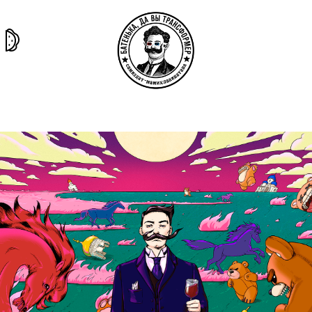
та самая
тёмная
внутри
архив
история
материя
секты