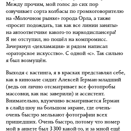
Между прочим, мой голос до сих пор
озвучивает сорта колбасы по громкоговорителю
на «Молочном рынке» города Орла, а также
«просит подождать, так как все линии заняты»
на автоответчике какого-то наркодиспансера!
Я не отступил, но пошёл на компромисс.
Зачеркнул «декламация» и рядом написал
«ораторское искусство». С одной «с». Так сильно
я был возмущён.
Выходя с кастинга, я в красках представлял себе,
как в кинозале сидит Алексей Герман-младший
(ведь он лично отсматривает все фотопробы
массовки, как нас заверили) и ассистент.
Внимательно, вдумчиво всматривается Герман
в слайд-шоу на большом экране, где очень-
очень быстро мелькают фотографии всех
пришедших. Очень быстро, потому что номер
мой в анкете был 3 300 какой-то, и за мной ещё