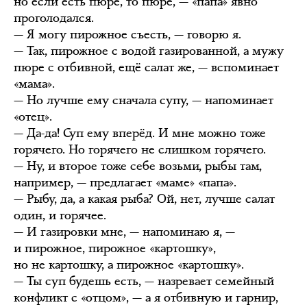
но если есть пюре, то пюре, — «папа» явно
проголодался.
— Я могу пирожное съесть, — говорю я.
— Так, пирожное с водой газированной, а мужу
пюре с отбивной, ещё салат же, — вспоминает
«мама».
— Но лучше ему сначала супу, — напоминает
«отец».
— Да-да! Суп ему вперёд. И мне можно тоже
горячего. Но горячего не слишком горячего.
— Ну, и второе тоже себе возьми, рыбы там,
например, — предлагает «маме» «папа».
— Рыбу, да, а какая рыба? Ой, нет, лучше салат
один, и горячее.
— И газировки мне, — напоминаю я, —
и пирожное, пирожное «картошку»,
но не картошку, а пирожное «картошку».
— Ты суп будешь есть, — назревает семейный
конфликт с «отцом», — а я отбивную и гарнир,