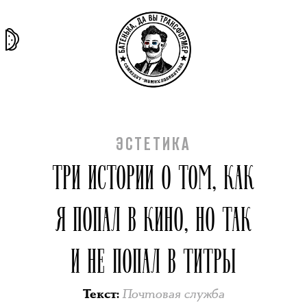
та самая
тёмная
внутри
архив
история
материя
секты
ЭСТЕТИКА
ТРИ ИСТОРИИ О ТОМ, КАК
Я ПОПАЛ В КИНО, НО ТАК
И НЕ ПОПАЛ В ТИТРЫ
Почтовая служба
Текст
: