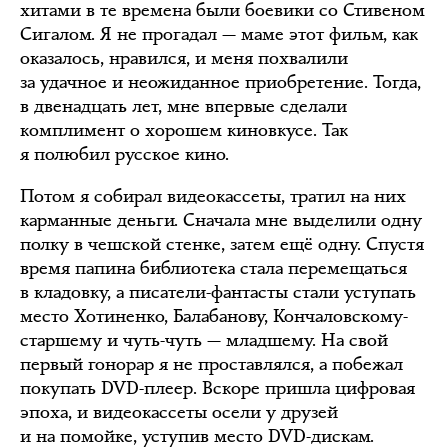
хитами в те времена были боевики со Стивеном
Сигалом. Я не прогадал — маме этот фильм, как
оказалось, нравился, и меня похвалили
за удачное и неожиданное приобретение. Тогда,
в двенадцать лет, мне впервые сделали
комплимент о хорошем киновкусе. Так
я полюбил русское кино.
Потом я собирал видеокассеты, тратил на них
карманные деньги. Сначала мне выделили одну
полку в чешской стенке, затем ещё одну. Спустя
время папина библиотека стала перемещаться
в кладовку, а писатели-фантасты стали уступать
место Хотиненко, Балабанову, Кончаловскому-
старшему и чуть-чуть — младшему. На свой
первый гонорар я не проставлялся, а побежал
покупать DVD-плеер. Вскоре пришла цифровая
эпоха, и видеокассеты осели у друзей
и на помойке, уступив место DVD-дискам.