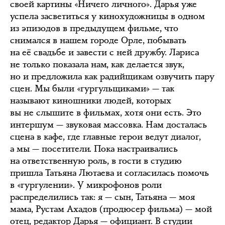
своей картины «Ничего личного». Дарья уже
успела засветиться у кинохудожницы в одном
из эпизодов в предыдущем фильме, что
снимался в нашем городе Орле, побывать
на её свадьбе и завести с ней дружбу. Лариса
не только показала нам, как делается звук,
но и предложила как радийщикам озвучить пару
сцен. Мы были «гургульщиками» — так
называют киношники людей, которых
вы не слышите в фильмах, хотя они есть. Это
интершум — звуковая массовка. Нам досталась
сцена в кафе, где главные герои ведут диалог,
а мы — посетители. Пока настраивались
на ответственную роль, в гости в студию
пришла Татьяна Лютаева и согласилась помочь
в «гургулении». У микрофонов роли
распределились так: я — сын, Татьяна — моя
мама, Рустам Ахадов (продюсер фильма) — мой
отец, редактор Дарья — официант. В студии