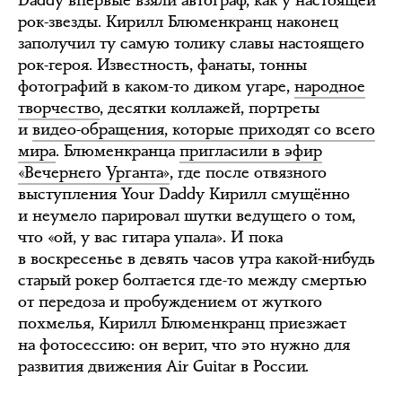
Daddy впервые взяли автограф, как у настоящей
рок-звезды. Кирилл Блюменкранц наконец
заполучил ту самую толику славы настоящего
рок-героя. Известность, фанаты, тонны
фотографий в каком-то диком угаре,
народное
творчество
, десятки коллажей, портреты
и
видео-обращения, которые приходят со всего
мира
. Блюменкранца
пригласили в эфир
«Вечернего Урганта»
, где после отвязного
выступления Your Daddy Кирилл смущённо
и неумело парировал шутки ведущего о том,
что «ой, у вас гитара упала». И пока
в воскресенье в девять часов утра какой-нибудь
старый рокер болтается где-то между смертью
от передоза и пробуждением от жуткого
похмелья, Кирилл Блюменкранц приезжает
на фотосессию: он верит, что это нужно для
развития движения Air Guitar в России.