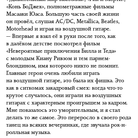
«Конь БоДжек», полнометражные фильмы
Масааки Юаса. Большую часть своей жизни
он провёл, слушая AC/DC, Metallica, Beatles,
Motorhead и играя на воздушной гитаре.
— Впервые я взял её в руки после того, как
в далёком детстве посмотрел фильм
«Невероятные приключения Билла и Теда»
с молодым Киану Ривзом и тем парнем-
блондином, имя которого никто не помнит.
Главные герои очень любили играть
на воздушной гитаре, это была их фишка. Это
как в ситкомах закадровый смех: когда что-то
крутое случалось, они играли на воздушных
гитарах с характерным проигрышем за кадром.
Мне показалось это уморительным, и я стал
делать то же самое. Это переросло в своего рода
танец на всяких вечеринках, где звучала рок-н-
ролльная музыка.