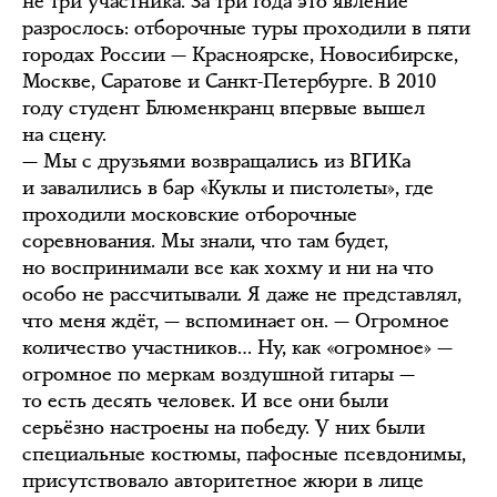
не три участника. За три года это явление
разрослось: отборочные туры проходили в пяти
городах России — Красноярске, Новосибирске,
Москве, Саратове и Санкт-Петербурге. В 2010
году студент Блюменкранц впервые вышел
на сцену.
— Мы с друзьями возвращались из ВГИКа
и завалились в бар «Куклы и пистолеты», где
проходили московские отборочные
соревнования. Мы знали, что там будет,
но воспринимали все как хохму и ни на что
особо не рассчитывали. Я даже не представлял,
что меня ждёт, — вспоминает он. — Огромное
количество участников… Ну, как «огромное» —
огромное по меркам воздушной гитары —
то есть десять человек. И все они были
серьёзно настроены на победу. У них были
специальные костюмы, пафосные псевдонимы,
присутствовало авторитетное жюри в лице