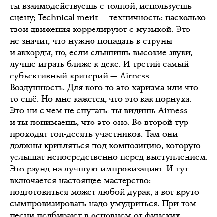
ты взаимодействуешь с толпой, используешь
сцену; Technical merit — техничность: насколько
твои движения коррелируют с музыкой. Это
не значит, что нужно попадать в струны
и аккорды, но, если слышишь высокие звуки,
лучше играть ближе к деке. И третий самый
субъективный критерий — Airness.
Воздушность. Для кого-то это харизма или что-
то ещё. Но мне кажется, что это как порнуха.
Это ни с чем не спутать: ты видишь Airness
и ты понимаешь, что это оно. Во второй тур
проходят топ-десять участников. Там они
должны кривляться под композицию, которую
услышат непосредственно перед выступлением.
Это раунд на лучшую импровизацию. И тут
включается настоящее мастерство:
подготовиться может любой дурак, а вот круто
сымпровизировать надо умудриться. При том
песни подбирают в основном от финских