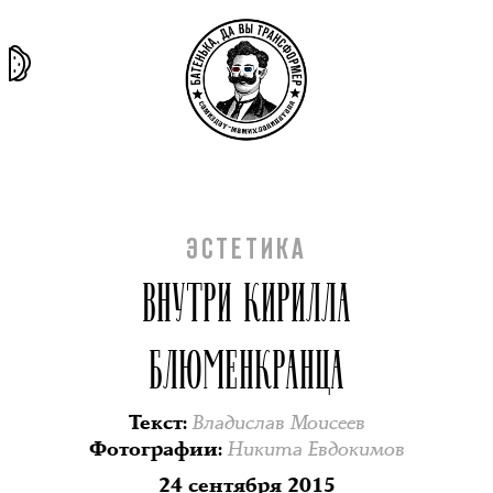
та самая
тёмная
внутри
архив
история
материя
секты
ЭСТЕТИКА
ВНУТРИ КИРИЛЛА
БЛЮМЕНКРАНЦА
Владислав Моисеев
Текст
:
Никита Евдокимов
Фотографии
:
24 сентября 2015