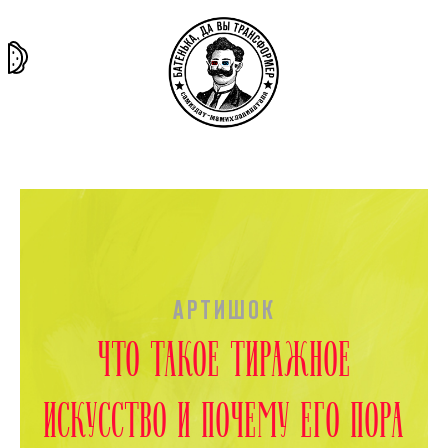
та самая
тёмная
внутри
архив
история
материя
секты
АРТИШОК
ЧТО ТАКОЕ ТИРАЖНОЕ
ИСКУССТВО И ПОЧЕМУ ЕГО ПОРА