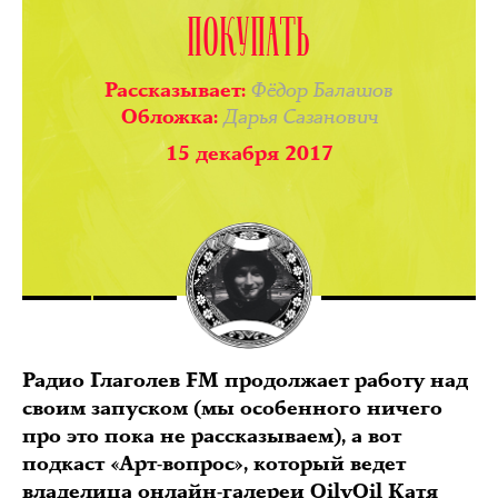
ПОКУПАТЬ
Фёдор Балашов
Рассказывает
:
Дарья Сазанович
Обложка
:
15 декабря 2017
Радио Глаголев FM продолжает работу над
своим запуском (мы особенного ничего
про это пока не рассказываем), а вот
подкаст «Арт-вопрос», который ведет
владелица онлайн-галереи OilyOil Катя