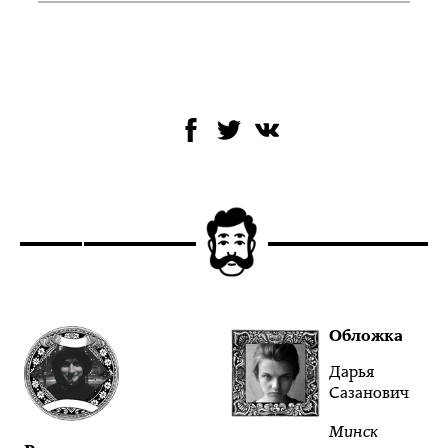
Обложка
Дарья
Сазанович
Минск