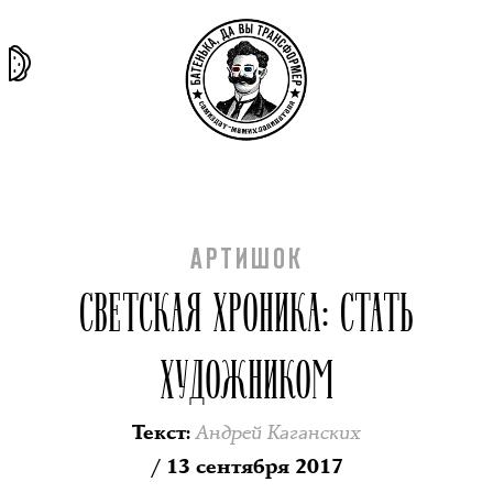
та самая
тёмная
внутри
архив
история
материя
секты
АРТИШОК
СВЕТСКАЯ ХРОНИКА: СТАТЬ
ХУДОЖНИКОМ
Андрей Каганских
Текст
:
/ 13 сентября 2017