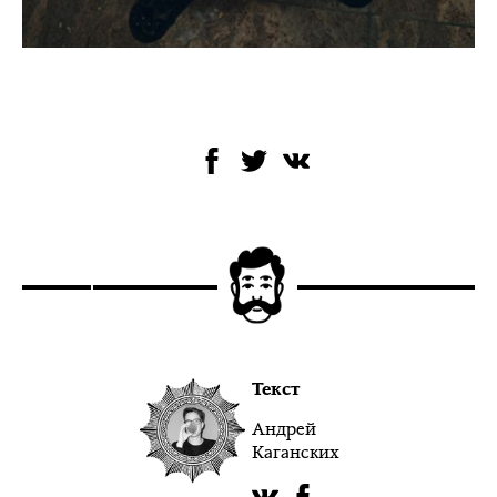
Текст
Андрей
Каганских