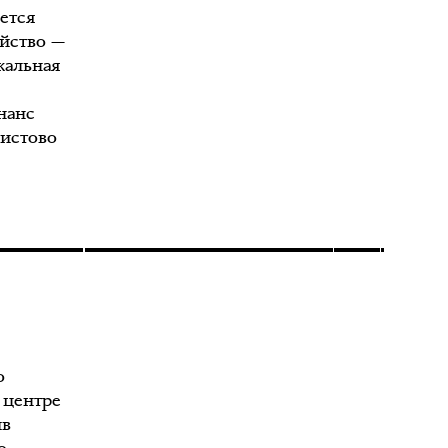
ется
йство —
кальная
нанс
еистово
о
в центре
ив