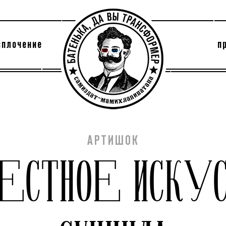
сплочение
п
утри секты
архив
АРТИШОК
ТЕСТНОЕ ИСКУС