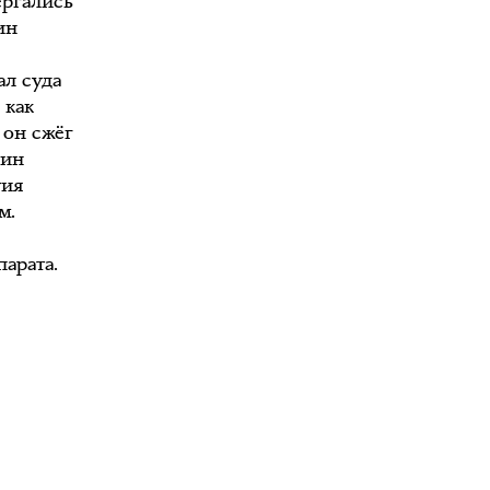
ергались
ин
е
ал суда
 как
 он сжёг
дин
тия
м.
арата.