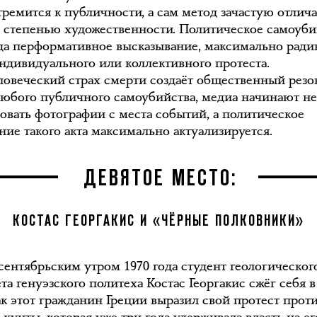
тремится к публичности, а сам метод зачастую отлича
 степенью художественности. Политическое самоуби
гда перформативное высказывание, максимально ради
ндивидуального или коллективного протеста.
овеческий страх смерти создаёт общественный резо
любого публичного самоубийства, медиа начинают н
овать фотографии с места событий, а политическое
ние такого акта максимально актуализируется.
ДЕВЯТОЕ МЕСТО:
КОСТАС ГЕОРГАКИС И «ЧЁРНЫЕ ПОЛКОВНИКИ»
сентябрьским утром 1970 года студент геологическог
та генуэзского политеха Костас Георгакис сжёг себя 
ак этот гражданин Греции выразил свой протест прот