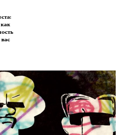
ста:
 как
ность
 вас