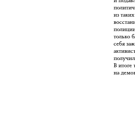
и подав
политич
из таки
восстани
полиции
только 
себя за
активис
получил
В итоге
на демо