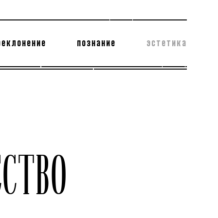
реклонение
познание
эстетика
178 бесполезных фактов
теодор глаголев
СТВО