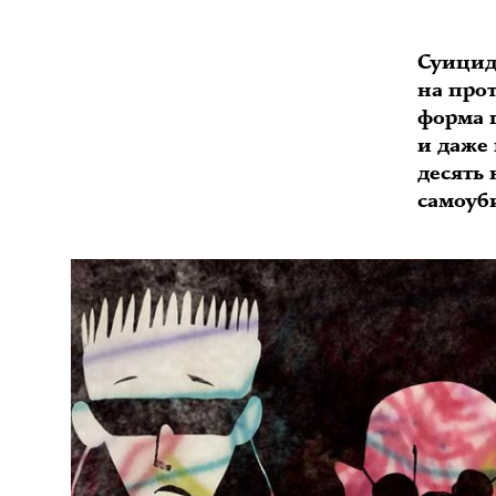
Суицид
на про
форма 
и даже
десять
самоуб