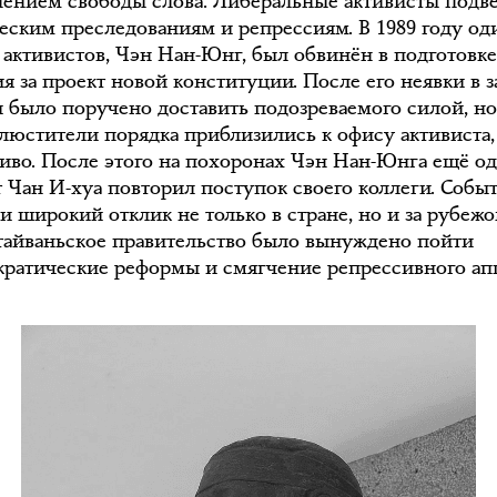
лением свободы слова. Либеральные активисты подв
еским преследованиям и репрессиям. В 1989 году од
х активистов, Чэн Нан-Юнг, был обвинён в подготовк
я за проект новой конституции. После его неявки в з
 было поручено доставить подозреваемого силой, но
блюстители порядка приблизились к офису активиста,
живо. После этого на похоронах Чэн Нан-Юнга ещё о
т Чан И-хуа повторил поступок своего коллеги. Собы
и широкий отклик не только в стране, но и за рубежо
 тайваньское правительство было вынуждено пойти
кратические реформы и смягчение репрессивного апп