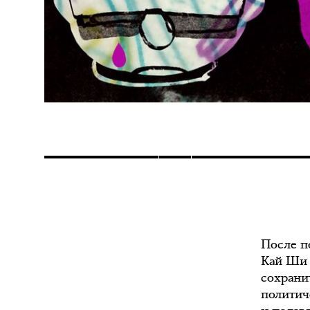
После п
Кай Ши 
сохрани
политич