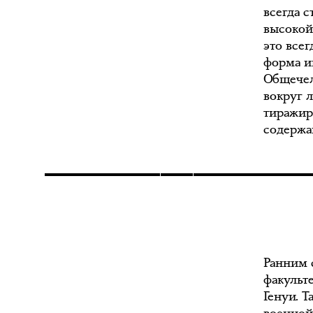
всегда с
высокой
это все
форма и
Общечел
вокруг 
тиражир
содержа
Ранним 
факульте
Генуи. Т