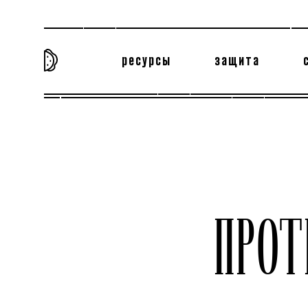
ресурсы
защита
та самая история
тёмная материя
вн
ПРО