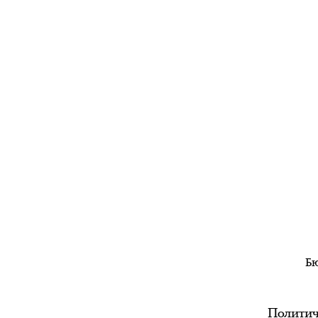
Бю
Политич