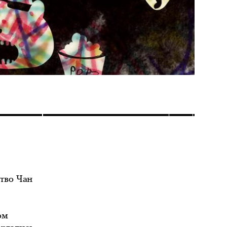
тво Чан
ом