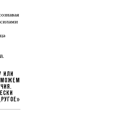
сознавая
 силами
рца
й.
У ИЛИ
 СМОЖЕМ
ЧИЯ.
ЧЕСКИ
ДРУГОЕ»