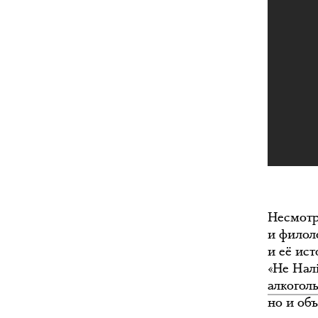
Несмотр
и филол
и её ис
«Не Налi
алкогол
но и об