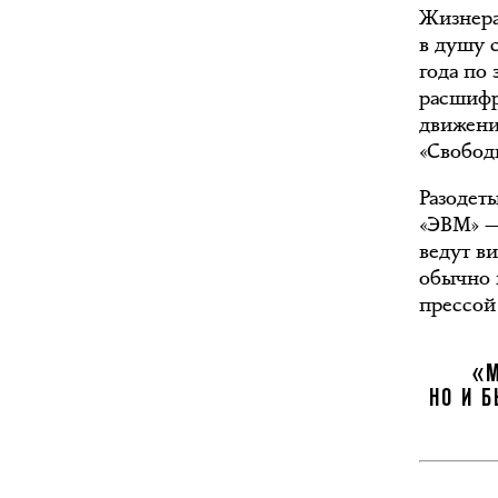
Жизнера
в душу 
года по
расшифр
движени
«Свободн
Разодет
«ЭВМ» —
ведут в
обычно 
прессой
«М
НО И 