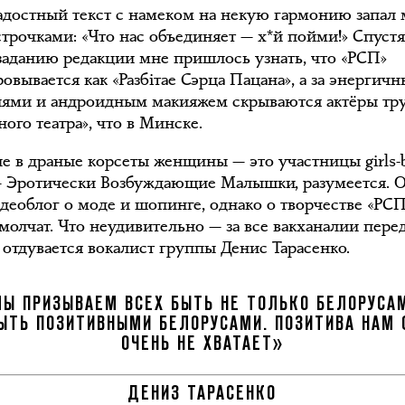
достный текст с намеком на некую гармонию запал 
строчками: «Что нас объединяет — х*й пойми!» Спуст
 заданию редакции мне пришлось узнать, что «РСП»
овывается как «Разбiтае Сэрца Пацана», а за энергич
ями и андроидным макияжем скрываются актёры тр
ого театра», что в Минске.
ые в драные корсеты женщины — это участницы girls-
 Эротически Возбуждающие Малышки, разумеется. 
идеоблог о моде и шопинге, однако о творчестве «РС
молчат. Что неудивительно — за все вакханалии пере
 отдувается вокалист группы Денис Тарасенко.
Ы ПРИЗЫВАЕМ ВСЕХ БЫТЬ НЕ ТОЛЬКО БЕЛОРУСА
БЫТЬ ПОЗИТИВНЫМИ БЕЛОРУСАМИ. ПОЗИТИВА НАМ 
ОЧЕНЬ НЕ ХВАТАЕТ»
ДЕНИЗ ТАРАСЕНКО