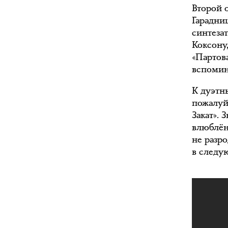
Второй 
Гарадни
синтеза
Коксону
«Партов
вспомин
К дуэтны
пожалуй
Закат».
влюблён
не разр
в следу