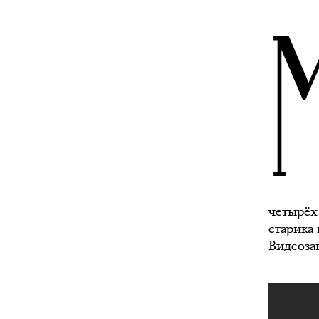
четырёх
старика
Видеозап