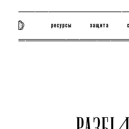
ресурсы
защита
та самая история
тёмная материя
вн
РАЗБ