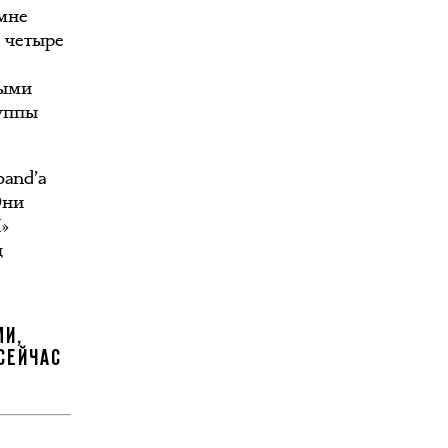
мне
я четыре
ными
уппы
band’а
Они
П»
д
МИ,
СЕЙЧАС