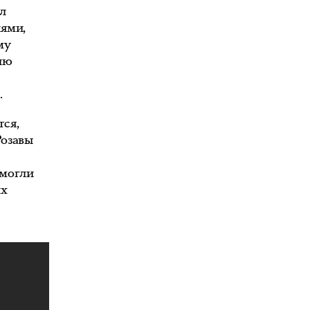
л
лями,
му
ию
.
тся,
Розавы
 могли
ых