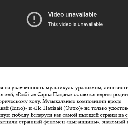
я на увлечённость мультикультурализмом, лингвист
огией, «Разбiтае Сэрца Пацана» остаются верны роди
торическому коду. Музыкальные композиции вроде
вай (Intro)» и «Не Налiвай (Outro)» не только удосто
ьную победу Беларуси как самой пьющей страны на с
ъяснили странный феномен «цыганщины», знакомый