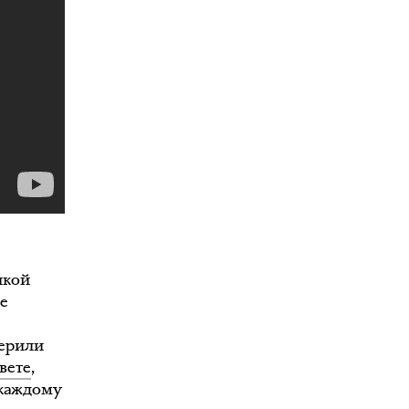
икой
не
верили
вете
,
 каждому