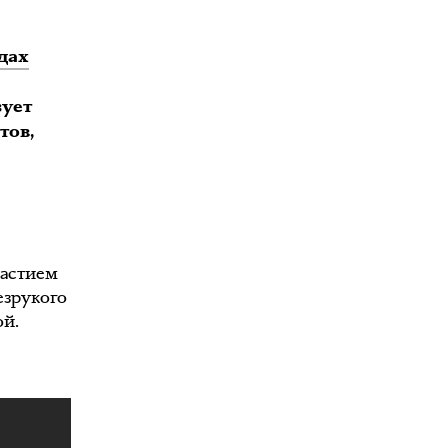
дах
зует
тов,
частием
езрукого
ой.