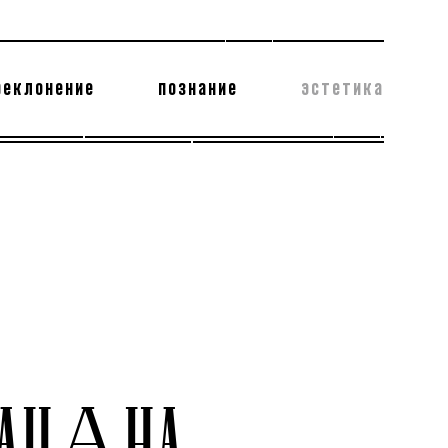
реклонение
познание
эстетика
178 бесполезных фактов
теодор глаголев
АЦАНА