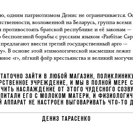
ью, одним патриотизмом Денис не ограничивается. О
етственности, возложенной на Беларусь, группа всеми
я противостоять братской республике и её законам —
о бесполезной борьбы с русским языком «Разбiтае Сэ
 предлагают ввести третий государственный арго —
ку». В основе этой этимологической насмешки лежит
вное «г», лёгкий флёр крестьянства и великий могучи
ТАТОЧНО ЗАЙТИ В ЛЮБОЙ МАГАЗИН, ПОЛИКЛИНИК
РСТВЕННОЕ УЧРЕЖДЕНИЕ, И МЫ В ПОЛНОЙ МЕРЕ
УЧИТЬ НАСЛАЖДЕНИЕ ОТ ЭТОГО ЧУДЕСНОГО СОЗВУ
ПИТАЛИ ЕГО С МОЛОКОМ МАТЕРИ, И ФИЗИОЛОГИ
Й АППАРАТ НЕ НАСТРОЕН ВЫГОВАРИВАТЬ ЧТО-ТО 
ДЕНИЗ ТАРАСЕНКО