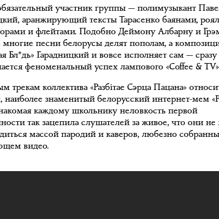
обязательный участник группы — полимузыкант Паве
цкий, аранжирующий тексты Тарасенко баянами, роя
торами и флейтами. Подобно Деймону Албарну и Грэ
, многие песни белорусы делят пополам, а композиц
ая Бл*дь» Гарадницкий и вовсе исполняет сам — сразу
ается феноменальный успех лампового «Coffee & TV»
м трекам коллектива «Разбiтае Сэрца Пацана» относи
, наиболее знаменитый белорусский интернет-мем «
 Знакомая каждому школьнику неловкость первой
ности так зацепила слушателей за живое, что они не
одиться массой пародий и каверов, любезно собранн
ющем видео.