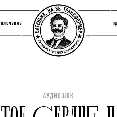
сплочение
п
утри секты
архив
АУДИОШОК
ИТОЕ СЕРДЦЕ П