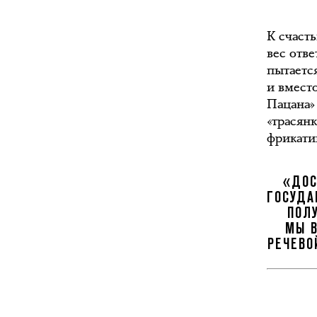
К счаст
вес отв
пытаетс
и вмест
Пацана»
«трасян
фрикати
«ДОС
ГОСУДА
ПОЛ
МЫ В
РЕЧЕВО