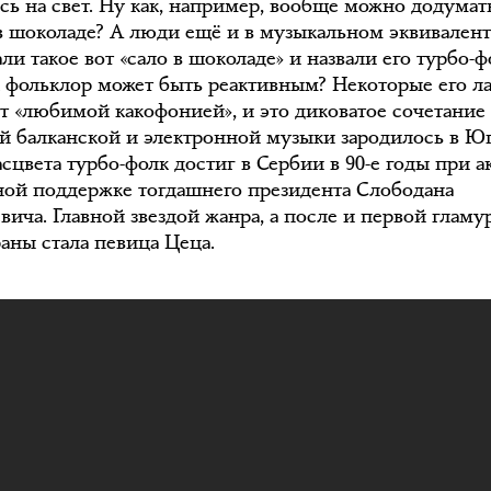
сь на свет. Ну как, например, вообще можно додумат
 в шоколаде? А люди ещё и в музыкальном эквивален
и такое вот «сало в шоколаде» и назвали его турбо-ф
к фольклор может быть реактивным? Некоторые его л
т «любимой какофонией», и это диковатое сочетание
й балканской и электронной музыки зародилось в Ю
Расцвета турбо-фолк достиг в Сербии в 90-е годы при 
ной поддержке тогдашнего президента Слободана
ича. Главной звездой жанра, а после и первой гламу
раны стала певица Цеца.