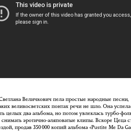
 Светлана Величкович пела простые народные песни,
каких великосветских понтах речи не шло. Она успела
ть целых два альбома, но потом увлеклась турбо-фол
а снимать эротично-аляповатые клипы. Вскоре Цеца с
здой, продав 350 000 копий альбома «Pustite Me Da Ga