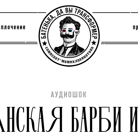
сплочение
п
утри секты
архив
АУДИОШОК
НСКАЯ БАРБИ И