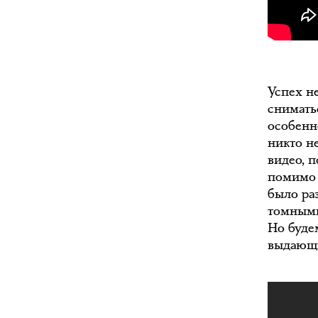
Успех н
сниматьс
особенно
никто н
видео, 
помимо 
было ра
томными
Но буде
выдающ