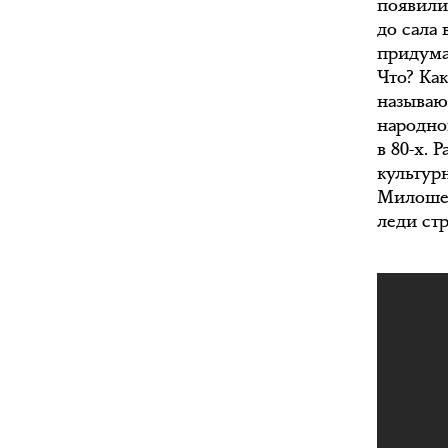
появили
до сала
придумал
Что? Ка
называю
народно
в 80-х. 
культур
Милошев
леди ст