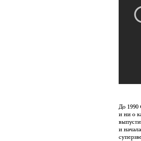
До 1990
и ни о 
выпусти
и начал
суперзве