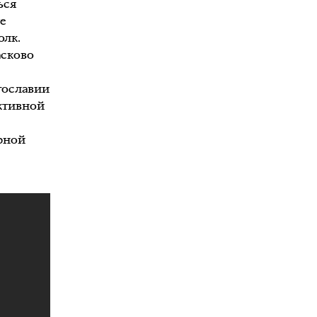
ься
те
олк.
асково
гославии
активной
рной