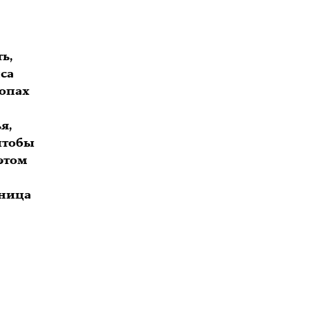
ь,
пса
жопах
я,
 чтобы
этом
дница