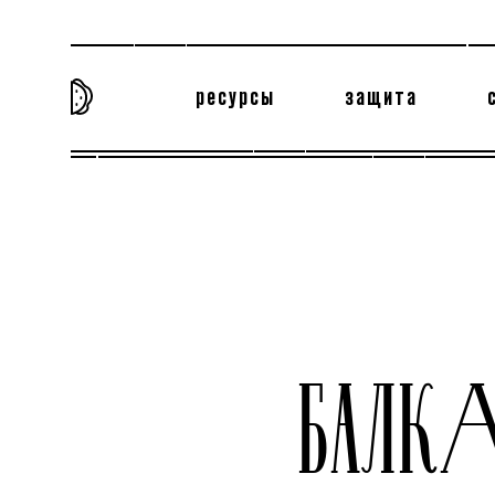
ресурсы
защита
та самая история
тёмная материя
вн
БАЛКА