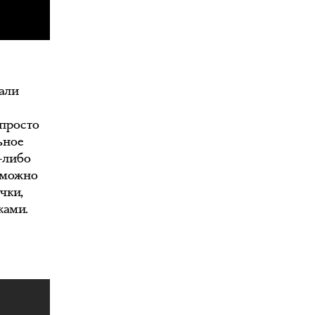
али
 просто
ьное
-либо
 можно
чки,
ками.