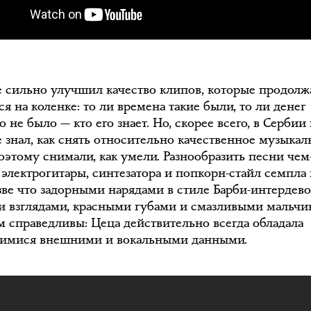
е сильно улучшил качество клипов, которые продолж
я на коленке: то ли времена такие были, то ли денег
 не было — кто его знает. Но, скорее всего, в Сербии
е знал, как снять относительно качественное музыкал
поэтому снимали, как умели. Разнообразить песни чем
электрогитары, синтезатора и попкорн-стайл семпла
зве что задорными нарядами в стиле Барби-интердево
 взглядами, красными губами и смазливыми мальчи
м справедливы: Цеца действительно всегда обладала
имися внешними и вокальными данными.