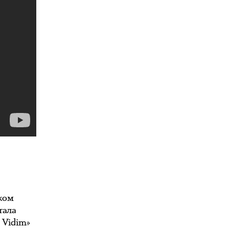
ком
тала
 Vidim»