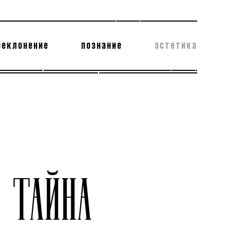
реклонение
познание
эстетика
178 бесполезных фактов
теодор глаголев
 ТАЙНА