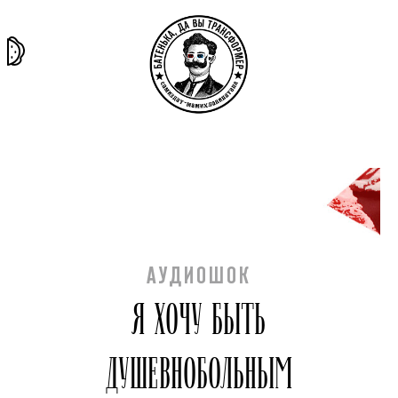
та самая
тёмная
внутри
архив
история
материя
секты
АУДИОШОК
Я ХОЧУ БЫТЬ
ДУШЕВНОБОЛЬНЫМ