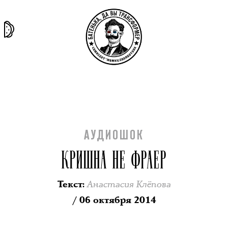
та самая
тёмная
внутри
архив
история
материя
секты
АУДИОШОК
КРИШНА НЕ ФРАЕР
Анастасия Клёпова
Текст
:
/ 06 октября 2014