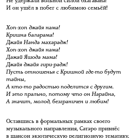
Не удержали вольной силой бхагавана!
И он ушёл в побег с любимою семьёй!
Хоп-хоп джайя нама!
Кришна баларама!
Джайя Нанда махарадж!
Хоп-хоп джайя нама!
Дажай Яшода мама!
Джайя джайя гири-радж!
Пусть отношенья с Кришной где-то будут
тайны,
А кто-то радостью поделится с другим.
И это прально, потому что он Нарайна,
А значит, молод, безграничен и любим!
Оставшись в формальных рамках своего
музыкального направления, Сатэро привнёс
в шансон экзотическую религиозную тематику,