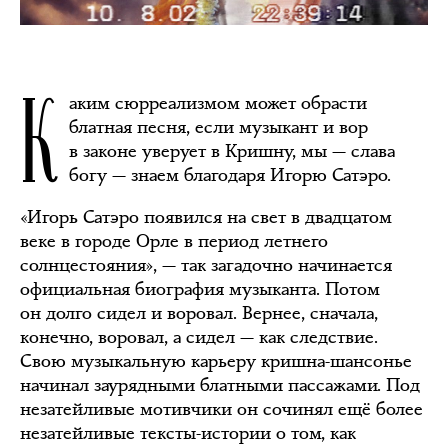
К
аким сюрреализмом может обрасти
блатная песня, если музыкант и вор
в законе уверует в Кришну, мы — слава
богу — знаем благодаря Игорю Сатэро.
«Игорь Сатэро появился на свет в двадцатом
веке в городе Орле в период летнего
солнцестояния», — так загадочно начинается
официальная биография музыканта. Потом
он долго сидел и воровал. Вернее, сначала,
конечно, воровал, а сидел — как следствие.
Свою музыкальную карьеру кришна-шансонье
начинал заурядными блатными пассажами. Под
незатейливые мотивчики он сочинял ещё более
незатейливые тексты-истории о том, как