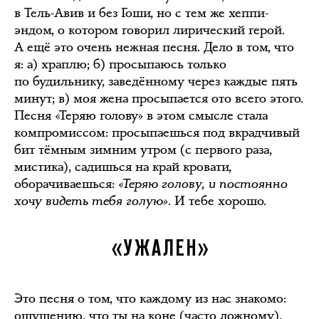
в Тель-Авив и без Гоши, но с тем же хеппи-
эндом, о котором говорил лирический герой.
А ещё это очень нежная песня. Дело в том, что
я: а) храплю; б) просыпаюсь только
по будильнику, заведённому через каждые пять
минут; в) моя жена просыпается ото всего этого.
Песня «Теряю голову» в этом смысле стала
компромиссом: просыпаешься под вкрадчивый
бит тёмным зимним утром (с первого раза,
мистика), садишься на край кровати,
оборачиваешься:
«Теряю голову, и постоянно
хочу видеть тебя голую».
И тебе хорошо.
«УЖАЛЕН»
Это песня о том, что каждому из нас знакомо:
ощущению, что ты на коне (часто ложному).