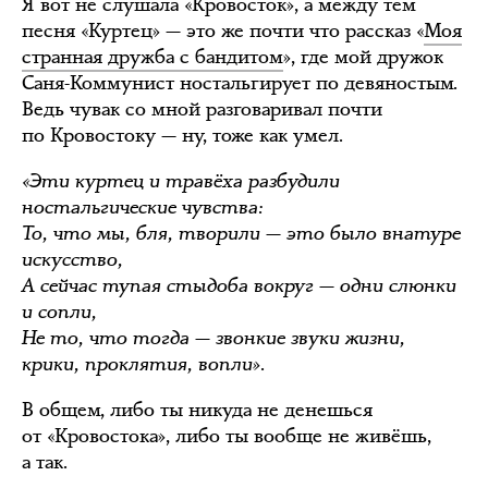
Я вот не слушала «Кровосток», а между тем
песня «Куртец» — это же почти что рассказ «
Моя
странная дружба с бандитом
», где мой дружок
Саня-Коммунист ностальгирует по девяностым.
Ведь чувак со мной разговаривал почти
по Кровостоку — ну, тоже как умел.
«Эти куртец и травёха разбудили
ностальгические чувства:
То, что мы, бля, творили — это было внатуре
искусство,
А сейчас тупая стыдоба вокруг — одни слюнки
и сопли,
Не то, что тогда — звонкие звуки жизни,
крики, проклятия, вопли».
В общем, либо ты никуда не денешься
от «Кровостока», либо ты вообще не живёшь,
а так.