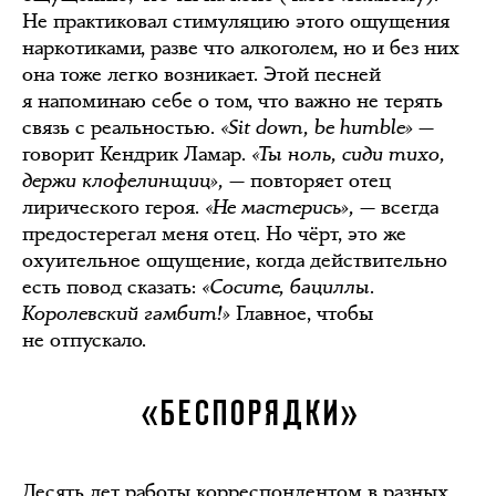
Не практиковал стимуляцию этого ощущения
наркотиками, разве что алкоголем, но и без них
она тоже легко возникает. Этой песней
я напоминаю себе о том, что важно не терять
связь с реальностью.
«Sit down, be humble»
—
говорит Кендрик Ламар.
«Ты ноль, сиди тихо,
держи клофелинщиц»,
— повторяет отец
лирического героя.
«Не мастерись»,
— всегда
предостерегал меня отец. Но чёрт, это же
охуительное ощущение, когда действительно
есть повод сказать:
«Сосите, бациллы.
Королевский гамбит!»
Главное, чтобы
не отпускало.
«БЕСПОРЯДКИ»
Десять лет работы корреспондентом в разных