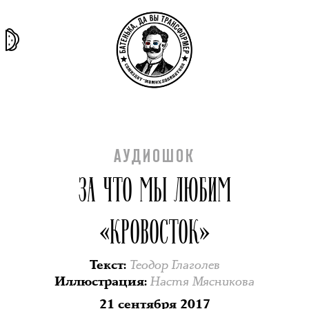
та самая
тёмная
внутри
архив
история
материя
секты
АУДИОШОК
ЗА ЧТО МЫ ЛЮБИМ
«КРОВОСТОК»
Теодор Глаголев
Текст
:
Настя Мясникова
Иллюстрация
:
21 сентября 2017