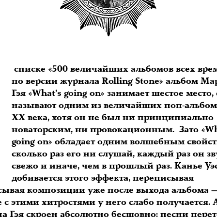
В
списке «500 величайших альбомов всех вре
по версии журнала Rolling Stone» альбом М
Гэя «What’s going on» занимает шестое место, 
называют одним из величайших поп-альбом
ХХ века, хотя он не был ни принципиально
новаторским, ни провокационным. Зато «Wh
going on» обладает одним волшебным свойст
сколько раз его ни слушай, каждый раз он з
свежо и иначе, чем в прошлый раз. Канье Уэ
добивается этого эффекта, переписывая
сывая композиции уже после выхода альбома 
 с этими хитростями у него слабо получается.
а Гэя скроен абсолютно бесшовно: песни пере