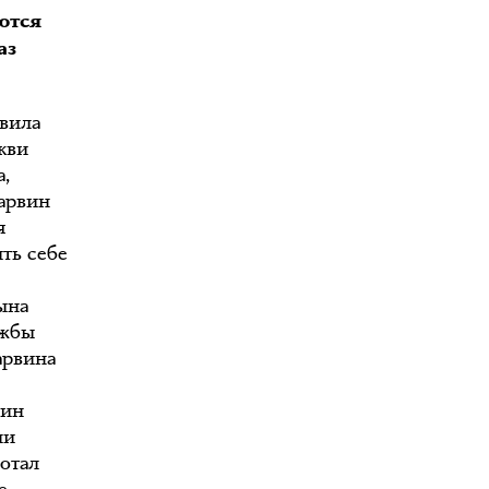
ются
аз
авила
кви
а,
Марвин
я
ть себе
ына
ужбы
арвина
вин
ли
ботал