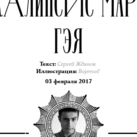
КАЛИПСИС МАР
ГЭЯ
Сергей Жданов
Текст
:
Bojemoi!
Иллюстрация
:
03 февраля 2017