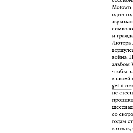
сессион
Motown и
один го
звукозап
символо
и гражд
Лютера 
вернулся
война. 
альбом W
чтобы с
к своей
get it on
не стес
проникн
шестнад
со скор
годам с
в отель