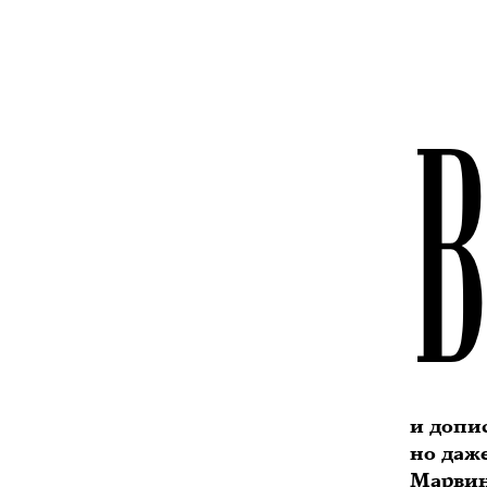
и допи
но даже
Марвин