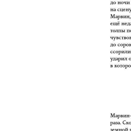
до ночи
на сцен
Марвин,
ещё нед
толпы п
чувство
до сорок
ссорили
ударил 
в котор
Марвин-
раза. Ск
земной 