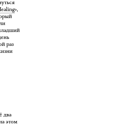
нуться
Healing
»,
торый
ли
-младший
день
ой раз
жизни
ё два
на этом