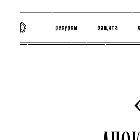
ресурсы
защита
та самая история
тёмная материя
вн