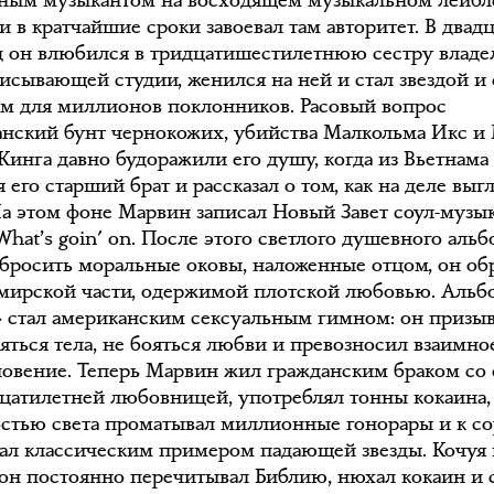
ным музыкантом на восходящем музыкальном лейбл
 в кратчайшие сроки завоевал там авторитет. В двадц
д он влюбился в тридцатишестилетнюю сестру владе
исывающей студии, женился на ней и стал звездой и 
м для миллионов поклонников. Расовый вопрос
анский бунт чернокожих, убийства Малкольма Икс и
Кинга давно будоражили его душу, когда из Вьетнама
 его старший брат и рассказал о том, как на деле выг
На этом фоне Марвин записал Новый Завет соул-музы
hat’s goin' on. После этого светлого душевного альб
бросить моральные оковы, наложенные отцом, он об
 мирской части, одержимой плотской любовью. Альб
» стал американским сексуальным гимном: он призы
няться тела, не бояться любви и превозносил взаимно
овение. Теперь Марвин жил гражданским браком со 
цатилетней любовницей, употреблял тонны кокаина,
остью света проматывал миллионные гонорары и к со
тал классическим примером падающей звезды. Кочуя 
, он постоянно перечитывал Библию, нюхал кокаин и 