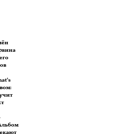
мён
арвина
его
ов
at’s
вом:
вучит
ст
—
 Альбом
текают