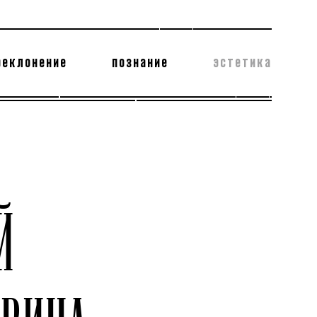
реклонение
познание
эстетика
178 бесполезных фактов
теодор глаголев
Й