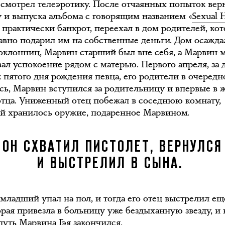
 смотрел телеэротику. После отчаянных попыток вер
у и выпуска альбома с говорящим названием «
Sexual 
 практически банкрот, переехал в дом родителей, ко
авно подарил им на собственные деньги. Дом осажда
оклонниц, Марвин-старший был вне себя, а Марвин
вал успокоение рядом с матерью. Первого апреля, за 
 пятого дня рождения певца, его родители в очередн
сь, Марвин вступился за родительницу и впервые в 
отца. Униженный отец побежал в соседнюю комнату,
ой хранилось оружие, подаренное Марвином.
ОН СХВАТИЛ ПИСТОЛЕТ, ВЕРНУЛСЯ
И ВЫСТРЕЛИЛ В СЫНА.
младший упал на пол, и тогда его отец выстрелил ещ
орая привезла в больницу уже бездыханную звезду, и 
путь Марвина Гэя закончился.