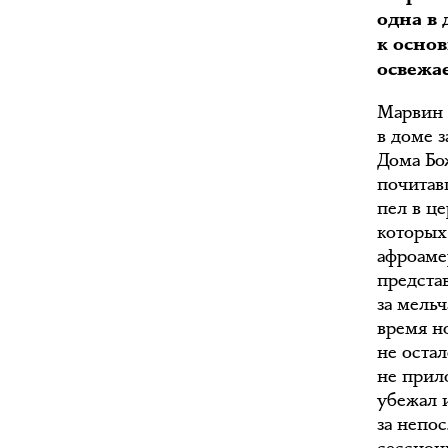
одна в 
к основ
освежае
Марвин 
в доме 
Дома Бо
почитав
пел в ц
которых
афроаме
предста
за мель
время н
не оста
не прил
убежал 
за непо