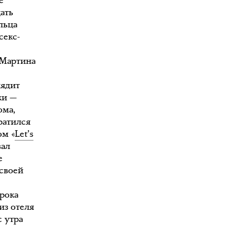
е
ать
льца
секс-
 Мартина
лядит
ки —
ома,
ратился
ом «
Let’s
вал
е
своей
рока
из отеля
с утра