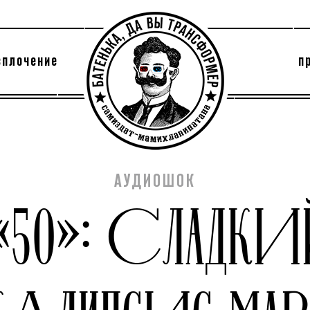
сплочение
п
утри секты
архив
АУДИОШОК
«50»: СЛАДКИ