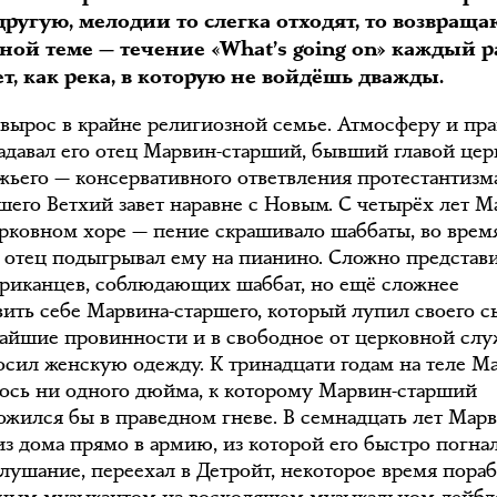
другую, мелодии то слегка отходят, то возвраща
ной теме — течение «What’s going on» каждый р
т, как река, в которую не войдёшь дважды.
вырос в крайне религиозной семье. Атмосферу и пр
задавал его отец Марвин-старший, бывший главой цер
жьего — консервативного ответвления протестантизм
шего Ветхий завет наравне с Новым. С четырёх лет 
ерковном хоре — пение скрашивало шаббаты, во врем
 отец подыгрывал ему на пианино. Сложно представи
риканцев, соблюдающих шаббат, но ещё сложнее
вить себе Марвина-старшего, который лупил своего с
чайшие провинности и в свободное от церковной сл
осил женскую одежду. К тринадцати годам на теле М
лось ни одного дюйма, к которому Марвин-старший
ожился бы в праведном гневе. В семнадцать лет Мар
из дома прямо в армию, из которой его быстро погна
слушание, переехал в Детройт, некоторое время пора