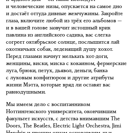
и человеческие низы, опускается на самое дно
и достаёт оттуда дивные жемчужины. Закройте
глаза, включите любой из трёх его альбомов —
и в вашей голове зазвучит истошный крик
павлина из английского садика, вас слегка
согреет октябрьское солнце, послышится лай
охотничьих собак, леденящий душу хохот.
Перед глазами начнут мелькать хот-доги,
женщины, виски, миска с кокаином, фермерские
луга, брюки, петух, дьявол, деньги, банка
с луковым конфитюром и другие атрибуты
жизни Мэтта, которые вряд ли оставят вас
равнодушными.
Мы имеем дело с воспитанником
Ноттингемского университета, окончившим
факультет искусств, с детства внимавшим The
Doors, The Beatles, Electric Light Orchestra, Jimi
Hendrix и прочим отцам-основателям, чьи