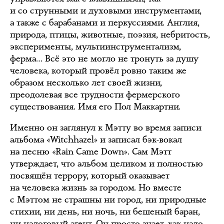
и со струнными и духовыми инструментами,
а также с барабанами и перкуссиями. Англия,
природа, птицы, животные, поэзия, небритость,
эксперименты, мультиинструментализм,
ферма… Всё это не могло не тронуть за душу
человека, который провёл ровно таким же
образом несколько лет своей жизни,
преодолевая все трудности фермерского
существования. Имя его Пол Маккартни.
Именно он заглянул к Мэтту во время записи
альбома «Witchhazel» и записал бэк-вокал
на песню «Rain Came Down». Сам Мэтт
утверждает, что альбом целиком и полностью
посвящён террору, который оказывает
на человека жизнь за городом. Но вместе
с Мэттом не страшны ни город, ни природные
стихии, ни день, ни ночь, ни бешеный баран,
ни налоговый агент. Он просто знает, как надо