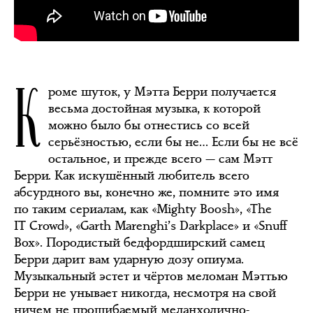
К
роме шуток, у Мэтта Берри получается
весьма достойная музыка, к которой
можно было бы отнестись со всей
серьёзностью, если бы не… Если бы не всё
остальное, и прежде всего — сам Мэтт
Берри. Как искушённый любитель всего
абсурдного вы, конечно же, помните это имя
по таким сериалам, как «Mighty Boosh», «The
IT Crowd», «Garth Marenghi’s Darkplace» и «Snuff
Box». Породистый бедфордширский самец
Берри дарит вам ударную дозу опиума.
Музыкальный эстет и чёртов меломан Мэттью
Берри не унывает никогда, несмотря на свой
ничем не прошибаемый меланхолично-