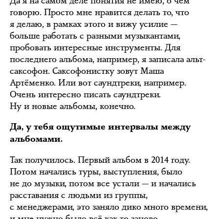
Да я на самом деле понятия не имею, о чём
говорю. Просто мне нравится делать то, что
я делаю, в рамках этого и вижу усилие —
больше работать с разными музыкантами,
пробовать интересные инструменты. Для
последнего альбома, например, я записала альт-
саксофон. Саксофонистку зовут Маша
Артёменко. Или вот саундтреки, например.
Очень интересно писать саундтреки.
Ну и новые альбомы, конечно.
Да, у тебя ощутимые интервалы между
альбомами.
Так получилось. Первый альбом в 2014 году.
Потом начались туры, выступления, было
не до музыки, потом все устали — и начались
расставания с людьми из группы,
с менеджерами, это заняло дико много времени,
и мне нужно было всё как-то заново