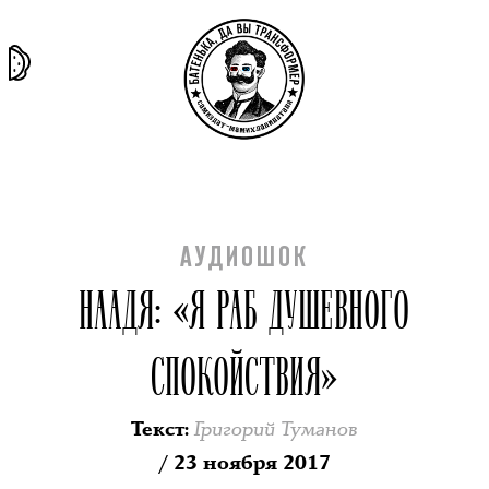
та самая
тёмная
внутри
архив
история
материя
секты
АУДИОШОК
НААДЯ: «Я РАБ ДУШЕВНОГО
СПОКОЙСТВИЯ»
Григорий Туманов
Текст
:
/ 23 ноября 2017