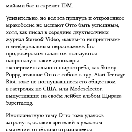
майами-бас и скрежет IDM.
Удивительно, но вся эта придурь и откровенное
мракобесие не мешают Отто быть успешным,
хотя, как писал в середине двухтысячных
журнал Stereo& Video, «каким-то неприятным»
и «инфернальным персонажем». Его
продюсерским талантом пользуются
напропалую такие динозавры
экспериментального ширпотреба, как Skinny
Puppy, взявшие Отто с собою в тур, Atari Teenage
Riot, тоже не погнушавшиеся его обществом
в гастролях по США, или Modeselector,
выпустившие на своём лейбле альбом Щирака
Supermeng.
Инопланетную тему Отто тоже удалось
затронуть, оставив зрителей в ужасном
смятении, отчётливо отразившееся