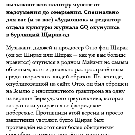
вызывают всю палитру чувств: от
недоумения до омерзения. Специально
для вас (и за вас) «Аудиошок» и редактор
отдела культуры журнала GQ окунулись
в бурлящий Щирак-ад.
Музыкант, диджей и продюсер Отто фон Щирак
(он же Ширах или Ширак — как уж вам больше
нравится) очутился в родном Майами не самым
обычным, хотя и довольно распространённым
среди творческих людей образом. По легенде,
опубликованной на сайте Отто, он был сброшен
на Землю с инопланетного гравитрона на одну
из вершин Бермудского треугольника, которая
как раз-таки упирается во флоридское
побережье. Противники этой версии и просто
завистники уверяют, будто Щирак был
произведён на этот свет более обыденным
способом, а именно рождён от мужчины