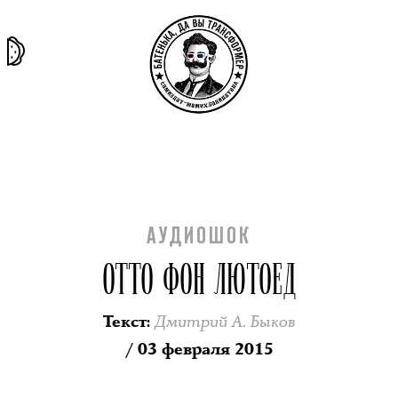
та самая
тёмная
внутри
архив
история
материя
секты
АУДИОШОК
ОТТО ФОН ЛЮТОЕД
Дмитрий А. Быков
Текст
:
/ 03 февраля 2015