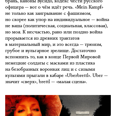
брань, каноны Бусидо, кодекс чести русского
офицера — вот о чём идёт речь. «Mein Kampf»
не только как заигрывание с фашизмом,
но скорее как упор на индивидуальное — война
не ваша (политическая, социальная, классовая),
но моя. К несчастью, рано или поздно война
прорывается из древних трактатов
в материальный мир, и это всегда — трюизм,
грубое и вульгарное зрелище. Достаточно
вспомнить то, как в конце Первой Мировой
немецкие солдаты с масками из пластика
на безобразных воронках лиц и c сизыми
культями прыгали в кабаре «Uberbrettl». Uber —
значит «сверх», brettl — «малая сцена».