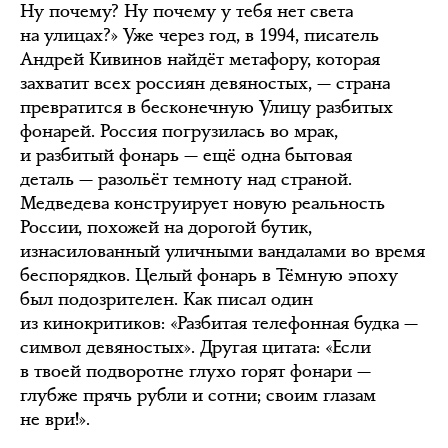
Ну почему? Ну почему у тебя нет света
на улицах?» Уже через год, в 1994, писатель
Андрей Кивинов найдёт метафору, которая
захватит всех россиян девяностых, — страна
превратится в бесконечную Улицу разбитых
фонарей. Россия погрузилась во мрак,
и разбитый фонарь — ещё одна бытовая
деталь — разольёт темноту над страной.
Медведева конструирует новую реальность
России, похожей на дорогой бутик,
изнасилованный уличными вандалами во время
беспорядков. Целый фонарь в Тёмную эпоху
был подозрителен. Как писал один
из кинокритиков: «Разбитая телефонная будка —
символ девяностых». Другая цитата: «Если
в твоей подворотне глухо горят фонари —
глубже прячь рубли и сотни; своим глазам
не ври!».