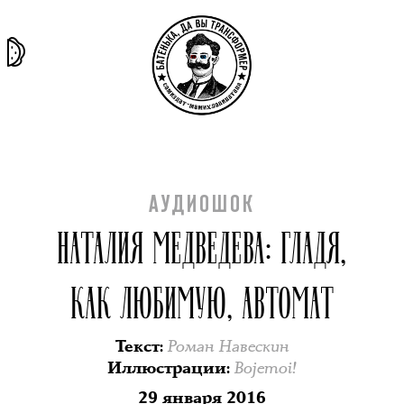
та самая
тёмная
внутри
архив
история
материя
секты
АУДИОШОК
НАТАЛИЯ МЕДВЕДЕВА: ГЛАДЯ,
КАК ЛЮБИМУЮ, АВТОМАТ
Роман Навескин
Текст
:
Bojemoi!
Иллюстрации
:
29 января 2016