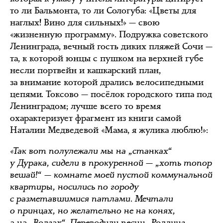
то ли Бальмонта, то ли Сологуба: «Цветы для
наглых! Вино для сильных!» — свою
«жизненную программу». Подружка советского
Ленинграда, вечный гость диких пляжей Сочи —
та, к которой юнцы с пушком на верхней губе
несли портвейн и кашкарский план,
за внимание которой дрались велосипедными
цепями. Токсово — посёлок городского типа под
Ленинградом; лучше всего то время
охарактеризует фрагмент из книги самой
Наталии Медведевой «Мама, я жулика люблю!»:
«Так вот полулежали мы на „станках“
у Дурака, сидели в прокуренной — „хоть топор
вешай!“ — комнате моей пустой коммунальной
квартиры, носились по городу
с разметавшимися патлами. Мечтали
о принцах, но желательно не на конях,
а на „Волгах“. Переводили песни „Роллинг