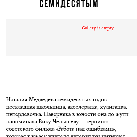
СЕМИДЕСЯТЫМ
Gallery is empty
Наталия Медведева семидесятых годов —
нескладная школьница, акселератка, хулиганка,
интердевочка. Наверняка в юности она до жути
напоминала Вику Челышеву — героиню
советского фильма «Работа над ошибками»,
которая к ужасу учителя литературы цитирует