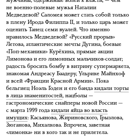
не военно-полевые мужья Наталии
Медведевой? Саломея может стать собой только
в плену Ирода Филиппа II, и только царь может
оценить Танец семи вуалей. Что именно
нравилось Медведевой? «Русский прорыв»
Летова, атлантические мечты Дугина, боевые
«Поп-механики» Курёхина, прямые акции
Лимонова и его лимонных мальчиков-солдат;
радость бросить бомбу в витрину супермаркета,
знакомая Андреасу Баадеру, Ульрике Майнхоф
и всей «Фракции Красной Армии». Пока
бельгиец Ноэль Годен и его банда
кидали торты
в лица знаменитостей
, нацболы —
гастрономические снайперы новой России —
с марта 1999 года
кидали яйца во власть
имущих
: Касьянова, Жириновского, Грызлова,
Зюганова, Михалкова. Впрочем, заветная
«лимонка» ни в кого так и не прилетела.