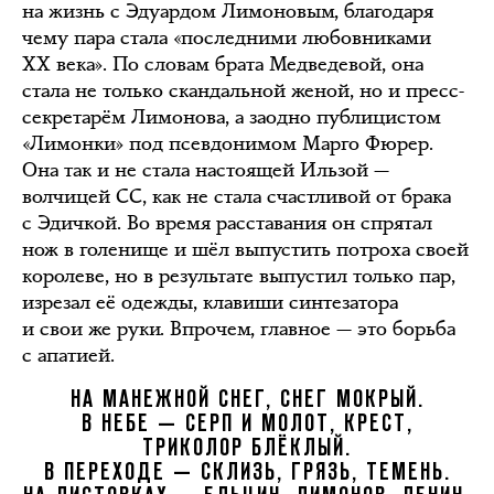
на жизнь с Эдуардом Лимоновым, благодаря
чему пара стала «последними любовниками
XX века». По словам брата Медведевой, она
стала не только скандальной женой, но и пресс-
секретарём Лимонова, а заодно публицистом
«Лимонки» под псевдонимом Марго Фюрер.
Она так и не стала настоящей Ильзой —
волчицей СС, как не стала счастливой от брака
с Эдичкой. Во время расставания он спрятал
нож в голенище и шёл выпустить потроха своей
королеве, но в результате выпустил только пар,
изрезал её одежды, клавиши синтезатора
и свои же руки. Впрочем, главное — это борьба
с апатией.
НА МАНЕЖНОЙ СНЕГ, СНЕГ МОКРЫЙ.
В НЕБЕ — СЕРП И МОЛОТ, КРЕСТ,
ТРИКОЛОР БЛЁКЛЫЙ.
В ПЕРЕХОДЕ — СКЛИЗЬ, ГРЯЗЬ, ТЕМЕНЬ.