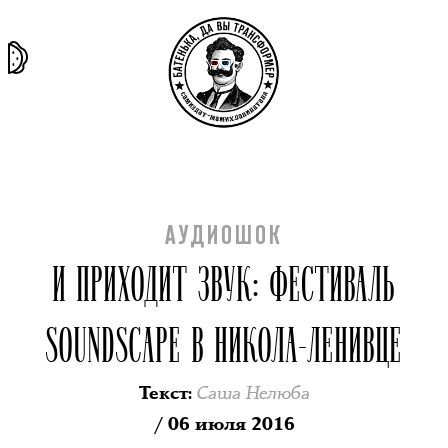
та самая
тёмная
внутри
архив
история
материя
секты
АУДИОШОК
И ПРИХОДИТ ЗВУК: ФЕСТИВАЛЬ
SOUNDSCAPE В НИКОЛА-ЛЕНИВЦЕ
Саша Нелюба
Текст
:
/ 06 июля 2016