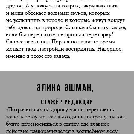
другое. А я ложусь на коврик, закрываю глаза
и меня обтекает волнами звуков, которых
не услышишь в городе и которые живут вокруг
тебя здесь, на природе. Слышала бы я их так же,
если бы перед этим не прошла через арку?
Скорее всего, нет. Портал на какое-то время
меняет твои настройки восприятия. Наверное,
именно в этом его задача.
ЭЛИНА ЭШМАН,
СТАЖЁР РЕДАКЦИИ
«Потраченных на дорогу часов перестаёшь
жалеть сразу же, как выходишь на тропу: ты как
будто переносишься в сказку, где главное
действие разворачивается в волшебном лесу.