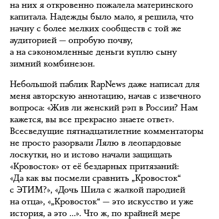
на них я откровенно пожалела материнского
капитала. Надежды было мало, я решила, что
начну с более мелких сообществ с той же
аудиторией — опробую почву,
а на сэкономленные деньги куплю сыну
зимний комбинезон.
Небольшой паблик RapNews даже написал для
меня авторскую аннотацию, начав с извечного
вопроса: «Жив ли женский рэп в России? Нам
кажется, вы все прекрасно знаете ответ».
Всесведущие пятнадцатилетние комментаторы
не просто разорвали Лялю в леопардовые
лоскутки, но и истово начали защищать
«Кровосток» от её бездарных притязаний:
«Да как вы посмели сравнить „Кровосток“
с ЭТИМ?», «Дочь Шила с жалкой пародией
на отца», «„Кровосток“ — это искусство и уже
история, а это …». Что ж, по крайней мере