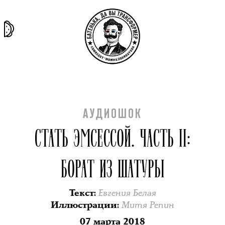
та самая
тёмная
внутри
архив
история
материя
секты
АУДИОШОК
СТАТЬ ЭМСЕССОЙ. ЧАСТЬ II:
БОРАТ ИЗ ШАТУРЫ
Евгения Белая
Текст
:
Митя Репин
Иллюстрации
:
07 марта 2018