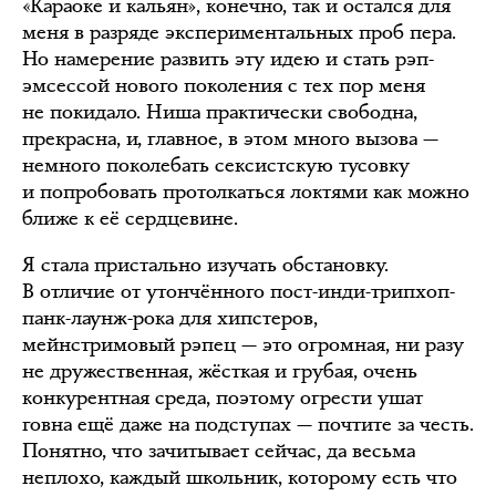
«Караоке и кальян», конечно, так и остался для
меня в разряде экспериментальных проб пера.
Но намерение развить эту идею и стать рэп-
эмсессой нового поколения с тех пор меня
не покидало. Ниша практически свободна,
прекрасна, и, главное, в этом много вызова —
немного поколебать сексистскую тусовку
и попробовать протолкаться локтями как можно
ближе к её сердцевине.
Я стала пристально изучать обстановку.
В отличие от утончённого пост-инди-трипхоп-
панк-лаунж-рока для хипстеров,
мейнстримовый рэпец — это огромная, ни разу
не дружественная, жёсткая и грубая, очень
конкурентная среда, поэтому огрести ушат
говна ещё даже на подступах — почтите за честь.
Понятно, что зачитывает сейчас, да весьма
неплохо, каждый школьник, которому есть что