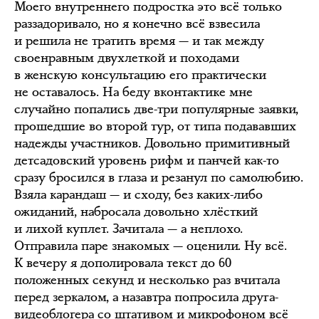
Моего внутреннего подростка это всё только
раззадоривало, но я конечно всё взвесила
и решила не тратить время — и так между
своенравным двухлеткой и походами
в женскую консультацию его практически
не оставалось. На беду вконтактике мне
случайно попались две-три популярные заявки,
прошедшие во второй тур, от типа подававших
надежды участников. Довольно примитивный
детсадовский уровень рифм и панчей как-то
сразу бросился в глаза и резанул по самолюбию.
Взяла карандаш — и сходу, без каких-либо
ожиданий, набросала довольно хлёсткий
и лихой куплет. Зачитала — а неплохо.
Отправила паре знакомых — оценили. Ну всё.
К вечеру я дополировала текст до 60
положенных секунд и несколько раз вчитала
перед зеркалом, а назавтра попросила друга-
видеоблогера со штативом и микрофоном всё