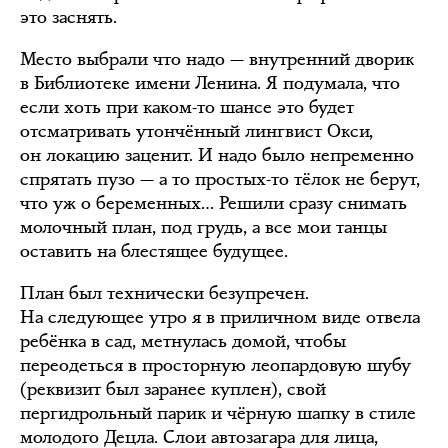
это заснять.
Место выбрали что надо — внутренний дворик
в Библиотеке имени Ленина. Я подумала, что
если хоть при каком-то шансе это будет
отсматривать утончённый лингвист Окси,
он локацию заценит. И надо было непременно
спрятать пузо — а то простых-то тёлок не берут,
что уж о беременных… Решили сразу снимать
молочный план, под грудь, а все мои танцы
оставить на блестящее будущее.
План был технически безупречен.
На следующее утро я в приличном виде отвела
ребёнка в сад, метнулась домой, чтобы
переодеться в просторную леопардовую шубу
(реквизит был заранее куплен), свой
пергидрольный парик и чёрную шапку в стиле
молодого Децла. Слои автозагара для лица,