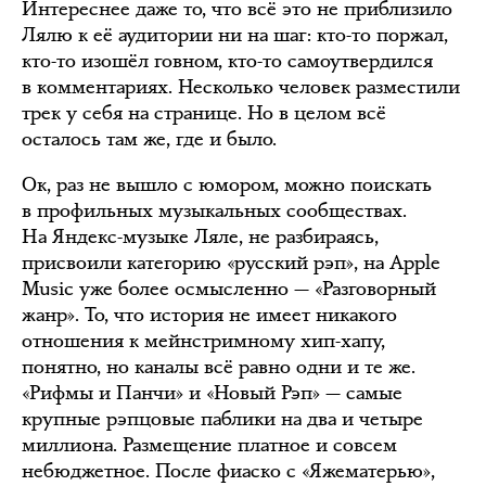
Интереснее даже то, что всё это не приблизило
Лялю к её аудитории ни на шаг: кто-то поржал,
кто-то изошёл говном, кто-то самоутвердился
в комментариях. Несколько человек разместили
трек у себя на странице. Но в целом всё
осталось там же, где и было.
Ок, раз не вышло с юмором, можно поискать
в профильных музыкальных сообществах.
На Яндекс-музыке Ляле, не разбираясь,
присвоили категорию «русский рэп», на Apple
Music уже более осмысленно — «Разговорный
жанр». То, что история не имеет никакого
отношения к мейнстримному хип-хапу,
понятно, но каналы всё равно одни и те же.
«Рифмы и Панчи» и «Новый Рэп» — самые
крупные рэпцовые паблики на два и четыре
миллиона. Размещение платное и совсем
небюджетное. После фиаско с «Яжематерью»,