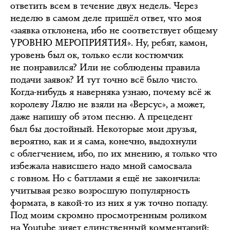
ответить всем в течение двух недель. Через
неделю в самом деле пришёл ответ, что моя
«заявка отклонена, ибо не соответствует общему
УРОВНЮ МЕРОПРИЯТИЯ». Ну, ребят, камон,
уровень был ок, только если костюмчик
не понравился? Или не соблюдены правила
подачи заявок? И тут точно всё было чисто.
Когда-нибудь я наверняка узнаю, почему всё ж
королеву Лялю не взяли на «Версус», а может,
даже напишу об этом песню. А прецедент
был бы достойный. Некоторые мои друзья,
вероятно, как и я сама, конечно, выдохнули
с облегчением, ибо, по их мнению, я только что
избежала нависшего надо мной самосвала
с говном. Но с баттлами я ещё не закончила:
учитывая резко возросшую популярность
формата, в какой-то из них я уж точно попаду.
Под моим скромно просмотренным роликом
на Youtube зияет единственный комментарий: