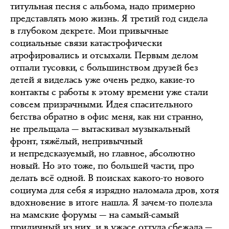
титульная песня с альбома, надо примерно
представлять мою жизнь. Я третий год сидела
в глубоком декрете. Мои привычные
социальные связи катастрофически
атрофировались и отсыхали. Первым делом
отпали тусовки, с большинством друзей без
детей я виделась уже очень редко, какие-то
контакты с работы к этому времени уже стали
совсем призрачными. Идея спасительного
бегства обратно в офис меня, как ни странно,
не прельщала — вытаскивал музыкальный
фронт, тяжёлый, непривычный
и непредсказуемый, но главное, абсолютно
новый. Но это тоже, по большей части, про
делать всё одной. В поисках какого-то нового
социума для себя я изрядно наломала дров, хотя
вдохновение в итоге нашла. Я зачем-то полезла
на мамские форумы — на самый-самый
приличный из них, и в ужасе оттуда сбежала —