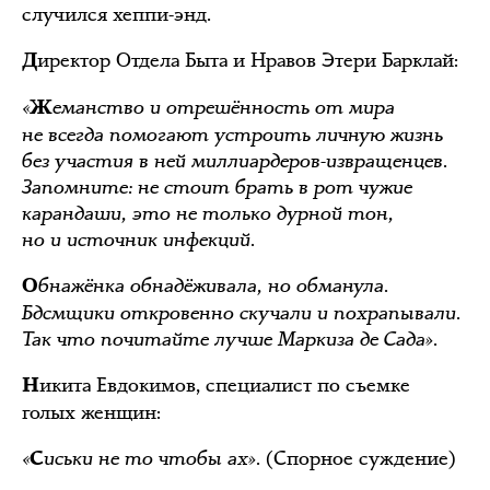
случился хеппи-энд.
иректор Отдела Быта и Нравов Этери Барклай:
Д
«
еманство и отрешённость от мира
Ж
не всегда помогают устроить личную жизнь
без участия в ней миллиардеров-извращенцев.
Запомните: не стоит брать в рот чужие
карандаши, это не только дурной тон,
но и источник инфекций.
бнажёнка обнадёживала, но обманула.
О
Бдсмщики откровенно скучали и похрапывали.
Так что почитайте лучше Маркиза де Сада».
икита Евдокимов, специалист по съемке
Н
голых женщин:
«
иськи не то чтобы ах».
(Спорное суждение)
С