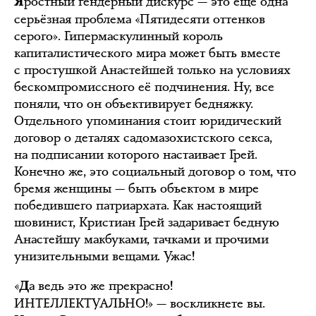
ростный гендерный дискурс — это ещё одна
Я
серьёзная проблема «Пятидесяти оттенков
серого». Гипермаскулинный король
капиталистического мира может быть вместе
с простушкой Анастейшей только на условиях
бескомпромиссного её подчинения. Ну, все
поняли, что он объективирует бедняжку.
Отдельного упоминания стоит юридический
договор о деталях садомазохистского секса,
на подписании которого настаивает Грей.
Конечно же, это социальный договор о том, что
бремя женщины — быть объектом в мире
победившего патриархата. Как настоящий
шовинист, Кристиан Грей задаривает бедную
Анастейшу макбуками, тачками и прочими
унизительными вещами. Ужас!
«
а ведь это же прекрасно!
Д
ИНТЕЛЛЕКТУАЛЬНО!» — воскликнете вы.