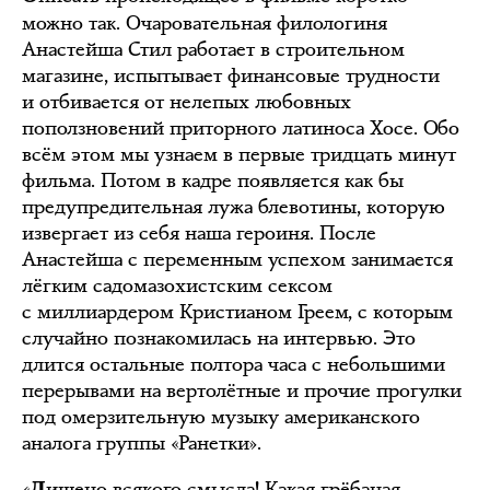
можно так. Очаровательная филологиня
Анастейша Стил работает в строительном
магазине, испытывает финансовые трудности
и отбивается от нелепых любовных
поползновений приторного латиноса Хосе. Обо
всём этом мы узнаем в первые тридцать минут
фильма. Потом в кадре появляется как бы
предупредительная лужа блевотины, которую
извергает из себя наша героиня. После
Анастейша с переменным успехом занимается
лёгким садомазохистским сексом
с миллиардером Кристианом Греем, с которым
случайно познакомилась на интервью. Это
длится остальные полтора часа с небольшими
перерывами на вертолётные и прочие прогулки
под омерзительную музыку американского
аналога группы «Ранетки».
«
ишено всякого смысла! Какая грёбаная
Л