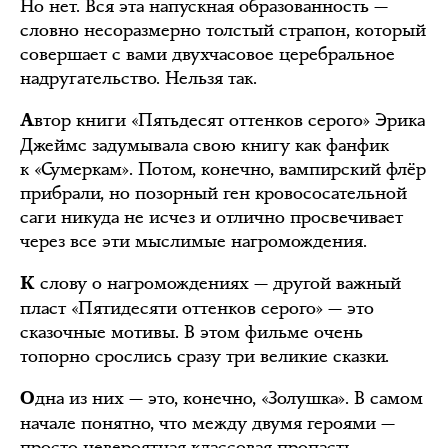
Но нет. Вся эта напускная образованность —
словно несоразмерно толстый страпон, который
совершает с вами двухчасовое церебральное
надругательство. Нельзя так.
втор книги «Пятьдесят оттенков серого» Эрика
А
Джеймс задумывала свою книгу как фанфик
к «Сумеркам». Потом, конечно, вампирский флёр
прибрали, но позорный ген кровососательной
саги никуда не исчез и отлично просвечивает
через все эти мыслимые нагромождения.
слову о нагромождениях — другой важный
К
пласт «Пятидесяти оттенков серого» — это
сказочные мотивы. В этом фильме очень
топорно срослись сразу три великие сказки.
дна из них — это, конечно, «Золушка». В самом
О
начале понятно, что между двумя героями —
просто невероятная классовая пропасть.