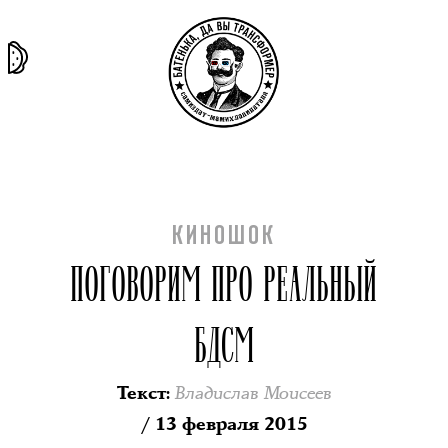
та самая
тёмная
внутри
архив
история
материя
секты
КИНОШОК
ПОГОВОРИМ ПРО РЕАЛЬНЫЙ
БДСМ
Владислав Моисеев
Текст
:
/ 13 февраля 2015