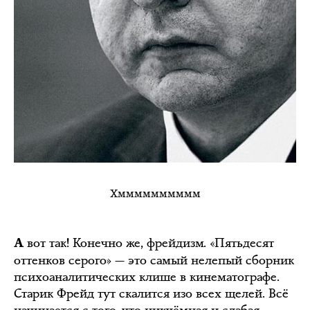
Хмммммммммм
вот так! Конечно же, фрейдизм. «Пятьдесят
А
оттенков серого» — это самый нелепый сборник
психоаналитических клише в кинематографе.
Старик Фрейд тут скалится изо всех щелей. Всё
начинается с того, что никчёмная и слабая