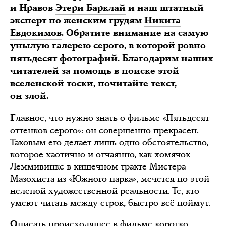
и Нравов
Этери Барклай
и наш штатный
эксперт по женским грудям
Никита
Евдокимов
. Обратите внимание на самую
унылую галерею серого, в которой ровно
пятьдесят фотографий. Благодарим наших
читателей за помощь в поиске этой
вселенской тоски, почитайте текст,
он злой.
лавное, что нужно знать о фильме «Пятьдесят
Г
оттенков серого»: он совершенно прекрасен.
Таковым его делает лишь одно обстоятельство,
которое хаотично и отчаянно, как хомячок
Леммивинкс в кишечном тракте Мистера
Мазохиста из «Южного парка», мечется по этой
нелепой художественной реальности. Те, кто
умеют читать между строк, быстро всё поймут.
писать происходящее в фильме коротко
О