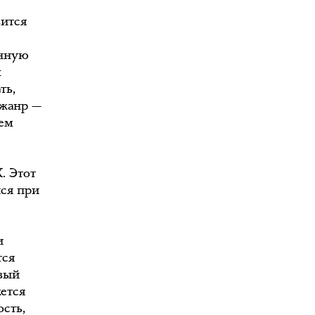
вится
анную
х
ть,
 жанр —
ием
. Этот
ся при
и
тся
овый
ется
сть,