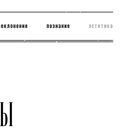
реклонение
познание
эстетика
178 бесполезных фактов
теодор глаголев
РЫ