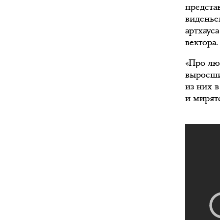
предста
виденьем
артхауса
вектора.
«Про лю
выросши
из них 
и мирят