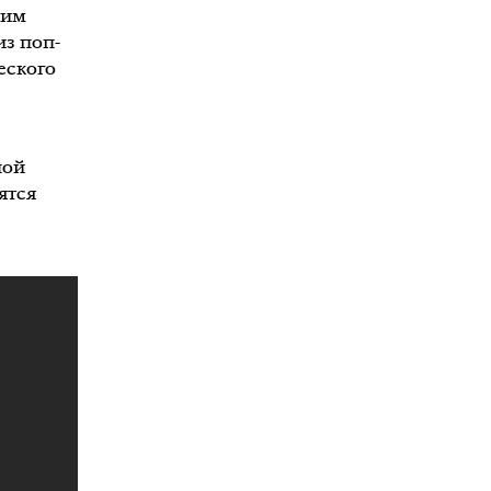
оим
из поп-
еского
ной
ятся