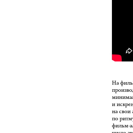
На филь
произво
минимал
и искре
на свои
по ритм
фильм-а
чисто з