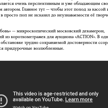
вляется очень перспективным и уже обладающим св
 автором. Главное тут — чтобы этот поход за кассой 
 в просто поп не исказил до неузнаваемости её творч
бовь» — микроскопический московский декамерон,
й из короткометражек для аукциона «ACTION». В од
в обстановке трудно сохраняемой достоверности ссор
ся придурочные возлюбленные.