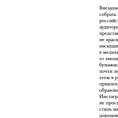
Внезапно
собрать
российс
аудитор
представ
не крас
насыщае
к мельч
от эмоц
бумажно
почти э
этом в 
привлек
образов
Инстагра
не прос
стиль м
довольн