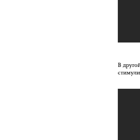
В друго
стимулир