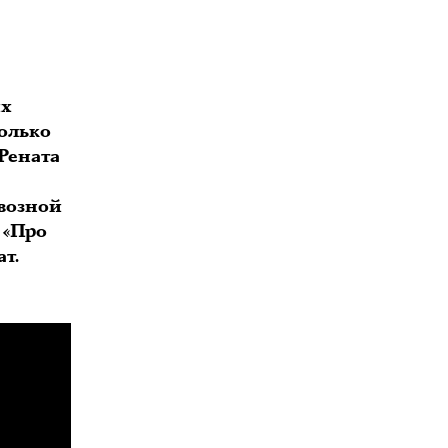
ых
только
 Рената
возной
 «Про
т.