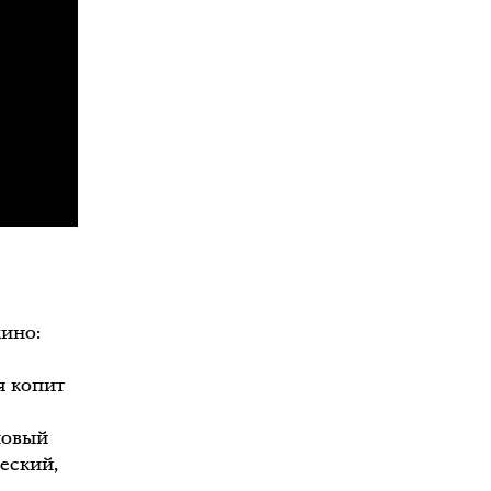
кино:
я копит
новый
еский,