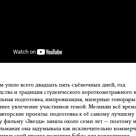
м ушло всего двадцать пять съёмочных дней, год
дства и традиция студенческого короткометражного 
ьная подготовка, импровизация, мизерные гонорары
ннее увлечение участников темой. Меликян всё врем
 авторские проекты: подготовка к её самому лучшему
у фильму «Звезда» заняла около семи лет — поэтому 
льманах она задумывала как исключительно коммерч
рительский проект поднятия бабла для воплощения