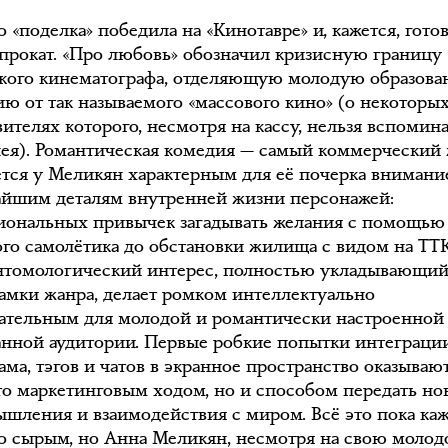
 «поделка» победила на «Кинотавре» и, кажется, гото
 прокат. «Про любовь» обозначил кризисную границу
кого кинематографа, отделяющую молодую образов
ию от так называемого «массового кино» (о некоторы
ителях которого, несмотря на кассу, нельзя вспомина
нея). Романтическая комедия — самый коммерческий
тся у Меликян характерным для её почерка вниман
айшим деталям внутренней жизни персонажей:
иональных привычек загадывать желания с помощью
го самолётика до обстановки жилища с видом на ТТК
нтомологический интерес, полностью укладывающий
рамки жанра, делает ромком интеллектуально
ательным для молодой и романтически настроенной
анной аудитории. Первые робкие попытки интеграци
ма, тэгов и чатов в экранное пространство оказываю
то маркетинговым ходом, но и способом передать н
ышления и взаимодействия с миром. Всё это пока каж
о сырым, но Анна Меликян, несмотря на свою молодо