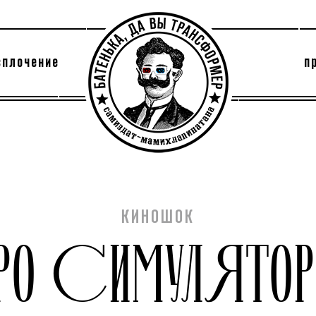
сплочение
п
утри секты
архив
КИНОШОК
РО СИМУЛЯТО