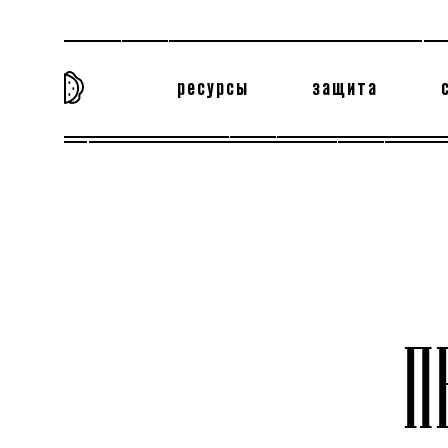
ресурсы
защита
та самая история
тёмная материя
вн
П