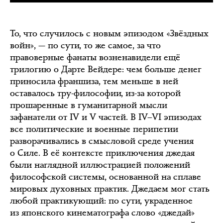
То, что случилось с новым эпизодом «Звёздных
войн», — по сути, то же самое, за что
правоверные фанаты возненавидели ещё
трилогию о Дарте Вейдере: чем больше денег
приносила франшиза, тем меньше в ней
оставалось тру-философии, из-за которой
прошаренные в гуманитарной мысли
зафанатели от IV и V частей. В IV–VI эпизодах
все политические и военные перипетии
разворачивались в смысловой среде учения
о Силе. В её контексте приключения джедая
были наглядной иллюстрацией положений
философской системы, основанной на сплаве
мировых духовных практик. Джедаем мог стать
любой практикующий: по сути, украденное
из японского кинематографа слово «джедай»