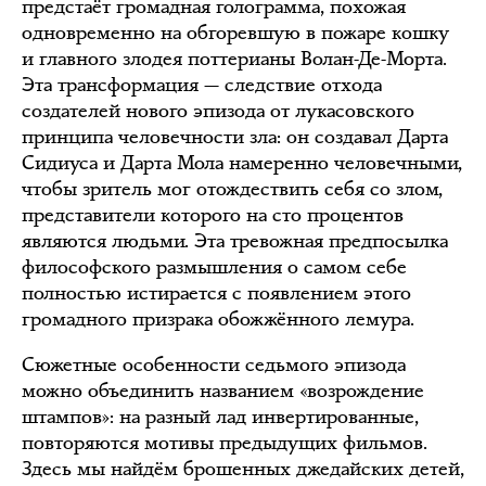
предстаёт громадная голограмма, похожая
одновременно на обгоревшую в пожаре кошку
и главного злодея поттерианы Волан-Де-Морта.
Эта трансформация — следствие отхода
создателей нового эпизода от лукасовского
принципа человечности зла: он создавал Дарта
Сидиуса и Дарта Мола намеренно человечными,
чтобы зритель мог отождествить себя со злом,
представители которого на сто процентов
являются людьми. Эта тревожная предпосылка
философского размышления о самом себе
полностью истирается с появлением этого
громадного призрака обожжённого лемура.
Сюжетные особенности седьмого эпизода
можно объединить названием «возрождение
штампов»: на разный лад инвертированные,
повторяются мотивы предыдущих фильмов.
Здесь мы найдём брошенных джедайских детей,