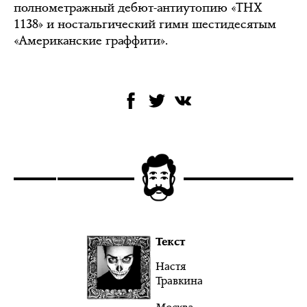
полнометражный дебют-антиутопию «THX
1138» и ностальгический гимн шестидесятым
«Американские граффити».
Текст
Настя
Травкина