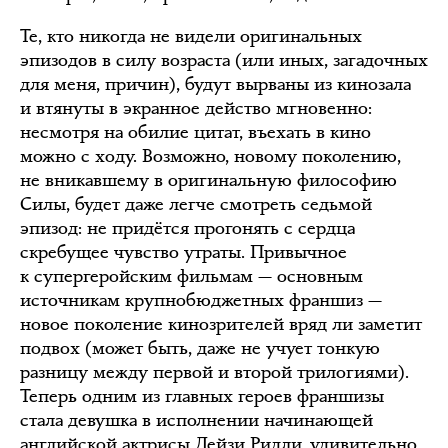
Те, кто никогда не видели оригинальных
эпизодов в силу возраста (или иных, загадочных
для меня, причин), будут вырваны из кинозала
и втянуты в экранное действо мгновенно:
несмотря на обилие цитат, въехать в кино
можно с ходу. Возможно, новому поколению,
не вникавшему в оригинальную философию
Силы, будет даже легче смотреть седьмой
эпизод: не придётся прогонять с сердца
скребущее чувство утраты. Привычное
к супергеройским фильмам — основным
источникам крупнобюджетных франшиз —
новое поколение кинозрителей вряд ли заметит
подвох (может быть, даже не учует тонкую
разницу между первой и второй трилогиями).
Теперь одним из главных героев франшизы
стала девушка в исполнении начинающей
английской актрисы Дейзи Ридли, удивительно