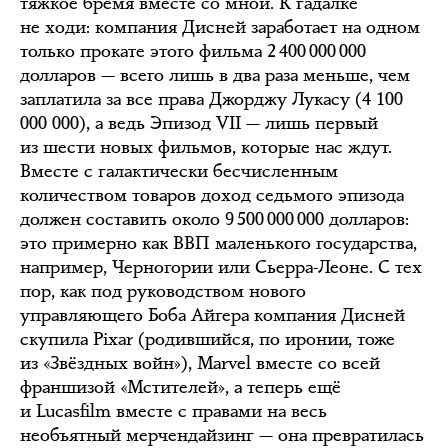
тяжкое бремя вместе со мной. К гадалке
не ходи: компания Дисней заработает на одном
только прокате этого фильма 2 400 000 000
долларов — всего лишь в два раза меньше, чем
заплатила за все права Джорджу Лукасу (4 100
000 000), а ведь Эпизод VII — лишь первый
из шести новых фильмов, которые нас ждут.
Вместе с галактически бесчисленным
количеством товаров доход седьмого эпизода
должен составить около 9 500 000 000 долларов:
это примерно как ВВП маленького государства,
например, Черногории или Сьерра-Леоне. С тех
пор, как под руководством нового
управляющего Боба Айгера компания Дисней
скупила Pixar (родившийся, по иронии, тоже
из «Звёздных войн»), Marvel вместе со всей
франшизой «Мстителей», а теперь ещё
и Lucasfilm вместе с правами на весь
необъятный мерчендайзинг — она превратилась