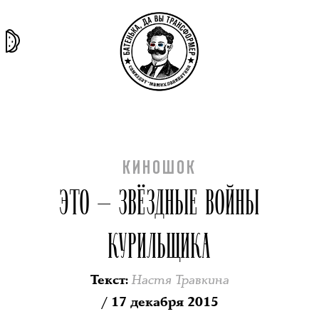
та самая
тёмная
внутри
архив
история
материя
секты
КИНОШОК
ЭТО — ЗВЁЗДНЫЕ ВОЙНЫ
КУРИЛЬЩИКА
Настя Травкина
Текст
:
/ 17 декабря 2015