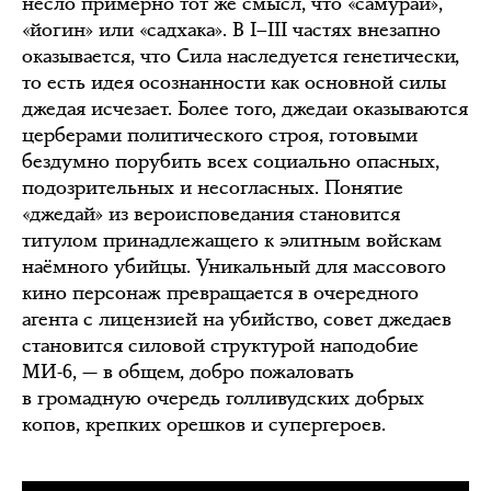
несло примерно тот же смысл, что «самурай»,
«йогин» или «садхака». В I–III частях внезапно
оказывается, что Сила наследуется генетически,
то есть идея осознанности как основной силы
джедая исчезает. Более того, джедаи оказываются
церберами политического строя, готовыми
бездумно порубить всех социально опасных,
подозрительных и несогласных. Понятие
«джедай» из вероисповедания становится
титулом принадлежащего к элитным войскам
наёмного убийцы. Уникальный для массового
кино персонаж превращается в очередного
агента с лицензией на убийство, совет джедаев
становится силовой структурой наподобие
МИ-6, — в общем, добро пожаловать
в громадную очередь голливудских добрых
копов, крепких орешков и супергероев.