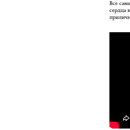
Все сам
сердца 
приличн