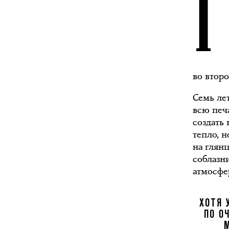
во втор
Семь ле
всю печ
создать
тепло, 
на глян
соблазни
атмосфе
ХОТЯ 
ПО О