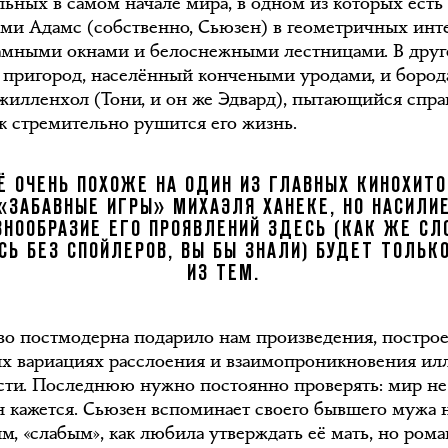
льных в самом начале мира, в одном из которых ест
Эми Адамс (собственно, Сьюзен) в геометричных инт
амными окнами и белоснежными лестницами. В дру
 пригород, населённый кончеными уродами, и боро
илленхол (Тони, и он же Эдвард), пытающийся спра
ак стремительно рушится его жизнь.
Ё ОЧЕНЬ ПОХОЖЕ НА ОДИН ИЗ ГЛАВНЫХ КИНОХИТО
«ЗАБАВНЫЕ ИГРЫ» МИХАЭЛЯ ХАНЕКЕ, НО НАСИЛИ
ЗНООБРАЗИЕ ЕГО ПРОЯВЛЕНИЙ ЗДЕСЬ (КАК ЖЕ С
СЬ БЕЗ СПОЙЛЕРОВ, ВЫ БЫ ЗНАЛИ) БУДЕТ ТОЛЬК
ИЗ ТЕМ.
во постмодерна подарило нам произведения, постро
ых вариациях расслоения и взаимопроникновения ил
сти. Последнюю нужно постоянно проверять: мир не 
н кажется. Сьюзен вспоминает своего бывшего мужа
м, «слабым», как любила утверждать её мать, но рома