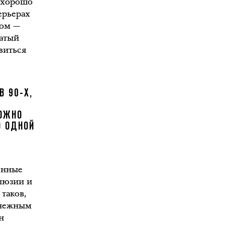
ь хорошо
ерьерах
гом —
датый
виться
В 90-Х,
Е
ЛОЖНО
О ОДНОЙ
енные
люзии и
таков,
 нежным
н