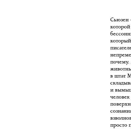
Сьюзен 
которой
бессонн
который
писателе
непреме
почему.
животны
в штат 
складыв
и вымыш
человек
поверхн
сознани
взволно
просто п