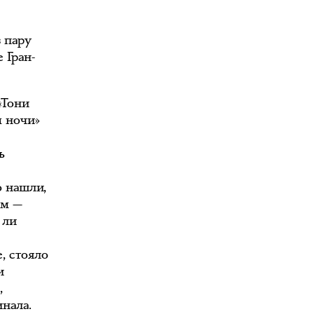
з пару
 Гран-
«Тони
м ночи»
ь
,
о нашли,
ем —
 ли
, стояло
и
,
нала.