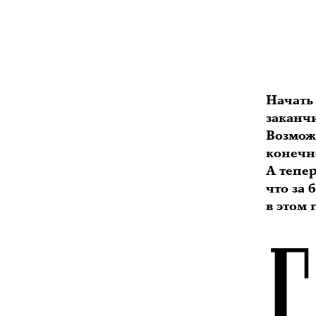
Начать 
заканчи
Возмож
конечно
А тепер
что за
Г
в этом 