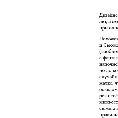
Дизайне
лет, а с
при одн
Похожая
и Сьюзе
(вообще
с фантаз
наполне
но до к
случайн
жалко, ч
осведом
режиссё
множест
сюжета 
правиль