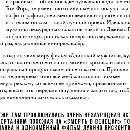
и красивых — об их посадке буквально ходят леге
Том Форд не умеет плохо или смешно получаться
на фотографиях, неизменно вежлив и приятен в и
и в целом он сам — свой лучший проект. Идеальн
мужчина незаурядных талантов, какой-то Джеймс 
от фэшн-индустрии и, как теперь подтверждается 
ой раз, выдающийся кинорежиссёр.
т назад он явил миру фильм «Одинокий мужчина», ку
аль от настигшего его на тот момент кризиса и смог 
 визуальный продукт высочайшего качества. Приняли 
но с недоверием: кино всё же было сильно похоже
цевую рекламу со всеми её приёмами, призванными
ть, восхитить, передать ощущения и запахи так, чтоб
ре немедленно захотелось оказаться.
УЖЕ ТАМ ПРОКЛЮНУЛАСЬ ОЧЕНЬ НЕЗАУРЯДНАЯ ИС
ЧЕРТАНИЯМ ПОХОЖАЯ НА «СМЕРТЬ В ВЕНЕЦИИ» Т
МАННА И ОДНОИМЁННЫЙ ФИЛЬМ ЛУКИНО ВИСКОНТИ