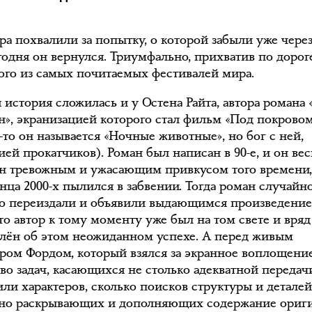
ра похвалили за попытку, о которой забыли уже чере
егодня он вернулся. Триумфально, прихватив по дороге
ого из самых почитаемых фестивалей мира.
 история сложилась и у Остена Райта, автора романа 
н», экранизацией которого стал фильм «Под покрово
-то он называется «Ночные животные», но бог с ней,
ией прокатчиков). Роман был написан в 90-е, и он вес
н тревожным и ужасающим привкусом того времени
онца 2000-х пылился в забвении. Тогда роман случайн
о переиздали и объявили выдающимся произведени
то автор к тому моменту уже был на том свете и вряд
лён об этом неожиданном успехе. А перед живым
ром Фордом, который взялся за экранное воплощение
во задач, касающихся не столько адекватной передач
или характеров, сколько поисков структуры и деталей
но раскрывающих и дополняющих содержание ориги