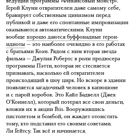
ведущий программы «Финансовый монстр».
Герой Клуни отвратителен даже самому себе,
бравирует собственным цинизмом перед
публикой и даже его спонтанные импровизации
оказываются автоматическими. Клуни
вообще
хорошо даются буффонадные герои-
идиоты
— это наиболее очевидно в его работах
с братьями Коэн. Рядом с ним вторая звезда
фильма — Джулия Робертс в роли продюсера
программы Пэтти, которая не стесняется
признавать, насколько ей отвратителен
происходящий в шоу цирк. Но вскоре в здании
появляется загадочный человек в капюшоне
и с парой коробок. Это Кайл Бадвелл (Джек
О’Коннелл), который потерял все свои деньги,
вложив их в акции Ibis. Вооружившись
пистолетом и бомбой, он жаждет отомстить
тому, кто подставил его своими советами.
Ли Гейтсу. Так всё и начинается.