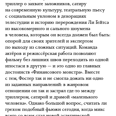
триллер о захвате заложников, сатиру
на современную культуру, театральную пьесу
с социальным уклоном в декорациях
телестудии и историю перерождения Ли Гейтса
из высокомерного и сального шоумена
в человека, которым он всегда должен был быть:
опорой для своих зрителей и экспертом
по выходу из сложных ситуаций. Команда
актёров и режиссёрская работа позволяют
фильму без лишних швов переходить из одной
ипостаси в другую — и это одно из главных
достоинств «Финансового монстра». Вместе
с тем, Фостер так и не смогла дожать ни одно
из заданных направлений: в жанровом
отношении он так и застрял где-то между
триллером, сатирой и драмой «маленького
человека». Однако большой вопрос, считать ли
грехом подобный фьюжн сегодня, когда микс
всего со всем стал новой эстетической