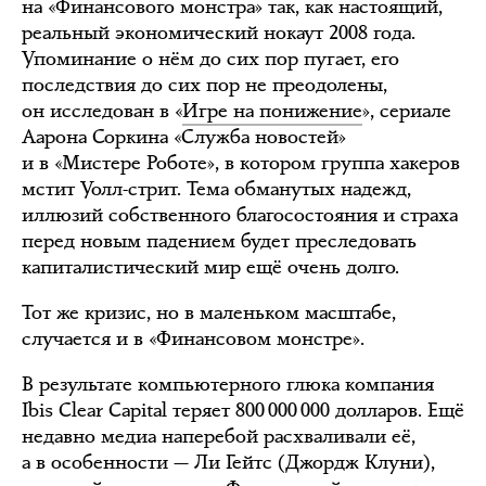
на «Финансового монстра» так, как настоящий,
реальный экономический нокаут 2008 года.
Упоминание о нём до сих пор пугает, его
последствия до сих пор не преодолены,
он исследован в «
Игре на понижение
», сериале
Аарона Соркина «Служба новостей»
и в «Мистере Роботе», в котором группа хакеров
мстит Уолл-стрит. Тема обманутых надежд,
иллюзий собственного благосостояния и страха
перед новым падением будет преследовать
капиталистический мир ещё очень долго.
Тот же кризис, но в маленьком масштабе,
случается и в «Финансовом монстре».
В результате компьютерного глюка компания
Ibis Clear Capital теряет 800 000 000 долларов. Ещё
недавно медиа наперебой расхваливали её,
а в особенности — Ли Гейтс (Джордж Клуни),