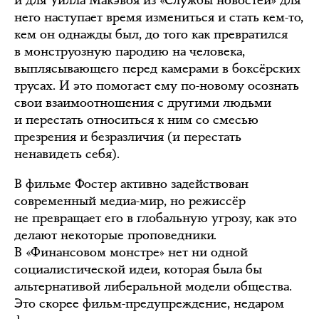
и для Уилла Макэвоя из «Службы новостей» для
него наступает время измениться и стать кем-то,
кем он однажды был, до того как превратился
в монструозную пародию на человека,
выплясывающего перед камерами в боксёрских
трусах. И это помогает ему по-новому осознать
свои взаимоотношения с другими людьми
и перестать относиться к ним со смесью
презрения и безразличия (и перестать
ненавидеть себя).
В фильме Фостер активно задействован
современный медиа-мир, но режиссёр
не превращает его в глобальную угрозу, как это
делают некоторые проповедники.
В «Финансовом монстре» нет ни одной
социалистической идеи, которая была бы
альтернативой либеральной модели общества.
Это скорее фильм-предупреждение, недаром