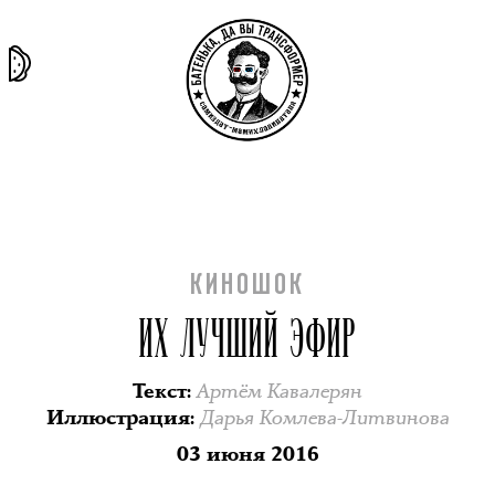
та самая
тёмная
внутри
архив
история
материя
секты
КИНОШОК
ИХ ЛУЧШИЙ ЭФИР
Артём Кавалерян
Текст
:
Дарья Комлева-Литвинова
Иллюстрация
:
03 июня 2016