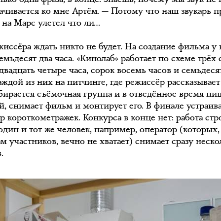
ачивается ко мне Артём. — Потому что наш звукарь п
 на Марс улетел что ли…
жиссёра ждать никто не будет. На создание фильма у
емьдесят два часа. «Кинолаб» работает по схеме трёх
двадцать четыре часа, сорок восемь часов и семьдесят
аждой из них на питчинге, где режиссёр рассказывает
обирается съёмочная группа и в отведённое время пи
й, снимает фильм и монтирует его. В финале устраив
р короткометражек. Конкурса в конце нет: работа стр
 один и тот же человек, например, оператор (которых,
м участников, вечно не хватает) снимает сразу неско
.