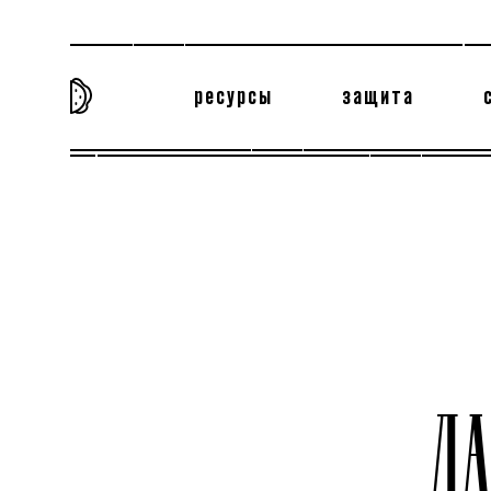
ресурсы
защита
та самая история
тёмная материя
вн
Л