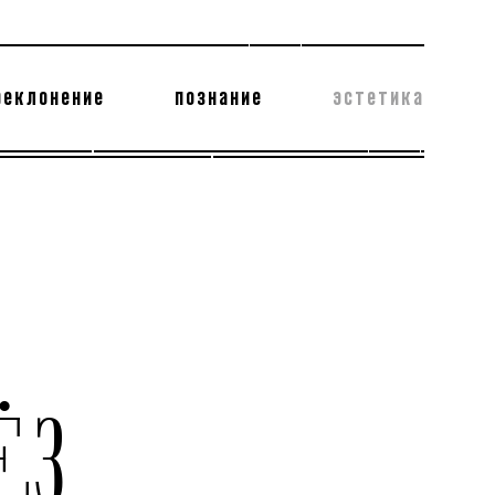
реклонение
познание
эстетика
178 бесполезных фактов
теодор глаголев
ЁЗ