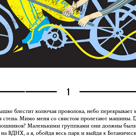
1
ышке блестит колючая проволока, небо перекрывает
я стена. Мимо меня со свистом пролетают машины. Г
ношников? Маленькими группками они должны был
 на ВДНХ, а я, обойдя весь парк и выйдя к Ботаничес