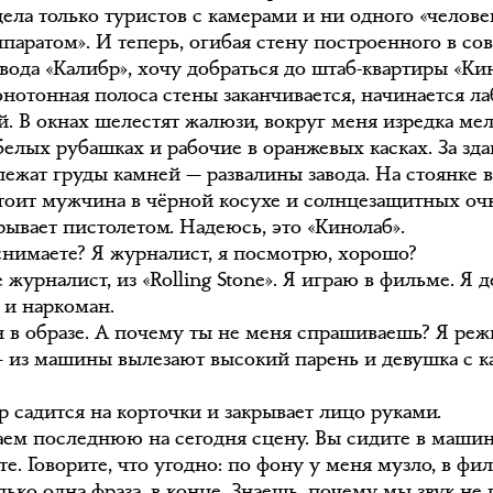
дела только туристов с камерами и ни одного «челове
паратом». И теперь, огибая стену построенного в со
вода «Калибр», хочу добраться до штаб-квартиры «Кин
онотонная полоса стены заканчивается, начинается л
й. В окнах шелестят жалюзи, вокруг меня изредка ме
белых рубашках и рабочие в оранжевых касках. За зд
лежат груды камней — развалины завода. На стоянке 
тоит мужчина в чёрной косухе и солнцезащитных очк
рывает пистолетом. Надеюсь, это «Кинолаб».
снимаете? Я журналист, я посмотрю, хорошо?
 журналист, из «Rolling Stone». Я играю в фильме. Я 
 и наркоман.
н в образе. А почему ты не меня спрашиваешь? Я реж
— из машины вылезают высокий парень и девушка с к
р садится на корточки и закрывает лицо руками.
ем последнюю на сегодня сцену. Вы сидите в маши
те. Говорите, что угодно: по фону у меня музло, в фи
лько одна фраза, в конце. Знаешь, почему мы звук не