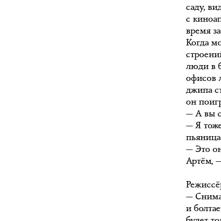
саду, ви
с киноап
время за
Когда м
строени
люди в 
офисов 
джипа с
он поиг
— А вы 
— Я тоже
пьяница
— Это о
Артём, 
Режиссё
— Снима
и болтае
будет то