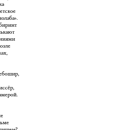
ка
ветское
олаба».
абиринт
лькают
аниями
возле
ах,
дебошир,
иссёр,
амерой.
не
льме
 пишем?