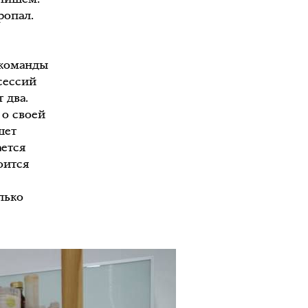
ропал.
 команды
 сессий
 два.
 о своей
шет
ается
оится
лько