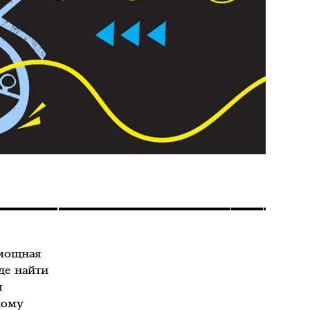
 мощная
де найти
и
кому