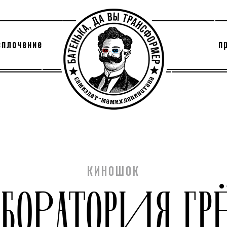
сплочение
п
утри секты
архив
КИНОШОК
АБОРАТОРИЯ ГР