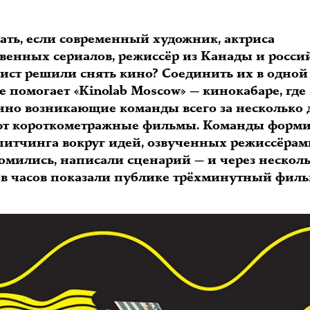
лать, если современный художник, актриса
твенных сериалов, режиссёр из Канады и росс
ист решили снять кино? Соединить их в одной
 помогает «Kinolab Moscow» — кинокабаре, где
нно возникающие команды всего за несколько 
т короткометражные фильмы. Команды форм
 питчинга вокруг идей, озвученных режиссёрам
омились, написали сценарий — и через нескол
ов часов показали публике трёхминутный филь