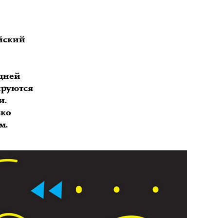
ийский
дней
ируются
и.
ько
м.