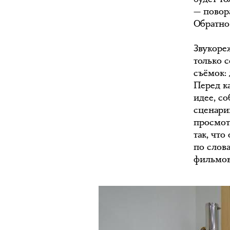
— повор
Обратно
Звукоре
только с
съёмок: 
Перед к
идее, с
сценари
просмот
так, что
по слова
фильмов