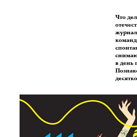
Что де
отечес
журнал
команде
спонта
снимаю
в день
Познак
десятк