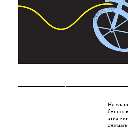
На солн
бетонна
этих ки
снимать