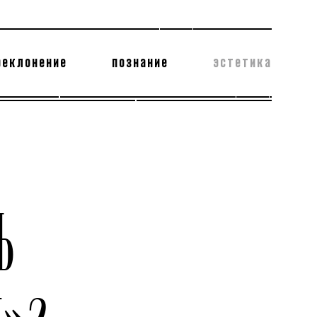
реклонение
познание
эстетика
178 бесполезных фактов
теодор глаголев
Ь