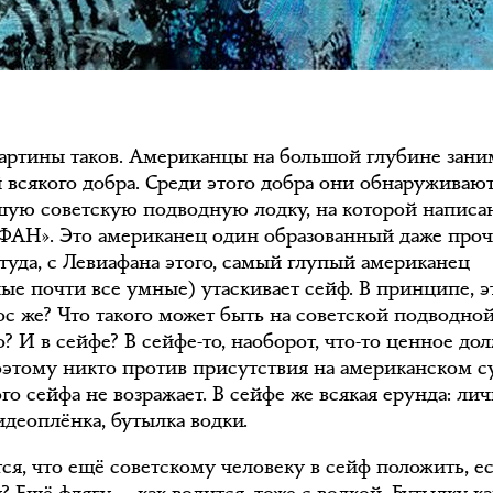
артины таков. Американцы на большой глубине зан
 всякого добра. Среди этого добра они обнаруживаю
шую советскую подводную лодку, на которой написа
АН». Это американец один образованный даже проч
ттуда, с Левиафана этого, самый глупый американец
ные почти все умные) утаскивает сейф. В принципе, э
ос же? Что такого может быть на советской подводно
? И в сейфе? В сейфе-то, наоборот, что-то ценное до
оэтому никто против присутствия на американском с
го сейфа не возражает. В сейфе же всякая ерунда: ли
идеоплёнка, бутылка водки.
тся, что ещё советскому человеку в сейф положить, е