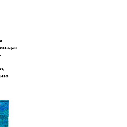
е
миздат
ь
о,
льно