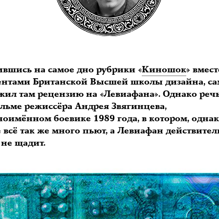
ившись на самое дно рубрики «
Киношок
» вмест
дентами Британской Высшей школы дизайна, са
жил там рецензию на «Левиафана». Однако реч
ильме режиссёра Андрея Звягинцева,
ноимённом боевике 1989 года, в котором, однак
 всё так же много пьют, а Левиафан действите
 не щадит.