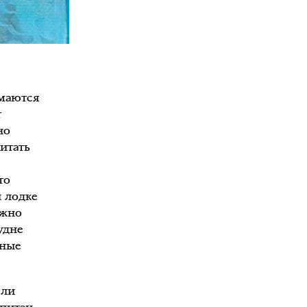
имаются
т
но
итать
то
й лодке
лжно
удне
чные
сли