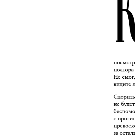
посмотре
полтора 
Не смог,
видите л
Спорить 
не будет
беспомо
с ориги
превосх
за оста