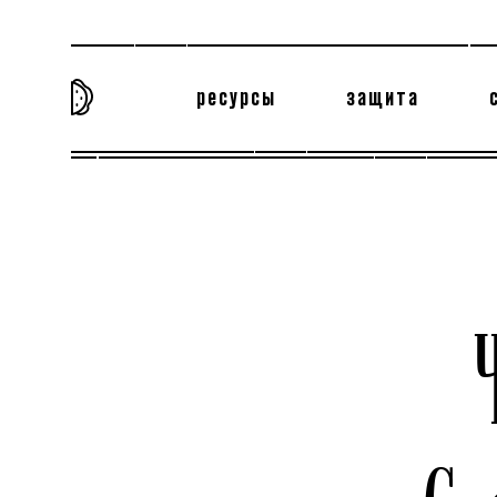
ресурсы
защита
та самая история
тёмная материя
вн