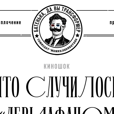
сплочение
п
утри секты
архив
КИНОШОК
ЧТО СЛУЧИЛОС