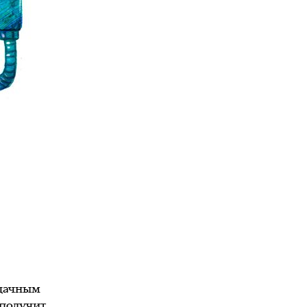
удачным
 получит