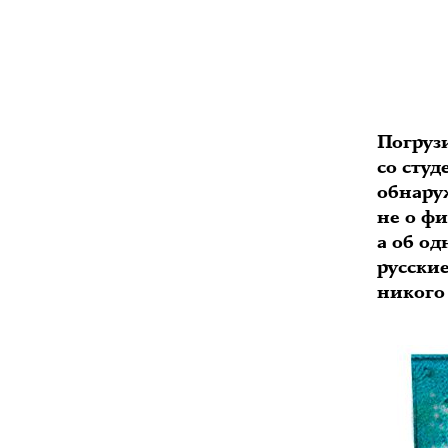
Погруз
со сту
обнару
не о ф
а об од
русские
никого