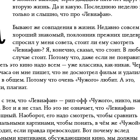
К
вторую жизнь. Да и какую. Последнюю неделю 
только и слышно, что про «Левиафан».
Бывают же совпадения в жизни. Недавно совсе
хороший знакомый, поклонник прежних шедевр
спросил у меня совета, стоит ли ему смотреть
«Левиафан»? Я, конечно, сказал, что стоит. В лю
случае стоит. Потому что, даже если не понрави
ть это кино надо всем — уже классика, как-никак. Че
часа он мне пишет, что не досмотрел фильм и удалил
 в общем. Потому что очень «Чужого» любит. А это,
и, плагиат.
с тем, что «Левиафан» — рип-офф «Чужого», никто, на
. Вот и я не стал. Но это не означает, что «Левиафан»
щный. Наоборот, его надо смотреть, чтобы сравнить
нальными картинами, чтобы понять, в чём же «Чужой»
одит, если правда превосходит. Вот почему вслед
льными критиками, обсуждающими кино, мы должны