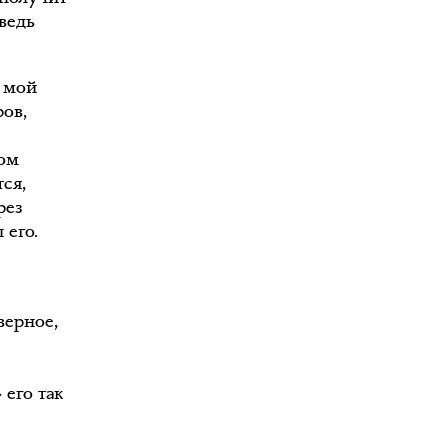
ведь
м мой
ов,
бом
тся,
рез
 его.
верное,
 его так