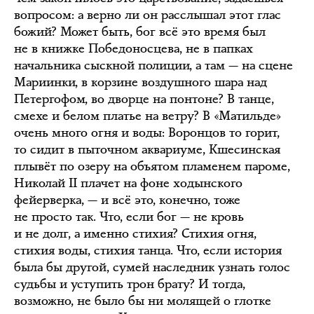
вопросом: а верно ли он расслышал этот глас
божий? Может быть, бог всё это время был
не в книжке Победоносцева, не в папках
начальника сыскной полиции, а там — на сцене
Мариинки, в корзине воздушного шара над
Петергофом, во дворце на понтоне? В танце,
смехе и белом платье на ветру? В «Матильде»
очень много огня и воды: Воронцов то горит,
то сидит в пыточном аквариуме, Кшесинская
плывёт по озеру на объятом пламенем пароме,
Николай II плачет на фоне ходынского
фейерверка, — и всё это, конечно, тоже
не просто так. Что, если бог — не кровь
и не долг, а именно стихия? Стихия огня,
стихия воды, стихия танца. Что, если история
была бы другой, сумей наследник узнать голос
судьбы и уступить трон брату? И тогда,
возможно, не было бы ни молящей о глотке