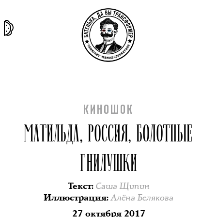
та самая
тёмная
внутри
архив
история
материя
секты
КИНОШОК
МАТИЛЬДА, РОССИЯ, БОЛОТНЫЕ
ГНИЛУШКИ
Саша Щипин
Текст
:
Алёна Белякова
Иллюстрация
:
27 октября 2017