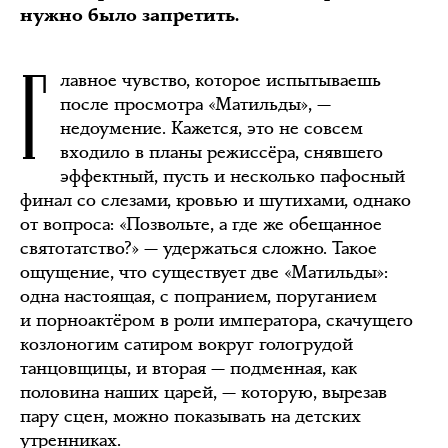
нужно было запретить.
Г
лавное чувство, которое испытываешь
после просмотра «Матильды», —
недоумение. Кажется, это не совсем
входило в планы режиссёра, снявшего
эффектный, пусть и несколько пафосный
финал со слезами, кровью и шутихами, однако
от вопроса: «Позвольте, а где же обещанное
святотатство?» — удержаться сложно. Такое
ощущение, что существует две «Матильды»:
одна настоящая, с попранием, поруганием
и порноактёром в роли императора, скачущего
козлоногим сатиром вокруг гологрудой
танцовщицы, и вторая — подменная, как
половина наших царей, — которую, вырезав
пару сцен, можно показывать на детских
утренниках.