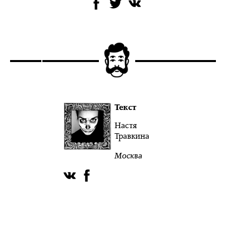
Текст
Настя
Травкина
Москва