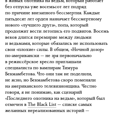
в живых охотника на ведьм, который работает
без отпуска уже восемьсот лет подряд
по причине внезапного бессмертия. Каждые
пятьдесят лет орден назначает бессмертному
нового «лучшего друга», попа, который
продолжит вести летопись его подвигов. Восемь
веков длится перемирие между людьми
и ведьмами, которые обязались не использовать
свои «плохие» силы. В общем, «Ночной дозор»
по-американски — не зря первоначально
в режиссёрское кресло приглашали
специалиста по вампирам Тимура
Бекмамбетова. Что они там не поделили,
не ясно, но Бекмамбетова скоро поменяли
на американского телевизионщика. Честно
говоря, я не понимаю, как сценарий
«Последнего охотника на ведьм», который был
отмечен в
The Black List
— списке самых
желанных нереализованных историй —