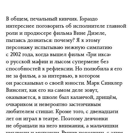
В общем, печальный кинчик. Гораздо
интереснее поговорить об исполнителе главной
роли и продюсере фильма Вине Дизеле,
пытаясь дознаться: почему? Я к этому
персонажу испытываю нежную симпатию
с 2002 года, когда вышел фильм «Три икса»
о русской мафии и лысом супермене без
способностей к рефлексии. Но полюбила я его
не за фильм, а за интервью, в котором
он рассказывал о своей юности. Марк Синклер
Винсент, как его на самом деле зовут,
оказывается, в школе был каланчой, дрищём,
очкариком и невероятно застенчивым
любителем стишат. Кроме того, с двенадцати
лет он играл в театре. Поэтому девчонки
не обращали на него внимания, а мальчишки
чмырили и мутузили. Решив покончить с этим,