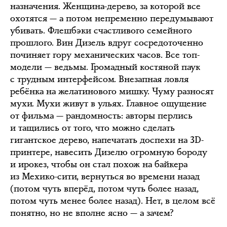
назначения. Женщина-дерево, за которой все
охотятся — а потом непременно передумывают
убивать. Флешбэки счастливого семейного
прошлого. Вин Дизель вдруг сосредоточенно
починяет гору механических часов. Все топ-
модели — ведьмы. Громадный костяной паук
с трудным интерфейсом. Внезапная ловля
ребёнка на желатинового мишку. Чуму разносят
мухи. Мухи живут в ульях. Главное ощущение
от фильма — рандомность: авторы перлись
и тащились от того, что можно сделать
гигантское дерево, напечатать доспехи на 3D-
принтере, навесить Дизелю огромную бороду
и ирокез, чтобы он стал похож на байкера
из Мехико-сити, вернуться во времени назад
(потом чуть вперёд, потом чуть более назад,
потом чуть менее более назад). Нет, в целом всё
понятно, но не вполне ясно — а зачем?