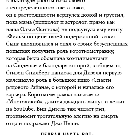
в Голливуде работы из-за своего
«неопределённого» цвета кожи,
он в растерянности вернулся домой и грустил,
пока мама (психолог и астролог, прямо как
наша
Ольга Осипова
) не подсунула ему книгу
«Фильм по цене твоей подержанной тачки».
Сына вдохновился и снял о своих безуспешных
попытках получить роль короткометражку,
которая была обсыпана комплиментами
на Санденсе и благодаря которой, в общем-то,
Стивен Спилберг написал для Дизеля первую
маленькую роль в большом кино «Спасти
рядового Райана», с которой и началась его
карьера. Короткометражка называется
«Многоликий», длится двадцать минут и лежит
на YouTube. Вин Дизель там читает рэп,
произносит трогательную элегию на смерть
отца и подражает Джо Пеши.