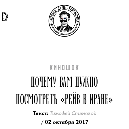
та самая
тёмная
внутри
архив
история
материя
секты
КИНОШОК
ПОЧЕМУ ВАМ НУЖНО
ПОСМОТРЕТЬ «РЕЙВ В ИРАНЕ»
Тимофей Становой
Текст
:
/ 02 октября 2017