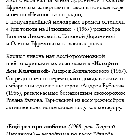
Ефремовым, запертыми в такси в поисках кафе
и песни «Нежность» по радио, —
в популярнейшей мелодраме времён оттепели
«
Три тополя на Плющихе
» (1967) режиссёра
Татьяны Лиозновой, с Татьяной Дорониной
и Олегом Ефремовым в главных ролях.
Хлещет ливень над Асей-хромоножкой
и её товарищами-колхозниками в
«Истории
Андрея Кончаловского (1967).
Аси Клячиной»
Сосредоточенно пережидают дождь в каком-то
амбаре эпизодические герои «Андрея Рублёва»
(1966), развлекаемые беззаконным скоморохом
Ролана Быкова. Тарковский из всех режиссёров
активнее всех использовал воду как метафору.
(1968, реж. Георгий
«Ещё раз про любовь»
Натансон) — мелодрама по пьесе Эдварда