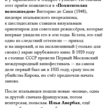
этот приём появляется в
«Похитителях
Витторио де Сики (1948),
велосипедов»
шедевре итальянского неореализма,
к шестидесятым ставшем визуальным
ориентиром для советских режиссёров, которые
впервые увидели его в эти годы. Кстати, это ещё
одно из следствий оттепели ― приход
и на широкий, и на эксклюзивный («только для
своих») экран зарубежного кино. В 1959 году
в столице СССР провели Первый Московский
международный кинофестиваль — на самом
деле первый был аж в 1935 году, сразу после
убийства Кирова, но счёт предпочли начать
заново.
После итальянцев пошли новые «волны», одна
за другой: сначала французская, потом
венгерская, польская.
, ещё
Илья Авербах