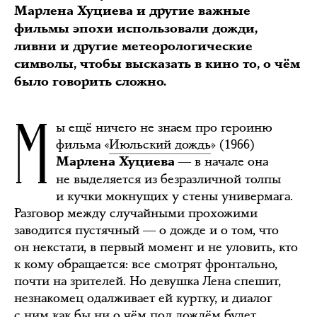
Марлена Хуциева и другие важные
фильмы эпохи использовали дожди,
ливни и другие метеорологические
символы, чтобы высказать в кино то, о чём
было говорить сложно.
М
ы ещё ничего не знаем про героиню
фильма «
Июльский дождь
» (1966)
― в начале она
Марлена Хуциева
не выделяется из безразличной толпы
и кучки мокнущих у стены универмага.
Разговор между случайными прохожими
заводится пустячный ― о дожде и о том, что
он некстати, в первый момент и не уловить, кто
к кому обращается: все смотрят фронтально,
почти на зрителей. Но девушка Лена спешит,
незнакомец одалживает ей куртку, и диалог
с ним как бы ни о чём под дождём будет