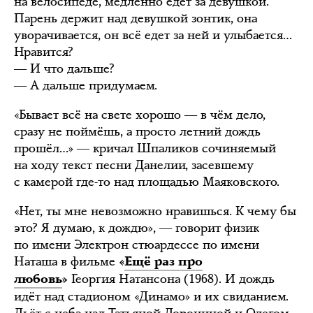
на велосипеде, медленно едет за девушкой.
Парень держит над девушкой зонтик, она
уворачивается, он всё едет за ней и улыбается…
Нравится?
― И что дальше?
― А дальше придумаем.
«Бывает всё на свете хорошо ― в чём дело,
сразу не поймёшь, а просто летний дождь
прошёл…» ― кричал Шпаликов сочиняемый
на ходу текст песни Данелии, засевшему
с камерой где-то над площадью Маяковского.
«Нет, ты мне невозможно нравишься. К чему бы
это? Я думаю, к дождю», ― говорит физик
по имени Электрон стюардессе по имени
Наташа в фильме
«
Ещё раз про
Георгия Натансона (1968). И дождь
любовь
»
идёт над стадионом «Динамо» и их свиданием.
Льёт с неба над Татьяной Дорониной и Олегом