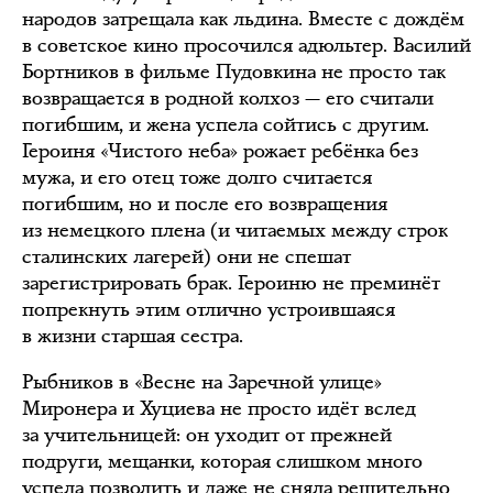
народов затрещала как льдина. Вместе с дождём
в советское кино просочился адюльтер. Василий
Бортников в фильме Пудовкина не просто так
возвращается в родной колхоз — его считали
погибшим, и жена успела сойтись с другим.
Героиня «Чистого неба» рожает ребёнка без
мужа, и его отец тоже долго считается
погибшим, но и после его возвращения
из немецкого плена (и читаемых между строк
сталинских лагерей) они не спешат
зарегистрировать брак. Героиню не преминёт
попрекнуть этим отлично устроившаяся
в жизни старшая сестра.
Рыбников в «Весне на Заречной улице»
Миронера и Хуциева не просто идёт вслед
за учительницей: он уходит от прежней
подруги, мещанки, которая слишком много
успела позволить и даже не сняла решительно