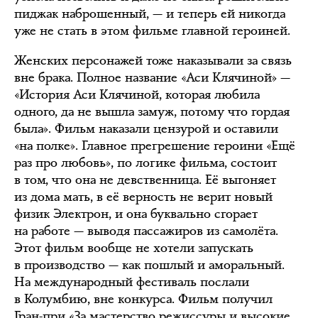
пиджак наброшенный, — и теперь ей никогда
уже не стать в этом фильме главной героиней.
Женских персонажей тоже наказывали за связь
вне брака. Полное название «Аси Клячиной» —
«История Аси Клячиной, которая любила
одного, да не вышла замуж, потому что гордая
была». Фильм наказали цензурой и оставили
«на полке». Главное прегрешение героини «Ещё
раз про любовь», по логике фильма, состоит
в том, что она не девственница. Её выгоняет
из дома мать, в её верность не верит новый
физик Электрон, и она буквально сгорает
на работе — выводя пассажиров из самолёта.
Этот фильм вообще не хотели запускать
в производство — как пошлый и аморальный.
На международный фестиваль послали
в Колумбию, вне конкурса. Фильм получил
Гран-при «За мастерство режиссуры и высокие