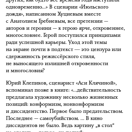
одновременно…» В сценарии «Июльского
дождя», написанном Хуциевым вместе
с Анатолием Гребневым, все претензии —
авторов и героини — к герою ярче, откровеннее,
многословнее. Герой поступился принципами
ради успешной карьеры. Уход этой темы
на экране почти в подтекст ― это цензура или
сдержанность режиссёрского стиля,
не выносящего излишней откровенности
и многословия?
Юрий Клепиков, сценарист «Аси Клячиной»,
вспоминал позже в книге: «…действительность
предлагала художнику несколько жизненных
позиций: конформизм, нонконформизм
и диссидентство. Первое было предательством.
Последнее — самоубийством. … В кино
диссидентов не было. Ведь картину „в стол“