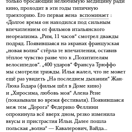
только бросающий нелюбимую медицину ради
кино, проходит в эти годы типичную
траекторию. Его первая жена
вспоминает
:
«Долгое время он находился под сильным
впечатлением от фильмов итальянского
неореализма. „Рим, 11 часов“ смотрел дважды
подряд. Появившаяся на экранах французская
„новая волна“ стёрла те впечатления, оставив
тёплое чувство разве что к „Похитителям
велосипедов“. „400 ударов“ Франсуа Трюффо
мы смотрели трижды. Илья жалел, что не может
ещё раз увидеть „На последнем дыхании“ Жан-
Люка Годара (фильм шёл в Доме кино)
и „Хиросима, любовь моя“ Алена Рене
(показывали во время фестиваля). Появившаяся
меж тем „Дорога“ Федерико Феллини
опрокинула всё вверх дном, резко изменила
вкусы и пристрастия Ильи. Далее пошла
польская „волна“ ― Кавалерович, Вайда…