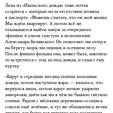
Лена из «Июльского дождя» тоже почти
ссорится с матерью из-за отсутствия штампа
в паспорте: «Можешь считать, что он мой жених.
Мы ждём квартиру». А потом всё же
отказывается выйти замуж за очередного
«физика» в узком галстуке в исполнении
Александра Белявского. Не помогают ни отпуск
на берегу моря, ни пикник в осеннем лесу.
После финала фильма она, может быть, наконец-
то встретится с тем, из-под дождя, и отдаст ему
куртку.
«Вдруг в середине месяца пошли холодные
дожди, потом наступила жара, ― казалось, что
вернулся июль, потом вдруг ночью ударили
заморозки, днём как ни в чём не бывало светило
солнце. Рядом с жёлтыми деревьями остались
совсем ещё зелёные, и тут же обнажились ветви
других, как будто все времена года наступили