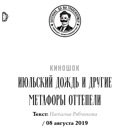
та самая
тёмная
внутри
архив
история
материя
секты
КИНОШОК
ИЮЛЬСКИЙ ДОЖДЬ И ДРУГИЕ
МЕТАФОРЫ ОТТЕПЕЛИ
Наталья Рябчикова
Текст
:
/ 08 августа 2019