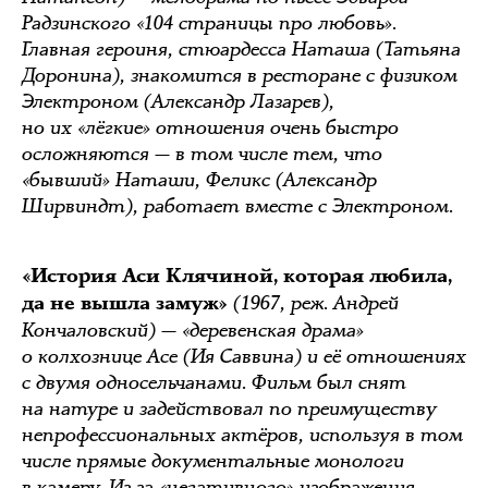
Радзинского «104 страницы про любовь».
Главная героиня, стюардесса Наташа (Татьяна
Доронина), знакомится в ресторане с физиком
Электроном (Александр Лазарев),
но их «лёгкие» отношения очень быстро
осложняются — в том числе тем, что
«бывший» Наташи, Феликс (Александр
Ширвиндт), работает вместе с Электроном.
«История Аси Клячиной, которая любила,
(1967, реж. Андрей
да не вышла замуж»
Кончаловский) — «деревенская драма»
о колхознице Асе (Ия Саввина) и её отношениях
с двумя односельчанами. Фильм был снят
на натуре и задействовал по преимуществу
непрофессиональных актёров, используя в том
числе прямые документальные монологи
в камеру. Из-за «негативного» изображения