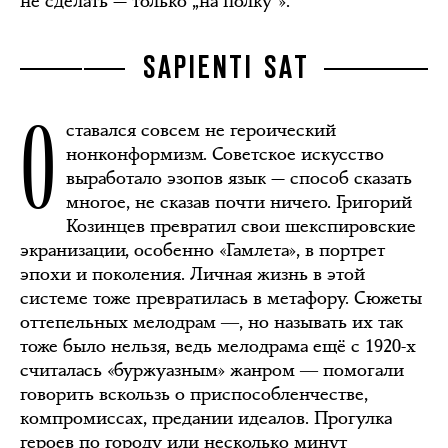
не сделать — только „на полку“».
SAPIENTI SAT
О
ставался совсем не героический
нонконформизм. Советское искусство
выработало эзопов язык — способ сказать
многое, не сказав почти ничего. Григорий
Козинцев превратил свои шекспировские
экранизации, особенно «Гамлета», в портрет
эпохи и поколения. Личная жизнь в этой
системе тоже превратилась в метафору. Сюжеты
оттепельных мелодрам ―, но называть их так
тоже было нельзя, ведь мелодрама ещё с 1920-х
считалась «буржуазным» жанром ― помогали
говорить вскользь о приспособленчестве,
компромиссах, предании идеалов. Прогулка
героев по городу или несколько минут