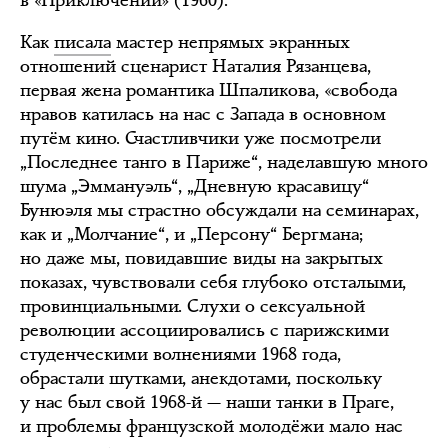
Как
писала
мастер непрямых экранных
отношений сценарист Наталия Рязанцева,
первая жена романтика Шпаликова, «свобода
нравов катилась на нас с Запада в основном
путём кино. Счастливчики уже посмотрели
„Последнее танго в Париже“, наделавшую много
шума „Эммануэль“, „Дневную красавицу“
Бунюэля мы страстно обсуждали на семинарах,
как и „Молчание“, и „Персону“ Бергмана;
но даже мы, повидавшие виды на закрытых
показах, чувствовали себя глубоко отсталыми,
провинциальными. Слухи о сексуальной
революции ассоциировались с парижскими
студенческими волнениями 1968 года,
обрастали шутками, анекдотами, поскольку
у нас был свой 1968-й — наши танки в Праге,
и проблемы французской молодёжи мало нас