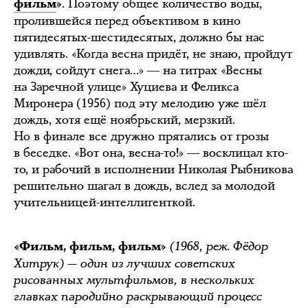
. Поэтому общее количество воды,
фильм
»
пролившейся перед объективом в кино
пятидесятых-шестидесятых, должно бы нас
удивлять. «Когда весна придёт, не знаю, пройдут
дожди, сойдут снега…» ― на титрах «Весны
на Заречной улице» Хуциева и Феликса
Миронера (1956) под эту мелодию уже шёл
дождь, хотя ещё ноябрьский, мерзкий.
Но в финале все дружно прятались от грозы
в беседке. «Вот она, весна-то!» ― восклицал кто-
то, и рабочий в исполнении Николая Рыбникова
решительно шагал в дождь, вслед за молодой
учительницей-интеллигенткой.
(1968, реж. Фёдор
«Фильм, фильм, фильм»
Хитрук) — один из лучших советских
рисованных мультфильмов, в нескольких
главках пародийно раскрывающий процесс