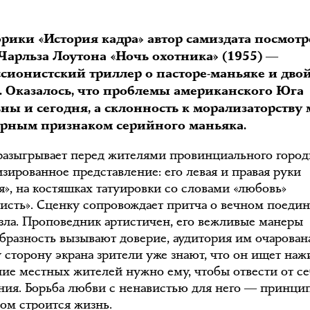
брики «История кадра» автор самиздата посмотр
Чарльза Лоутона «Ночь охотника» (1955) ―
ссионистский триллер о пасторе-маньяке и дво
. Оказалось, что проблемы американского Юга
ны и сегодня, а склонность к морализаторству
ерным признаком серийного маньяка.
разыгрывает перед жителями провинциального город
зированное представление: его левая и правая руки
я», на костяшках татуировки со словами «любовь»
висть». Сценку сопровождает притча о вечном поедин
 зла. Проповедник артистичен, его вежливые манеры
образность вызывают доверие, аудитория им очарован
у сторону экрана зрители уже знают, что он ищет наж
ние местных жителей нужно ему, чтобы отвести от се
ния. Борьба любви с ненавистью для него ― принцип
ром строится жизнь.