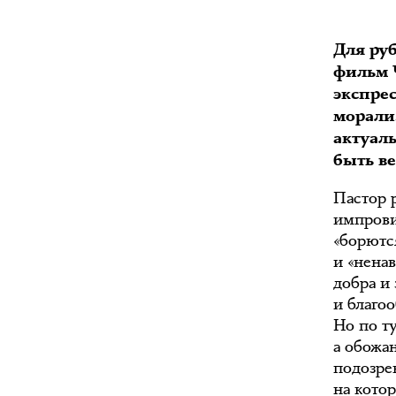
Для ру
фильм 
экспре
морали
актуаль
быть в
Пастор 
импрови
«борютс
и «нена
добра и
и благо
Но по т
а обожа
подозре
на кото