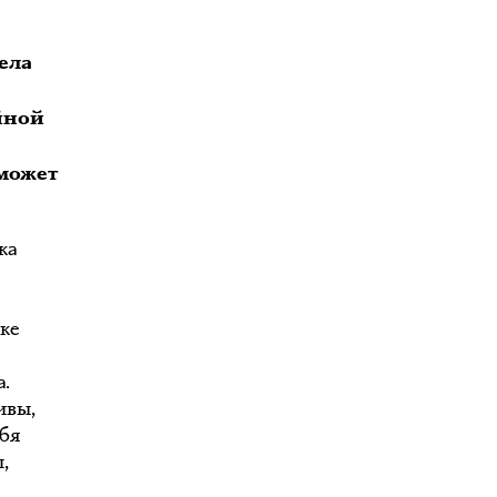
ела
йной
 может
ка
ке
а.
ивы,
бя
,