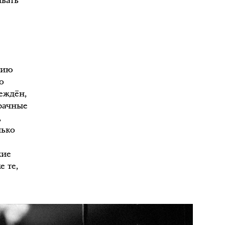
ывать
лию
о
еждён,
брачные
,
лько
кие
е те,