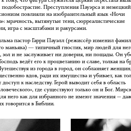
 к тому, что фигура служителя церкви перестала выз
 подобострастие. Преступления Пауэрса и немецкий
сионизм повлияли на изобразительный язык «Ночи
а»: мрачность, вытянутые тени, сюрреалистические
ии, игра с масштабами и ракурсами.
ильма пастор Гарри Пауэлл (режиссёр изменил фами
го маньяка) ― типичный гностик, мир людей для нег
, зол и не заслуживает ни доверия, ни пощады. Он уб
Господь ведёт его к процветанию и славе, толкая на 
утешествуя из города в город, он соблазняет женщин
ественно вдов, ради их имущества и убивает, как то
 доступ к наследству. Герой выводит себя в область
еловеческого», где существуют только он и Бог. Мирс
ля него как для избранного не имеют значения — даж
х говорится в Библии.