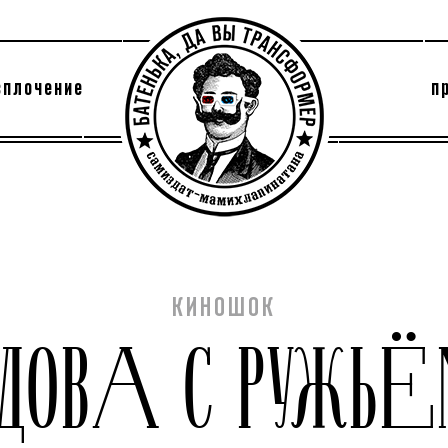
сплочение
п
утри секты
архив
КИНОШОК
ВДОВА С РУЖЬЁ