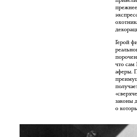
привели
прежнее
экспрес
охотник
декорац
Герой ф
реально
порочен
что сам 
аферы. П
преимущ
получает
«сверхч
законы д
о которы