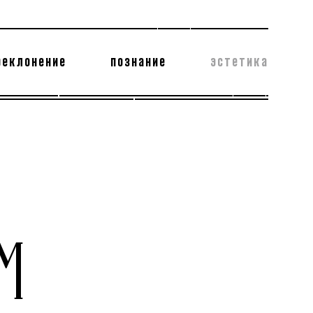
реклонение
познание
эстетика
178 бесполезных фактов
теодор глаголев
М