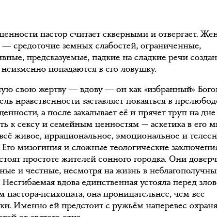
ценности пастор считает скверными и отвергает. Ж
о ― средоточие земных слабостей, ограниченные,
вные, предсказуемые, падкие на сладкие речи создан
 неизменно попадаются в его ловушку.
ую свою жертву ― вдову ― он как «избранный» Бог
ель нравственности заставляет покаяться в прелюбо
енности, а после закалывает её и прячет труп на дне
ть к сексу и семейным ценностям — аскетика в его м
 всё живое, иррациональное, эмоциональное и телес
. Его мизогиния и сложные теологические заключени
стоят простоте жителей сонного городка. Они довер
ные и честные, несмотря на жизнь в неблагополучны
. Несгибаемая вдова единственная устояла перед зл
м пастора-психопата, она проницательнее, чем все
яки. Именно ей предстоит с ружьём наперевес охраня