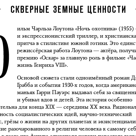
Ф
СКВЕРНЫЕ ЗЕМНЫЕ ЦЕННОСТИ
ильм Чарльза Лоутона «Ночь охотника» (1955)
и экспрессионистский триллер, и христианск
притча в стилистике южной готики. Это единс
режиссёрская работа Лоутона ― актёра, полу
премию «Оскар» за главную роль в фильме «Ча
жизнь Генриха VIII».
Основой сюжета стали одноимённый роман Д
Грабба и события 1930-х годов, когда америка
маньяк Гарри Пауэрс выдавал себя за священн
и убивал вдов и детей. Эта история особенно
тельна для конца XIX ― середины XX века. Рационал
ность социалистических идей, научно-технический
с, грёзы о жизни на других планетах и экзистенциали
ие разочарованного в религии человека к самому се