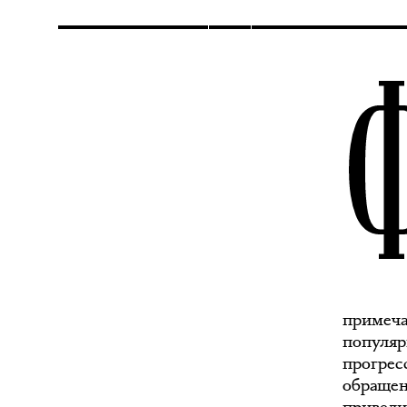
примеча
популяр
прогрес
обращен