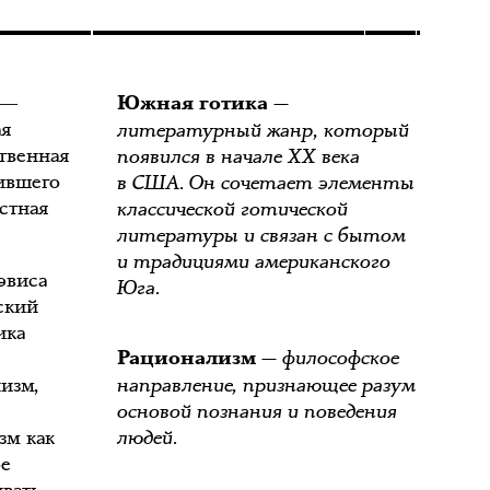
 ―
—
Южная готика
ая
литературный жанр, который
твенная
появился в начале XX века
чившего
в США. Он сочетает элементы
стная
классической готической
литературы и связан с бытом
и традициями американского
эвиса
Юга.
нский
ика
— философское
Рационализм
изм,
направление, признающее разум
основой познания и поведения
зм как
людей.
бе