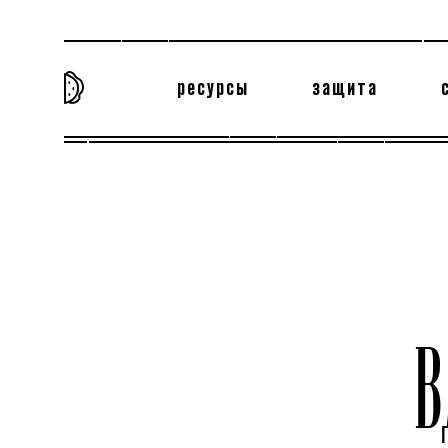
ресурсы
защита
та самая история
тёмная материя
вн