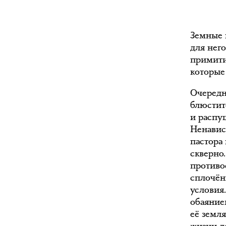
Земные 
для нег
примити
которые
Очередн
блюстит
и распущ
Ненавис
пастора
скверно
противо
сплочён
условия
обаяние
её земл