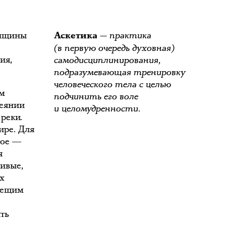
енщины
— практика
Аскетика
(в первую очередь духовная)
ия,
самодисциплинирования,
подразумевающая тренировку
человеческого тела с целью
ом
подчинить его воле
деянии
и целомудренности.
 реки.
ире. Для
ное ―
я
чивые,
х
овещим
ть