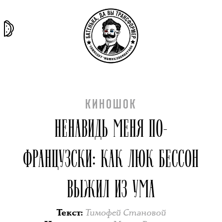
та самая
тёмная
внутри
архив
история
материя
секты
КИНОШОК
НЕНАВИДЬ МЕНЯ ПО-
ФРАНЦУЗСКИ: КАК ЛЮК БЕССОН
ВЫЖИЛ ИЗ УМА
Тимофей Становой
Текст
: