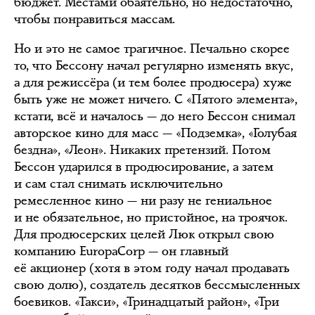
бюджет. Местами обаятельно, но недостаточно,
чтобы понравиться массам.
Но и это не самое трагичное. Печально скорее
то, что Бессону начал регулярно изменять вкус,
а для режиссёра (и тем более продюсера) хуже
быть уже не может ничего. С «Пятого элемента»,
кстати, всё и началось — до него Бессон снимал
авторское кино для масс — «Подземка», «Голубая
бездна», «Леон». Никаких претензий. Потом
Бессон ударился в продюсирование, а затем
и сам стал снимать исключительно
ремесленное кино — ни разу не гениальное
и не обязательное, но пристойное, на троячок.
Для продюсерских целей Люк открыл свою
компанию EuropaCorp — он главный
её акционер (хотя в этом году начал продавать
свою долю), создатель десятков бессмысленных
боевиков. «Такси», «Тринадцатый район», «Три