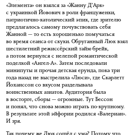
«Элемента» он взялся за «Жанну Д’Арк»
с украинкой Йовович в роли француженки,
патриотично-католический эпик, где зрителю
предлагалось самому почувствовать себя
Жанной — то есть хорошенько помучаться
во время сеанса от скуки. Обруганный Люк взял
шестилетний режиссёрский тайм-брейк,
а потом вернулся с нелепой романтической
поделкой «Ангел-А». Затем последовали
минипуты и прочая детская ерунда, пока три
года назад не выстрелила «Люси», где Скарлетт
Йоханссон со вкусом разделывала
воинственных азиатов. Аудитория была
в восторге, сборы — огромные. Тут Бессон
и понял, что снова можно играть по-крупному.
В результате этой эйфории родился «Валериан».
И зря.
Так почему же Люк сошёл с ума? Потому что