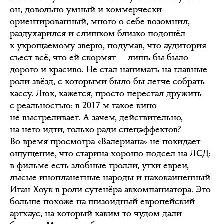
он, довольно умный и коммерчески
ориентированный, много о себе возомнил,
раздухарился и слишком близко подошёл
к укрощаемому зверю, подумав, что аудитория
съест всё, что ей скормят — лишь бы было
дорого и красиво. Не стал нанимать на главные
роли звёзд, с которыми было бы легче собрать
кассу. Люк, кажется, просто перестал дружить
с реальностью: в 2017-м такое кино
не выстреливает. А зачем, действительно,
на него идти, только ради спецэффектов?
Во время просмотра «Валериана» не покидает
ощущение, что старина хорошо подсел на ЛСД:
в фильме есть злобные тролли, утки-евреи,
лысые инопланетные народы и накокаиненный
Итан Хоук в роли сутенёра-аккомпаниатора. Это
больше похоже на шизоидный европейский
артхаус, на который каким-то чудом дали