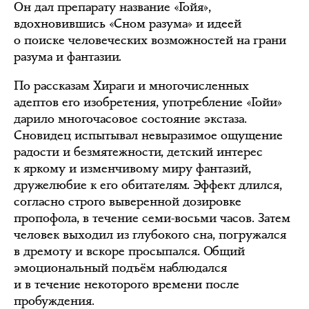
Он дал препарату название «Гойя»,
вдохновившись «Сном разума» и идеей
о поиске человеческих возможностей на грани
разума и фантазии.
По рассказам Хираги и многочисленных
адептов его изобретения, употребление «Гойи»
дарило многочасовое состояние экстаза.
Сновидец испытывал невыразимое ощущение
радости и безмятежности, детский интерес
к яркому и изменчивому миру фантазий,
дружелюбие к его обитателям. Эффект длился,
согласно строго выверенной дозировке
пропофола, в течение семи-восьми часов. Затем
человек выходил из глубокого сна, погружался
в дремоту и вскоре просыпался. Общий
эмоциональный подъём наблюдался
и в течение некоторого времени после
пробуждения.