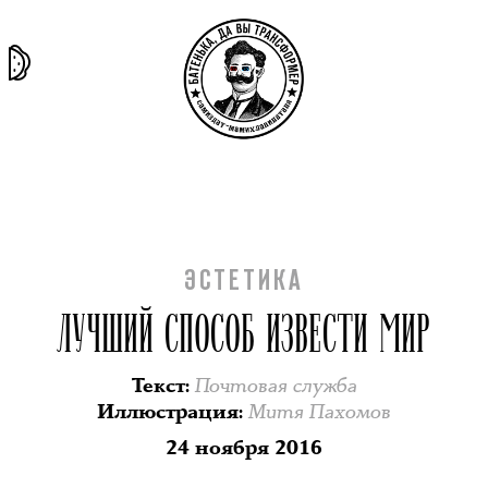
та самая
тёмная
внутри
архив
история
материя
секты
ЭСТЕТИКА
ЛУЧШИЙ СПОСОБ ИЗВЕСТИ МИР
Почтовая служба
Текст
:
Митя Пахомов
Иллюстрация
:
24 ноября 2016