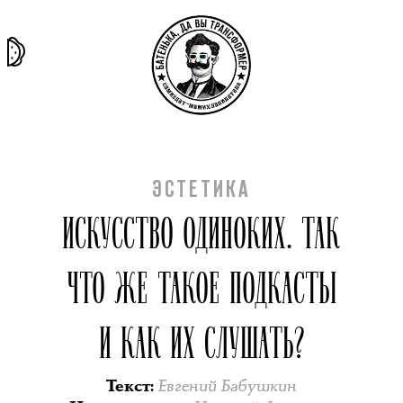
та самая
тёмная
внутри
архив
история
материя
секты
ЭСТЕТИКА
ИСКУССТВО ОДИНОКИХ. ТАК
ЧТО ЖЕ ТАКОЕ ПОДКАСТЫ
И КАК ИХ СЛУШАТЬ?
Евгений Бабушкин
Текст
: