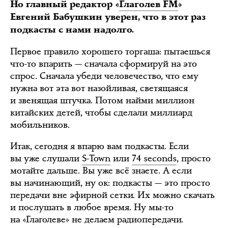
Но главный редактор «
Глаголев FM
»
Евгений Бабушкин уверен, что в этот раз
подкасты с нами надолго.
Первое правило хорошего торгаша: пытаешься
что-то впарить — сначала сформируй на это
спрос. Сначала убеди человечество, что ему
нужна вот эта вот назойливая, светящаяся
и звенящая штучка. Потом найми миллион
китайских детей, чтобы сделали миллиард
мобильников.
Итак, сегодня я впарю вам подкасты. Если
вы уже слушали
S-Town
или
74 seconds
, просто
мотайте дальше. Вы уже всё знаете. А если
вы начинающий, ну ок: подкасты — это просто
передачи вне эфирной сетки. Их можно скачать
и послушать в любое время. Ну мы-то
на «Глаголеве» не делаем радиопередачи.