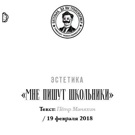
та самая
тёмная
внутри
архив
история
материя
секты
ЭСТЕТИКА
«МНЕ ПИШУТ ШКОЛЬНИКИ»
Пётр Маняхин
Текст
:
/ 19 февраля 2018