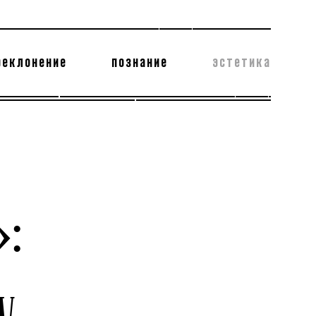
реклонение
познание
эстетика
178 бесполезных фактов
теодор глаголев
: