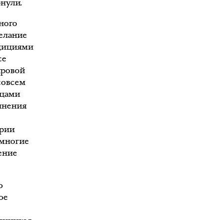
рнули.
ного
желание
адициями
се
ировой
совсем
ицами
лнения
ории
 многие
ение
о
ое