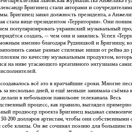
ичетырёхлетняя львовская журналистка Анжелика Ру
Александр Бригинец стали авторами и соучредителям
мы. Бригинец занял должность президента, а Анжели
ая стала вице-президентом «Территории». Они поним
чем популяризировать украинский музыкальный прод
придётся создать, — чем они и занялись. Успех «Терр
зможным именно благодаря Рудницкой и Бригинцу, к
 заполнить самые разные стилевые ниши от рейва до 
еплохим по качеству музыкальным продуктом, котор
лся на ниве угасающего креативного энтузиазма сами
-исполнителей.
создавалось всё это в кратчайшие сроки. Многие пес
ь за несколько дней, и ещё меньше занимала съёмка 
 делали в небольшом павильоне телеканала. Весь
дственный процесс, как правило, выглядел примерно 
ьный продюсер проекта Бригинец выдавал символич
 50-200 долларов артистам, чтобы они собственными
 себе клипы. Он же сочинял поэзию для большинств