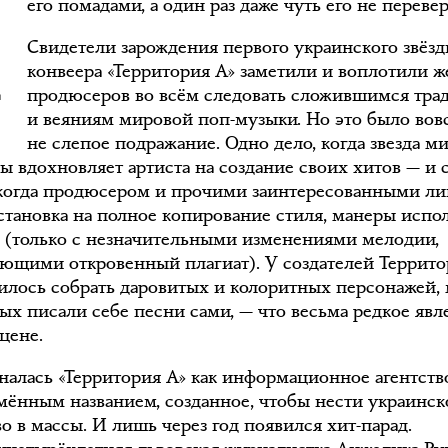
его помадами, а один раз даже чуть его не переве
Свидетели зарождения первого украинского звёзд
конвеера «Территория А» заметили и воплотили 
продюсеров во всём следовать сложившимся тр
и веяниям мировой поп-музыки. Но это было вов
не слепое подражание. Одно дело, когда звезда м
ы вдохновляет артиста на создание своих хитов — и 
 когда продюсером и прочими заинтересованными л
установка на полное копирование стиля, манеры испо
а (только с незначительными изменениями мелодии,
ющими откровенный плагиат). У создателей Террит
илось собрать даровитых и колоритных персонажей,
рых писали себе песни сами, — что весьма редкое явл
цене.
налась «Территория А» как информационное агентств
мённым названием, созданное, чтобы нести украинск
о в массы. И лишь через год появился хит-парад.