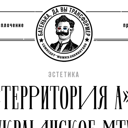
сплочение
п
утри секты
архив
ЭСТЕТИКА
«ТЕРРИТОРИЯ А»