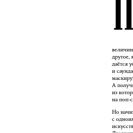
величин
другое,
даётся 
и саунд
маскиру
А получ
из кото
на поп-с
Но начи
с однои
искусств