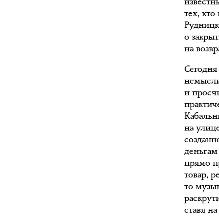
известн
тех, кто
Рудницк
о закры
на возвр
Сегодня
немысли
и просчи
практич
Кабальн
на улице
созданн
деньгам
прямо п
товар, 
то музы
раскрут
ставя н