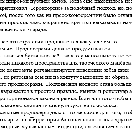
ых широкой публике хитов. Тогда ещё находилось не
 критиковал «Территорию» за подобный подход, но, п
ой, после того как на пресс-конференции было огла
тии проекта, даже вчерашние критики выказывали на
ащение хит-парада.
 все эти стратегии продвижения кажутся чем-то
мым. Продюсерами должно продумываться
тываться буквально всё, так что у исполнителя не ос
ески никакого пространства для творческого манёвра.
ые контракты регламентируют поведение звёзд даже
, не разрешая тем ни на минуту выходить из образа,
ого продюсерами. Подчинения нотного стана больш
 выражается в простом правиле: имидж и репертуар а
ропорционален законам рынка. Если для того чтобы 
рекламные кампании спекулируют на теме секса,
кальные продюсеры делают то же самое для того, чт
ить артиста. «Территория А» изначально пошла другим
а модные музыкальные тенденции, сложившиеся в по