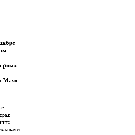
нтябре
ком
первых
о Мая»
же
ирая
вшие
писывали