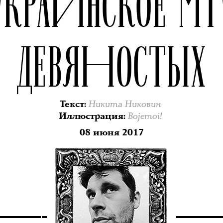
УКРАИНСКОЕ MT
ДЕВЯНОСТЫХ
Никита Никовин
Текст
:
Bojemoi!
Иллюстрация
:
08 июня 2017