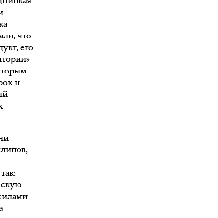
дницкая
и
ка
али, что
укт, его
итории»
оторым
рок-н-
ый
х
ни
клипов,
так:
ескую
 силами
а