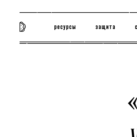
ресурсы
защита
та самая история
тёмная материя
вн