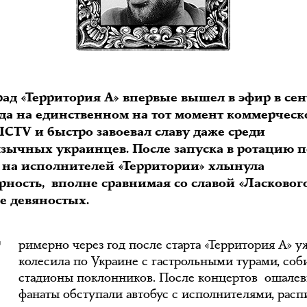
рад «Территория А» впервые вышел в эфир в се
ода на единственном на тот момент коммерчес
ICTV и быстро завоевал славу даже среди
язычных украинцев. После запуска в ротацию 
 на исполнителей «Территории» хлынула
рность, вполне сравнимая со славой «Ласковог
П
е девяностых.
римерно через год после старта «Территория А» у
колесила по Украине с гастрольными турами, соб
стадионы поклонников. После концертов ошале
фанаты обступали автобус с исполнителями, рас