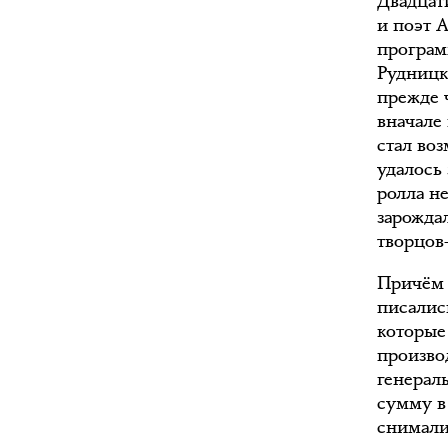
Двадцат
и поэт 
програм
Рудницк
прежде 
вначале 
стал во
удалось
ролла н
зарожда
творцов
Причём 
писалис
которые
произво
генерал
сумму в
снимали