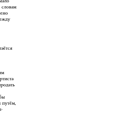
мало
о словам
шено
дежду
таётся
им
ртиста
продать
обы
 путём,
п-