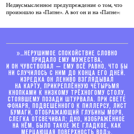
Недвусмысленное предупреждение о том, что
произошло на «Патне». А вот он и на «Патне»:
»…НЕРУШИМОЕ СПОКОЙСТВИЕ СЛОВНО
ПРИДАЛО ЕМУ МУЖЕСТВА,
И ОН ЧУВСТВОВАЛ — ЕМУ ВСЁ РАВНО, ЧТО БЫ
НИ СЛУЧИЛОСЬ С НИМ ДО КОНЦА ЕГО ДНЕЙ.
ИЗРЕДКА ОН ЛЕНИВО ВЗГЛЯДЫВАЛ
НА КАРТУ, ПРИКРЕПЛЁННУЮ ЧЕТЫРЬМЯ
КНОПКАМИ К НИЗКОМУ ТРЁХНОГОМУ СТОЛУ,
СТОЯВШЕМУ ПОЗАДИ ШТУРВАЛА. ПРИ СВЕТЕ
ФОНАРЯ, ПОДВЕШЕННОГО К ПИЛЛЕРСУ, ЛИСТ
БУМАГИ, ОТОБРАЖАЮЩИЙ ГЛУБИНЫ МОРЯ,
СЛЕГКА ОТСВЕЧИВАЛ; ДНО, ИЗОБРАЖЁННОЕ
НА НЁМ, БЫЛО ТАКОЕ ЖЕ ГЛАДКОЕ, КАК
МЕРЦАЮЩАЯ ПОВЕРХНОСТЬ ВОД».