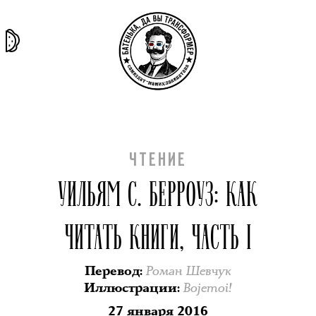
та самая
тёмная
внутри
архив
история
материя
секты
ЧТЕНИЕ
УИЛЬЯМ С. БЕРРОУЗ: КАК
ЧИТАТЬ КНИГИ, ЧАСТЬ I
Роман Шевчук
Перевод
:
Bojemoi!
Иллюстрации
:
27 января 2016