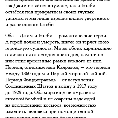
как Джим остаётся в тумане, так и Гэтсби
остаётся под прикрытием своих глупых
ужимок, и мы лишь изредка видим уверенного
и расчётливого Гэтсби.
Оба — Джим и Гэтсби — романтические герои.
А герой должен умереть, иначе он теряет свою
геройскую сущность. Миры обоих кардинально
отличаются от сегодняшнего дня, нам точно
известны временные рамки каждого из них.
Период, описываемый Конрадом, — это период
между 1860 годом и Первой мировой войной.
Период Фицджеральда — от вступления
Соединенных Штатов в войну в 1917 году
до 1929 года. Оба мира ещё не омрачены
атомной бомбой и не озарены надеждой
на исследование космоса, возможностью
изменить человека при помощи генной
инженерии или достичь бессмертия