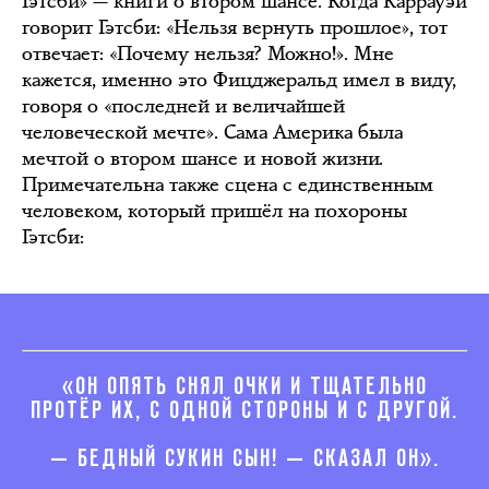
Гэтсби» — книги о втором шансе. Когда Каррауэй
говорит Гэтсби: «Нельзя вернуть прошлое», тот
отвечает: «Почему нельзя? Можно!». Мне
кажется, именно это Фицджеральд имел в виду,
говоря о «последней и величайшей
человеческой мечте». Сама Америка была
мечтой о втором шансе и новой жизни.
Примечательна также сцена с единственным
человеком, который пришёл на похороны
Гэтсби:
«ОН ОПЯТЬ СНЯЛ ОЧКИ И ТЩАТЕЛЬНО
ПРОТЁР ИХ, С ОДНОЙ СТОРОНЫ И С ДРУГОЙ.
— БЕДНЫЙ СУКИН СЫН! — СКАЗАЛ ОН».