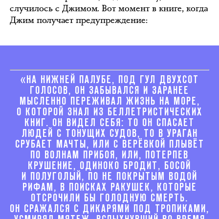
случилось с Джимом. Вот момент в книге, когда
Джим получает предупреждение:
«НА НИЖНЕЙ ПАЛУБЕ, ПОД ГУЛ ДВУХСОТ
ГОЛОСОВ, ОН ЗАБЫВАЛСЯ И ЗАРАНЕЕ
МЫСЛЕННО ПЕРЕЖИВАЛ ЖИЗНЬ НА МОРЕ,
О КОТОРОЙ ЗНАЛ ИЗ БЕЛЛЕТРИСТИЧЕСКИХ
КНИГ. ОН ВИДЕЛ СЕБЯ: ТО ОН СПАСАЕТ
ЛЮДЕЙ С ТОНУЩИХ СУДОВ, ТО В УРАГАН
СРУБАЕТ МАЧТЫ, ИЛИ С ВЕРЁВКОЙ ПЛЫВЁТ
ПО ВОЛНАМ ПРИБОЯ, ИЛИ, ПОТЕРПЕВ
КРУШЕНИЕ, ОДИНОКО БРОДИТ, БОСОЙ
И ПОЛУГОЛЫЙ, ПО НЕ ПОКРЫТЫМ ВОДОЙ
РИФАМ, В ПОИСКАХ РАКУШЕК, КОТОРЫЕ
ОТСРОЧИЛИ БЫ ГОЛОДНУЮ СМЕРТЬ.
ОН СРАЖАЛСЯ С ДИКАРЯМИ ПОД ТРОПИКАМИ,