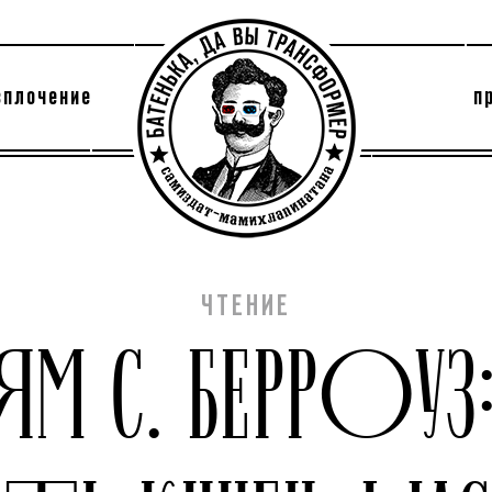
сплочение
п
утри секты
архив
ЧТЕНИЕ
ЯМ С. БЕРРОУЗ