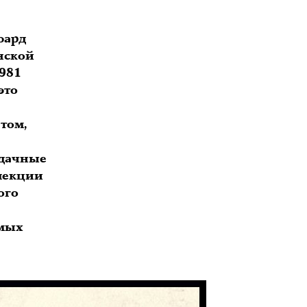
юард
нской
1981
это
том,
удачные
 лекции
ого
имых