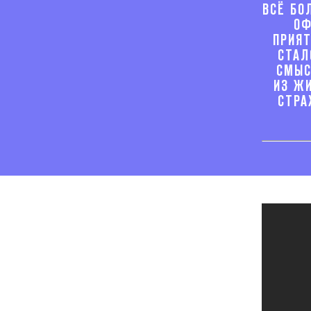
ВСЁ БО
ОФ
ПРИЯТ
СТАЛ
СМЫС
ИЗ Ж
СТРА