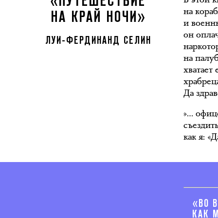
«ПУТЕШЕСТВИЕ
на кора
НА КРАЙ НОЧИ»
и военны
он оплач
ЛУИ-ФЕРДИНАНД СЕЛИН
наркотор
на палуб
хватает 
храбрец
Да здрав
»… офиц
съездить
как я: «
«ВО 
КАК 