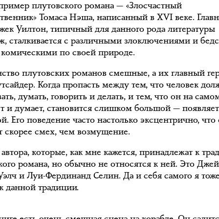
пример плутовского романа — «Злосчастный
твенник» Томаса Нэша, написанный в XVI веке. Глав
Джек Уилтон, типичный для данного рода литературы
ж, сталкивается с различными злоключениями и бедс
 комическими по своей природе.
ство плутовских романов смешные, а их главный ге
утсайдер. Когда пропасть между тем, что человек дол
ать, думать, говорить и делать, и тем, что он на само
ет и думает, становится слишком большой — появляет
й. Его поведение часто настолько эксцентрично, что
т скорее смех, чем возмущение.
 автора, которые, как мне кажется, принадлежат к тр
ого романа, но обычно не относятся к ней. Это Джей
Уэлч и Луи-Фердинанд Селин. Да и себя самого я тож
к данной традиции.
ниге есть очень смешная сцена на корабле. Он садит