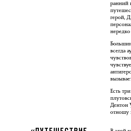
ранний 
путешес
герой, 
персона
нередко
Большин
всегда а
чувствов
чувству
антигеро
вызывае
Есть три
плутовск
Дентон 
отношу 
В этой к