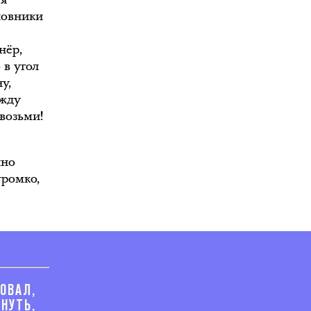
новники
нёр,
 в угол
у,
ежду
возьми!
чно
громко,
ОВАЛ,
НУТЬ,