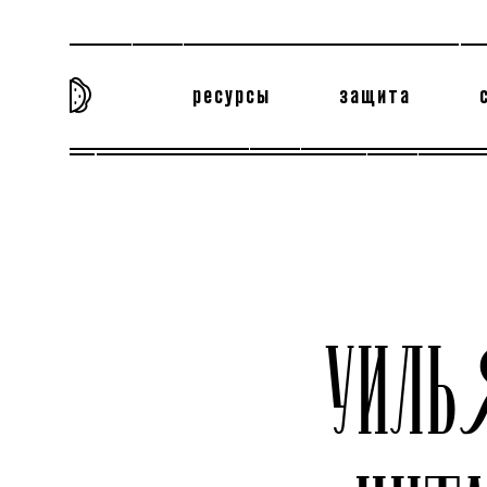
ресурсы
защита
та самая история
тёмная материя
вн
УИЛЬ