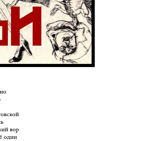
жно
о
товской
нь
кий вор
ё один