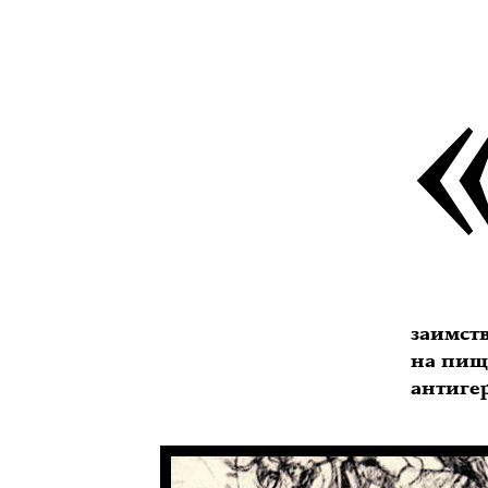
заимств
на пищ
антигер