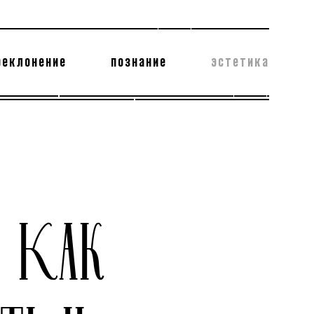
реклонение
познание
эстетика
178 бесполезных фактов
теодор глаголев
: КАК