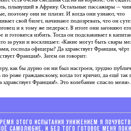
бль, плывущий в Африку. Остальные пассажиры — чи
е, поэтому они не платят. И когда они узнают, что
ивает свой билет, начинают подозревать, что он суте
говец и к тому же педераст. В итоге они загоняют его
е и готовятся избить. Тогда он подскакивает к капитан
его за руки и восклицает: «Какие могут быть свары м
ами, господа офицеры? Да здравствует Франция, чёрт 
ствует Франция!». Затем он говорит:
еру, как бы дурно он ни был настроен, трудно публи
 по роже гражданскому, когда тот кричит, да ещё так 
Да здравствует Франция!». Это колебание спасло меня».
ВРЕМЯ ЭТОГО ИСПЫТАНИЯ УНИЖЕНИЕМ Я ПОЧУВСТВ
МОЁ САМОЛЮБИЕ, И БЕЗ ТОГО ГОТОВОЕ МЕНЯ ПОКИ