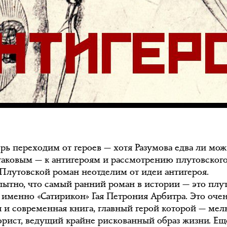
рь переходим от героев — хотя Разумова едва ли мо
 таковым — к антигероям и рассмотрению плутовског
 Плутовской роман неотделим от идеи антигероя.
ытно, что самый ранний роман в истории — это плу
а именно «Сатирикон» Гая Петрония Арбитра. Это оче
 и современная книга, главный герой которой — мел
юрист, ведущий крайне рискованный образ жизни. Ещ