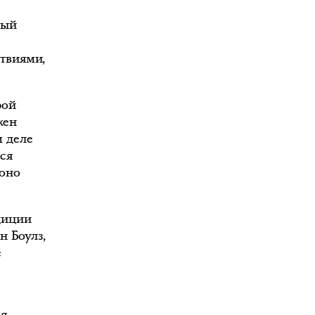
ный
твиями,
рой
жен
м деле
ся
 оно
адиции
н Боулз,
е
ся