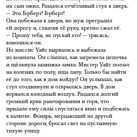
их сын ожил. Раздался отчётливый стук в дверь.
— Это Герберт! Герберт!
Она побежала к двери, но муж преградил
ей дорогу и, схватив её руку, крепко сжал её.
— Прошу тебя, не пускай его! — трясясь,
взмолился он.
Но миссис Уайт вырвалась и выбежала
из комнаты. Он слышал, как загремела цепочка
и щёлкнула задвижка замка. Мистер Уайт ползал
на коленях по полу, ища лапу. Только бы найти
её до того, как в дом войдут! Он услышал, как
стул отодвинули и открылась дверь. В дом
ворвался холодный воздух. Раздался долгий
громкий крик разочарования и горя, что
придало ему силы спуститься вниз и подбежать
к калитке. Фонарь, мерцающий на другой
стороне дороги, бросал свет на пустынную
тихую улицу.