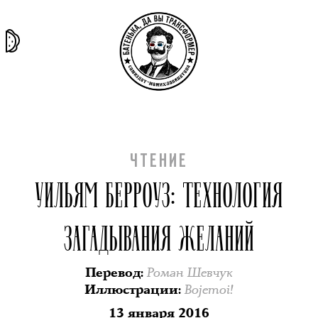
та самая
тёмная
внутри
архив
история
материя
секты
ЧТЕНИЕ
УИЛЬЯМ БЕРРОУЗ: ТЕХНОЛОГИЯ
ЗАГАДЫВАНИЯ ЖЕЛАНИЙ
Роман Шевчук
Перевод
:
Bojemoi!
Иллюстрации
:
13 января 2016