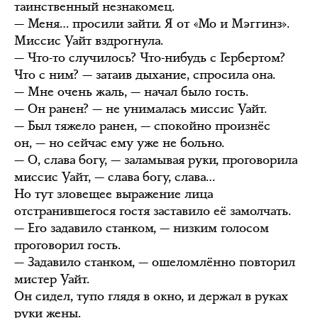
таинственный незнакомец.
— Меня… просили зайти. Я от «Мо и Мэггинз».
Миссис Уайт вздрогнула.
— Что-то случилось? Что-нибудь с Гербертом?
Что с ним? — затаив дыхание, спросила она.
— Мне очень жаль, — начал было гость.
— Он ранен? — не унималась миссис Уайт.
— Был тяжело ранен, — спокойно произнёс
он, — но сейчас ему уже не больно.
— О, слава богу, — заламывая руки, проговорила
миссис Уайт, — слава богу, слава…
Но тут зловещее выражение лица
отстранившегося гостя заставило её замолчать.
— Его задавило станком, — низким голосом
проговорил гость.
— Задавило станком, — ошеломлённо повторил
мистер Уайт.
Он сидел, тупо глядя в окно, и держал в руках
руки жены.