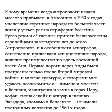
К тому времени, когда антропологи начали
массово прибывать в Амазонию в 1950-х годах,
уцелевшие коренные народы по большей части
жили у устьев рек на периферии бассейна.
Русло реки и её главные притоки были заселены
европейцами за четыреста лет до этого.
Антропологов, и в особенности этнографов,
естественно привлекали эти уцелевшие народы,
жившие преимущественно вдоль восточной
части Анд. Первые дороги через Анды были
построены только после Второй мировой
войны, и многие культуры, с которыми мне
удалось познакомиться — чимане и мосетен
в Боливии, мачигуенга и кампа в горах Перу,
кофан, сиона-секойя и атшуар в низинах
Эквадора, яномамо в Венесуэле — не имели
постоянных контактов до 1960-х годов.