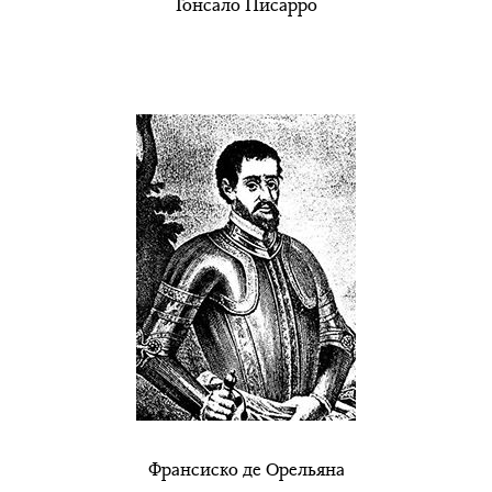
Гонсало Писарро
Франсиско де Орельяна