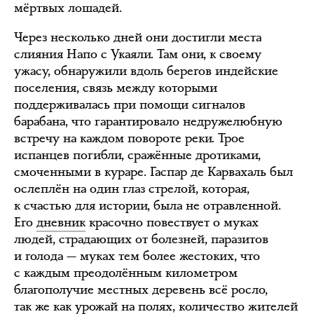
мёртвых лошадей.
Через несколько дней они достигли места
слияния Напо с Укаяли. Там они, к своему
ужасу, обнаружили вдоль берегов индейские
поселения, связь между которыми
поддерживалась при помощи сигналов
барабана, что гарантировало недружелюбную
встречу на каждом повороте реки. Трое
испанцев погибли, сражённые дротиками,
смоченными в кураре. Гаспар де Карвахаль был
ослеплён на один глаз стрелой, которая,
к счастью для истории, была не отравленной.
Его
дневник
красочно повествует о муках
людей, страдающих от болезней, паразитов
и голода — муках тем более жестоких, что
с каждым преодолённым километром
благополучие местных деревень всё росло,
так же как урожай на полях, количество жителей