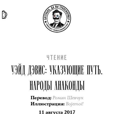
та самая
тёмная
внутри
архив
история
материя
секты
ЧТЕНИЕ
УЭЙД ДЭВИС: УКАЗУЮЩИЕ ПУТЬ.
НАРОДЫ АНАКОНДЫ
Роман Шевчук
Перевод
:
Bojemoi!
Иллюстрация
:
11 августа 2017