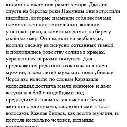
второй по величине рекой в мире. Два дня
спустя на берегах реки Намунды они встретили
индейцев, которые называли себя вассалами
племени женщин-воительниц, живших
у истоков реки, в каменных домах на берегу
солёных озёр. Они ездили на верблюдах,
носили одежду из искусно сотканных тканей
и поклонялись божеству солнца в храмах,
украшенных перьями попугаев. Для
продолжения рода они захватывали в плен
мужчин, а всех детей мужского пола убивали.
Через две недели, по словам Карвахаля,
экспедиция достигла земли амазонок и даже
вступила в бой с индейцами под
предводительством нагих высоких белых
женщин с длинными, заплетёнными в косы
волосами. Каждая билась, как десять мужчин, и,
потеряв несколько человек, испанцы
ретировались.