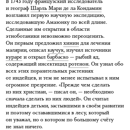
В 1743 году французский исследователь
и географ
Шарль Мари де ла Кондамин
возглавил первую научную экспедицию,
исследовавшую Амазонку по всей длине.
Сделанные им открытия в области
этноботаники невозможно переоценить.
Он первым предложил
хинин
для лечения
малярии, описал
каучук
, изучил источники
кураре
и открыл
барбаско
— рыбий яд,
содержащий инсектицид
ротенон
. Он узнал обо
всех этих поразительных растениях
от индейцев, и тем не менее испытывал к ним
огромное презрение. «Прежде чем сделать
из них христиан, — писал он, — необходимо
сначала сделать из них людей». Он считал
индейцев детьми, застывшими в своём развитии
и поэтому остававшимися в лесу, который
он уважал, но о котором по большому счёту
не знал ничего.