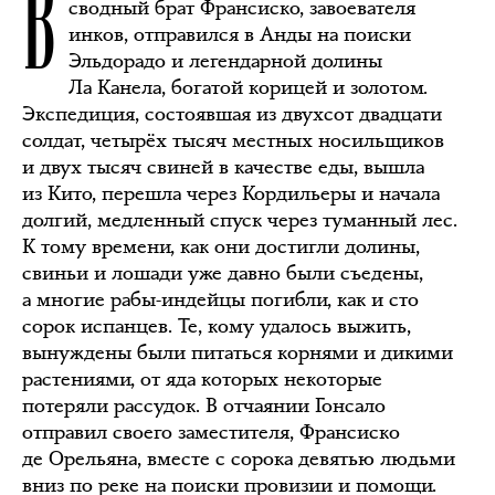
В
сводный брат Франсиско, завоевателя
инков, отправился в Анды на поиски
Эльдорадо и легендарной долины
Ла Канела, богатой корицей и золотом.
Экспедиция, состоявшая из двухсот двадцати
солдат, четырёх тысяч местных носильщиков
и двух тысяч свиней в качестве еды, вышла
из Кито, перешла через Кордильеры и начала
долгий, медленный спуск через туманный лес.
К тому времени, как они достигли долины,
свиньи и лошади уже давно были съедены,
а многие рабы-индейцы погибли, как и сто
сорок испанцев. Те, кому удалось выжить,
вынуждены были питаться корнями и дикими
растениями, от яда которых некоторые
потеряли рассудок. В отчаянии Гонсало
отправил своего заместителя, Франсиско
де Орельяна, вместе с сорока девятью людьми
вниз по реке на поиски провизии и помощи.