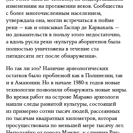
изменениям на протяжении веков. Сообщества
с более многочисленным населением,
утверждала она, могли встречаться в пойме
реки — как и описывал Гаспар де Карвахаль —
но доказательств в пользу этого недостаточно,
а вдоль русла реки «культура аборигенов была
полностью уничтожена в течение ста
пятидесяти лет после обнаружения».
Но так ли это? Наличие археологических
остатков было проблемой как в Полинезии, так
и в Амазонии. Но в начале 1980-х годов новые
технологии позволили обнаружить новые миры.
Во время работ на острове Маражо археологи
нашли следы развитой культуры, состоящей
из примерно сотни тысяч людей, рассеянных
по тысячам квадратных километров, которая
просуществовала по меньшей мере тысячу лет.
Неподалёку от города Манаус, у слияния Риу-