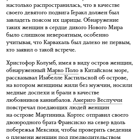
настолько распространилась, что в качестве
своего девятого подвига Геракл должен был
завладеть поясом их царицы. Обнаружение
таких женщин в сердце дикого Нового Мира
было слишком невероятным, особенно
учитывая, что Карвахаль был далеко не первым,
кто заявил о такой встрече.
Христофор Колумб, имея в виду остров женщин,
обнаруженный
Марко Поло
в Китайском море,
рассказывал Изабелле Кастильской об острове,
на котором женщины жили без мужчин, носили
медные доспехи и брали в качестве
любовников каннибалов.
Америго Веспуччи
повстречал поедающих людей женщин
на острове Мартиника. Кортес отправил своего
двоюродного брата Франсиско на север вдоль
побережья Мексики, чтобы проверить сведения
о племени женщин под предводительством