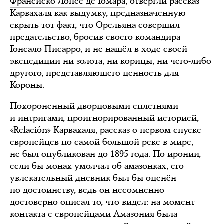
Франсиско Лопес де Гомара
, отвергли рассказ
Карвахаля как выдумку, предназначенную
скрыть тот факт, что Орельяна совершил
предательство, бросив своего командира
Гонсало Писарро, и не нашёл в ходе своей
экспедиции ни золота, ни корицы, ни чего-либо
другого, представляющего ценность для
Короны.
Похороненный дворцовыми сплетнями
и интригами, проигнорированный историей,
«Relación» Карвахаля, рассказ о первом спуске
европейцев по самой большой реке в мире,
не был опубликован до 1895 года. По иронии,
если бы монах умолчал об амазонках, его
увлекательный дневник был бы оценён
по достоинству, ведь он несомненно
достоверно описал то, что видел: на момент
контакта с европейцами Амазония была