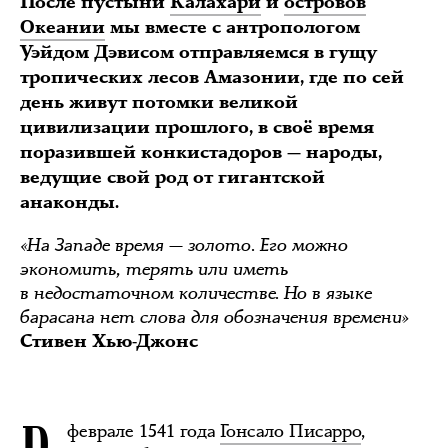
После пустыни
Калахари
и
островов
Океании
мы вместе с антропологом
Уэйдом Дэвисом отправляемся в гущу
тропических лесов Амазонии, где по сей
день живут потомки великой
цивилизации прошлого, в своё время
поразившей конкистадоров — народы,
ведущие свой род от гигантской
анаконды.
«На Западе время — золото. Его можно
экономить, терять или иметь
в недостаточном количестве. Но в языке
барасана нет слова для обозначения времени»
Стивен Хью-Джонс
феврале 1541 года
Гонсало Писарро
,