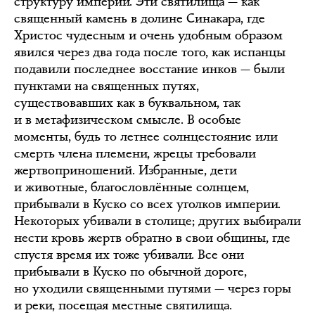
структуру империи. Эти святилища — как
священный камень в долине Синакара, где
Христос чудесным и очень удобным образом
явился через два года после того, как испанцы
подавили последнее восстание инков — были
пунктами на священных путях,
существовавших как в буквальном, так
и в метафизическом смысле. В особые
моменты, будь то летнее солнцестояние или
смерть члена племени, жрецы требовали
жертвоприношений. Избранные, дети
и животные, благословлённые солнцем,
прибывали в Куско со всех уголков империи.
Некоторых убивали в столице; других выбирали
нести кровь жертв обратно в свои общины, где
спустя время их тоже убивали. Все они
прибывали в Куско по обычной дороге,
но уходили священными путями — через горы
и реки, посещая местные святилища.