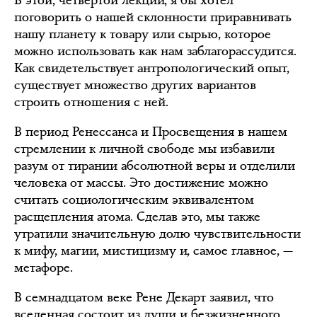
В этой, четвёртой лекции, я бы хотел
поговорить о нашей склонности приравнивать
нашу планету к товару или сырью, которое
можно использовать как нам заблагорассудится.
Как свидетельствует антропологический опыт,
существует множество других вариантов
строить отношения с ней.
В период Ренессанса и Просвещения в нашем
стремлении к личной свободе мы избавили
разум от тирании абсолютной веры и отделили
человека от массы. Это достижение можно
считать социологическим эквивалентом
расщепления атома. Сделав это, мы также
утратили значительную долю чувствительности
к мифу, магии, мистицизму и, самое главное, —
метафоре.
В семнадцатом веке Рене Декарт заявил, что
вселенная состоит из души и безжизненного