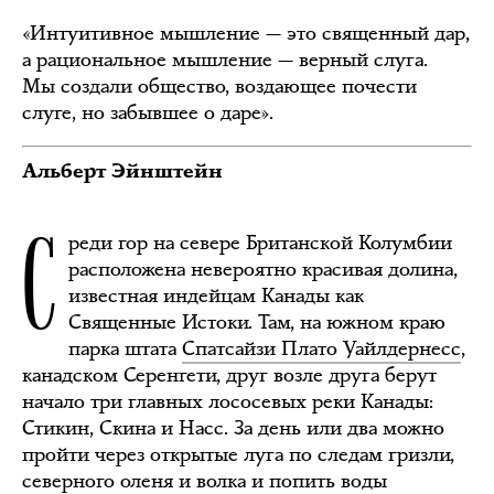
«Интуитивное мышление — это священный дар,
а рациональное мышление — верный слуга.
Мы создали общество, воздающее почести
слуге, но забывшее о даре».
Альберт Эйнштейн
С
реди гор на севере Британской Колумбии
расположена невероятно красивая долина,
известная индейцам Канады как
Священные Истоки. Там, на южном краю
парка штата
Спатсайзи Плато Уайлдернесс
,
канадском Серенгети, друг возле друга берут
начало три главных лососевых реки Канады:
Стикин, Скина и Насс. За день или два можно
пройти через открытые луга по следам гризли,
северного оленя и волка и попить воды