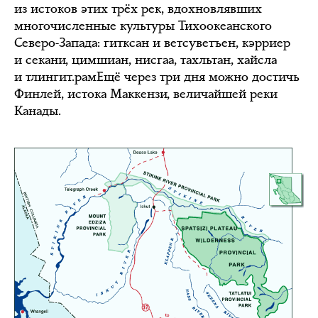
из истоков этих трёх рек, вдохновлявших
многочисленные культуры Тихоокеанского
Северо-Запада: гитксан и ветсуветъен, кэрриер
и секани, цимшиан, нисгаа, тахльтан, хайсла
и тлингит.рамЕщё через три дня можно достичь
Финлей, истока Маккензи, величайшей реки
Канады.