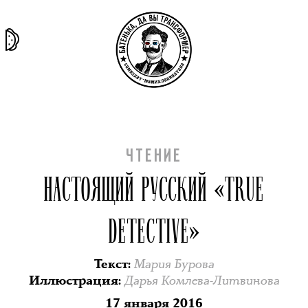
та самая
тёмная
внутри
архив
история
материя
секты
ЧТЕНИЕ
НАСТОЯЩИЙ РУССКИЙ «TRUE
DETECTIVE»
Мария Бурова
Текст
:
Дарья Комлева-Литвинова
Иллюстрация
:
17 января 2016