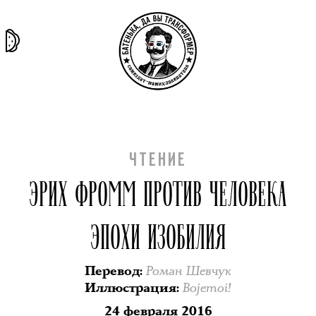
та самая
тёмная
внутри
архив
история
материя
секты
ЧТЕНИЕ
ЭРИХ ФРОММ ПРОТИВ ЧЕЛОВЕКА
ЭПОХИ ИЗОБИЛИЯ
Роман Шевчук
Перевод
:
Bojemoi!
Иллюстрация
:
24 февраля 2016