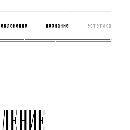
реклонение
познание
эстетика
178 бесполезных фактов
теодор глаголев
ДЕНИЕ