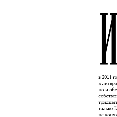
в 2011 г
в литер
но и об
собстве
тридцат
только 
не конч