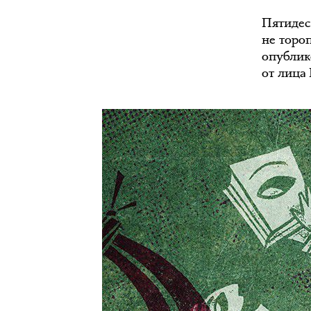
Пятидес
не тороп
опублик
от лица 