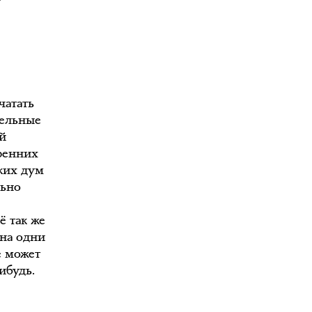
чатать
тельные
й
тренних
ких дум
льно
ё так же
 на одни
е может
ибудь.
о