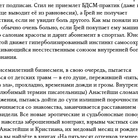
дет подписан. Стил не приемлет БДСМ-практик (даже
це выводит её из равновесия), а Грей не получает
твия, если не увидит боль другого. Как мы поняли из
 обычно очень больно, если Грей покупает ему маши
о салонам красоты и дарит абонемент в спортзал. Юн
гой движет гиперболизированный инстинкт самосох
ивающийся неестественным союзом внутренней бо
знания.
исемилетний бизнесмен, в свою очередь, пытается
ься от детских травм — в его душе, пережившей «пять
в зла», прохладно, временами дожди и грозы. Внутре
(любимый термин писательницы) Анастейши сломал
яжения, пытаясь дойти до сути излишней порочности 
чинается со знакомства, заканчивается расставанием
видели. Все новые эротические и судьбоносные пово
 навсегда заброшенный контракт, взрывы частных сам
 Анастейши и Кристиана, их медовый месяц и рожде
а вы найдёте в книгах «На пятьдесят оттенков темнее