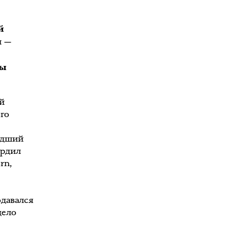
й
я —
ны
й
го
едший
ердил
rn,
давался
дело