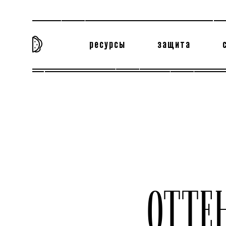
ресурсы
защита
та самая история
тёмная материя
вн
ОТТЕ