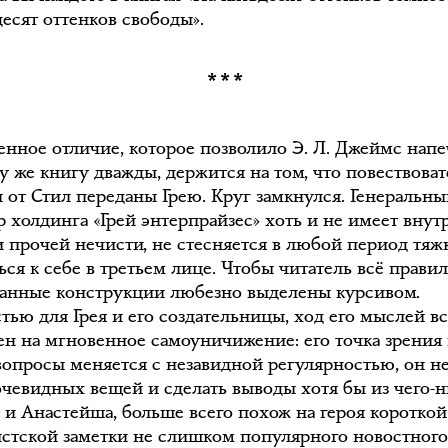
десят оттенков свободы».
***
енное отличие, которое позволило Э. Л. Джеймс напе
ту же книгу дважды, держится на том, что повествова
 от Стил переданы Грею. Круг замкнулся. Генеральны
р холдинга «Грей энтерпрайзес» хоть и не имеет вну
и прочей нечисти, не стесняется в любой период тяж
ся к себе в третьем лице. Чтобы читатель всё прави
данные конструкции любезно выделены курсивом.
тью для Грея и его создательницы, ход его мыслей вс
ен на мгновенное самоуничижение: его точка зрения
 вопросы меняется с незавидной регулярностью, он н
очевидных вещей и сделать выводы хотя бы из чего-н
к и Анастейша, больше всего похож на героя короткой
стской заметки не слишком популярного новостног