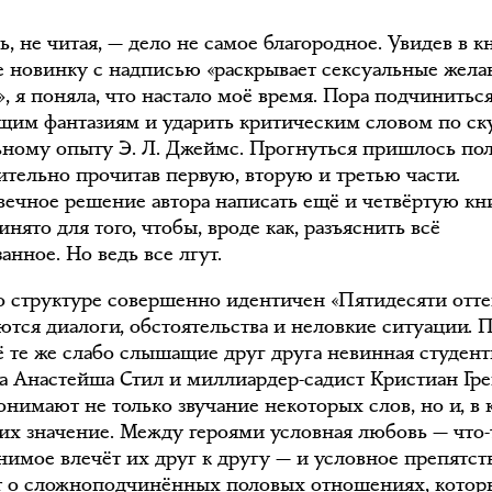
ь, не читая, — дело не самое благородное. Увидев в 
е новинку с надписью «раскрывает сексуальные жела
, я поняла, что настало моё время. Пора подчинитьс
щим фантазиям и ударить критическим словом по с
ьному опыту Э. Л. Джеймс. Прогнуться пришлось по
ительно прочитав первую, вторую и третью части.
вечное решение автора написать ещё и четвёртую кн
нято для того, чтобы, вроде как, разъяснить всё
анное. Но ведь все лгут.
по структуре совершенно идентичен «Пятидесяти отте
ются диалоги, обстоятельства и неловкие ситуации. 
ё те же слабо слышащие друг друга невинная студент
а Анастейша Стил и миллиардер-садист Кристиан Гре
онимают не только звучание некоторых слов, но и, в 
 их значение. Между героями условная любовь — что-
нимое влечёт их друг к другу — и условное препятст
т о сложноподчинённых половых отношениях, котор