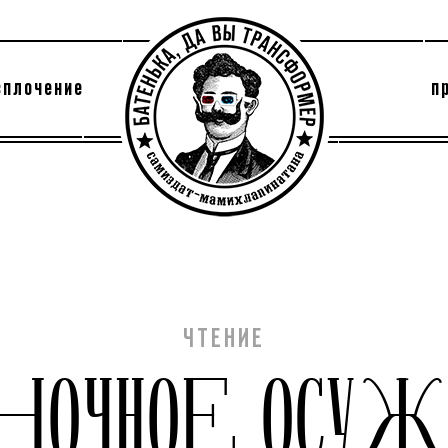
сплочение
п
утри секты
архив
ЧТЕНИЕ
НОЧНОЕ ОСУЖ