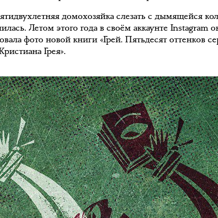
ятидвухлетняя домохозяйка слезать с дымящейся ко
илась. Летом этого года в своём аккаунте Instagram о
овала фото новой книги «Грей. Пятьдесят оттенков се
Кристиана Грея».