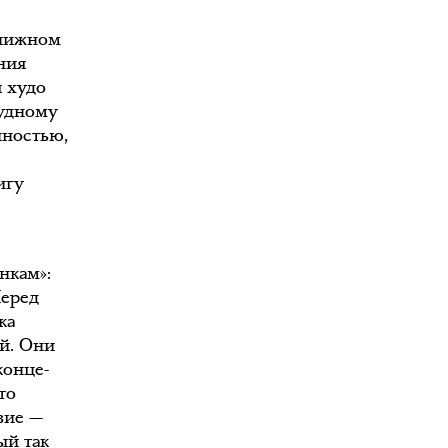
книжном
ния
я худо
кудному
лностью,
игу
нкам»:
Перед
ка
й. Они
конце-
то
вие —
ый так