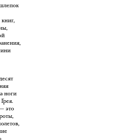
 шлепок
 книг,
ны,
ой
ранения,
гини
десят
нняя
а ноги
Грея.
 — это
роты,
олетов,
ние
»