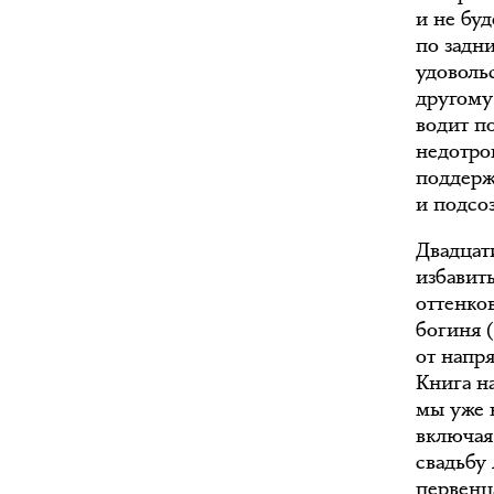
и не бу
по задни
удовольс
другому
водит п
недотро
поддерж
и подсо
Двадцат
избавит
оттенко
богиня 
от напр
Книга на
мы уже 
включая
свадьбу
первенц