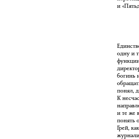
и «Пять
Единств
одну и 
функции
директо
богинь 
обращать
понял, 
К несчас
направл
и те же
понять 
Грей, ка
журнали