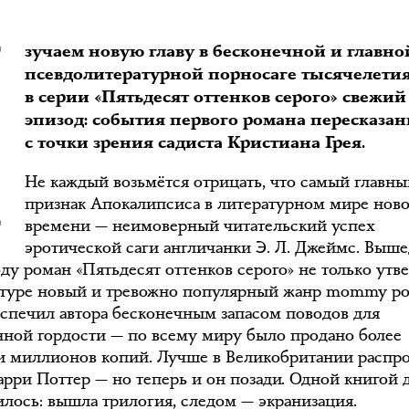
И
зучаем новую главу в бесконечной и главно
псевдолитературной порносаге тысячелети
в серии «Пятьдесят оттенков серого» свежий
эпизод: события первого романа пересказа
с точки зрения садиста Кристиана Грея.
Не каждый возьмётся отрицать, что самый главны
признак Апокалипсиса в литературном мире ново
времени — неимоверный читательский успех
эротической саги англичанки Э. Л. Джеймс. Выш
оду роман «Пятьдесят оттенков серого» не только утв
атуре новый и тревожно популярный жанр mommy po
еспечил автора бесконечным запасом поводов для
нной гордости — по всему миру было продано более
и миллионов копий. Лучше в Великобритании распро
Гарри Поттер — но теперь и он позади. Одной книгой 
илось: вышла трилогия, следом — экранизация.