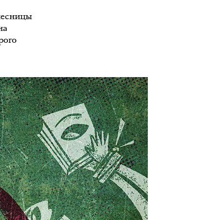
лесницы
на
рого