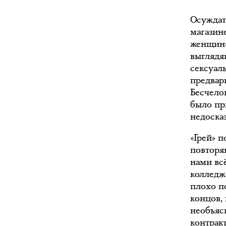
Осуждат
магазин
женщин»
выглядя
сексуал
предвар
Бесчело
было при
недосказ
«Грей» 
повторя
нами вс
колледж
плохо п
концов,
необъяс
контрак