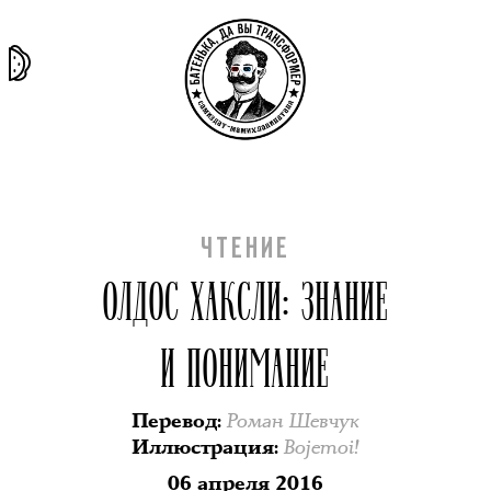
та самая
тёмная
внутри
архив
история
материя
секты
ЧТЕНИЕ
ОЛДОС ХАКСЛИ: ЗНАНИЕ
И ПОНИМАНИЕ
Роман Шевчук
Перевод
:
Bojemoi!
Иллюстрация
:
06 апреля 2016