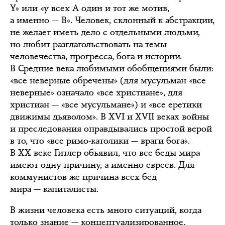
Y» или «у всех А один и тот же мотив,
а именно — В». Человек, склонный к абстракции,
не желает иметь дело с отдельными людьми,
но любит разглагольствовать на темы
человечества, прогресса, бога и истории.
В Средние века любимыми обобщениями были:
«
все неверные обречены
» (для мусульман «все
неверные» означало «все христиане», для
христиан — «все мусульмане») и «в
се еретики
движимы дьяволом
». В XVI и XVII веках войны
и преследования оправдывались простой верой
в то, что «
все римо-католики — враги бога
».
В XX веке Гитлер объявил, что все беды мира
имеют одну причину, а именно
евреев
. Для
коммунистов же причина всех бед
мира —
капиталисты
.
В жизни человека есть много ситуаций, когда
только знание — концептуализированное,