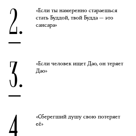
2.
«Если ты намеренно стараешься
стать Буддой, твой Будда — это
сансара»
3.
«Если человек ищет Дао, он теряет
Дао»
4.
«Сберегший душу свою потеряет
её»