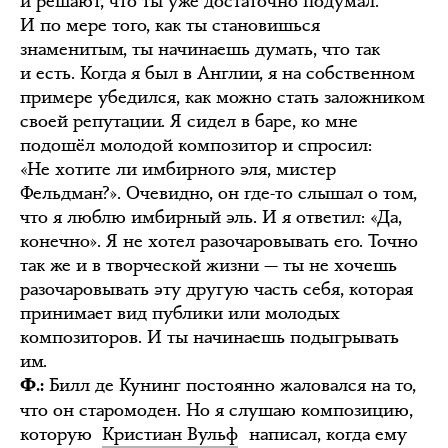
и решают, что ты уже достаточно подумал.
И по мере того, как ты становишься
знаменитым, ты начинаешь думать, что так
и есть. Когда я был в Англии, я на собственном
примере убедился, как можно стать заложником
своей репутации. Я сидел в баре, ко мне
подошёл молодой композитор и спросил:
«Не хотите ли имбирного эля, мистер
Фельдман?». Очевидно, он где-то слышал о том,
что я люблю имбирный эль. И я ответил: «Да,
конечно». Я не хотел разочаровывать его. Точно
так же и в творческой жизни — ты не хочешь
разочаровывать эту другую часть себя, которая
принимает вид публики или молодых
композиторов. И ты начинаешь подыгрывать
им.
Билл де Кунинг постоянно жаловался на то,
Ф.:
что он старомоден. Но я слушаю композицию,
которую
Кристиан Вульф
написал, когда ему