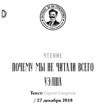
та самая
тёмная
внутри
архив
история
материя
секты
ЧТЕНИЕ
ПОЧЕМУ МЫ НЕ ЧИТАЛИ ВСЕГО
УЭЛША
Сергей Смирнов
Текст
:
/ 27 декабря 2018