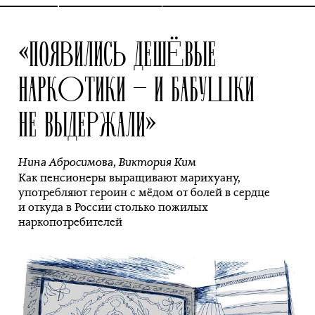
«ПОЯВИЛИСЬ ДЕШЁВЫЕ
НАРКОТИКИ — И БАБУШКИ
НЕ ВЫДЕРЖАЛИ»
Нина Абросимова
,
Виктория Ким
Как пенсионеры выращивают марихуану,
употребляют героин с мёдом от болей в сердце
и откуда в России столько пожилых
наркопотребителей