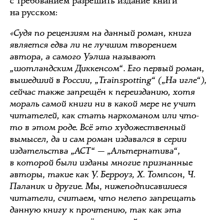
с требованием разрешить издание книги
на русском:
«Судя по рецензиям на данный роман, книга
является едва ли не лучшим творением
автора, а самого Уэлша называют
„шотландским Диккенсом“. Его первый роман,
вышедший в России, „Trainspotting“ („На игле“),
сейчас также запрещён к переизданию, хотя
мораль самой книги ни в какой мере не учит
читателей, как стать наркоманом или что-
то в этом роде. Всё это художественный
вымысел, да и сам роман издавался в серии
издательства „АСТ“ — „Альтернатива“,
в которой были изданы многие признанные
авторы, такие как У. Берроуз, Х. Томпсон, Ч.
Паланик и другие. Мы, нижеподписавшиеся
читатели, считаем, что нелепо запрещать
данную книгу к прочтению, так как эта