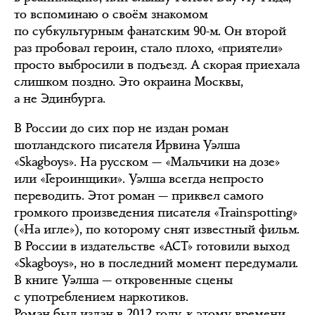
то вспоминаю о своём знакомом
по субкультурным фанатским 90-м. Он второй
раз пробовал героин, стало плохо, «приятели»
просто выбросили в подъезд. А скорая приехала
слишком поздно. Это окраина Москвы,
а не Эдинбурга.
В России до сих пор не издан роман
шотландского писателя Ирвина Уэлша
«Skagboys». На русском — «Мальчики на дозе»
или «Героинщики». Уэлша всегда непросто
переводить. Этот роман — приквел самого
громкого произведения писателя «Trainspotting»
(«На игле»), по которому снят известный фильм.
В России в издательстве «АСТ» готовили выход
«Skagboys», но в последний момент передумали.
В книге Уэлша — откровенные сцены
с употреблением наркотиков.
Роман был издан в 2012 году, к этому времени