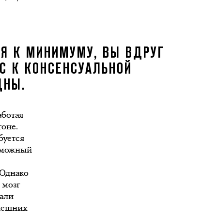
Я К МИНИМУМУ, ВЫ ВДРУГ
АС К КОНСЕНСУАЛЬНОЙ
ДНЫ.
аботая
тоне.
буется
озможный
 Однако
 мозг
дали
внешних