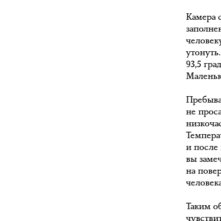
Камера 
заполне
человек
утонуть
93,5 гра
Маленьк
Пребывая
не прос
низкоча
Темпера
и после
вы заме
на пове
человека
Таким о
чувстви