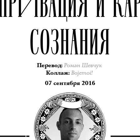
ПРИВАЦИЯ И КА
СОЗНАНИЯ
Роман Шевчук
Перевод
:
Bojemoi!
Коллаж
:
07 сентября 2016