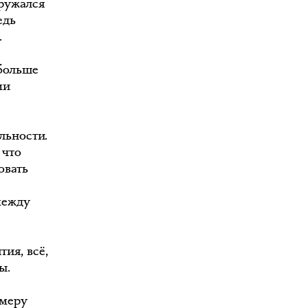
гружался
едь
.
больше
ми
льности.
 что
овать
 между
ия, всё,
ы.
амеру