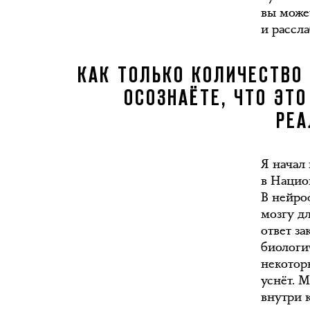
вы може
и рассл
КАК ТОЛЬКО КОЛИЧЕСТВО
ОСОЗНАЁТЕ, ЧТО ЭТ
РЕА
Я начал
в Нацио
В нейро
мозгу д
ответ з
биологи
некоторы
уснёт. 
внутри 