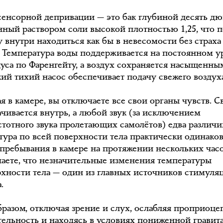
сенсорной депривации — это бак глубиной десять дю
нный раствором соли высокой плотностью 1,25, что п
у внутри находиться как бы в невесомости без страха
. Температура воды поддерживается на постоянном у
дуса по Фаренгейту, а воздух сохраняется насыщенны
ий тихий насос обеспечивает подачу свежего воздух
 в камере, вы отключаете все свои органы чувств. С
ачивается внутрь, а любой звук (за исключением
стотного звука пролетающих самолётов) едва различи
тура по всей поверхности тела практически одинаков
 пребывания в камере на протяжении нескольких час
чаете, что незначительные изменения температуры
рхности тела — один из главных источников стимуля
.
бразом, отключая зрение и слух, ослабляя проприоц
тельность и находясь в условиях пониженной гравит