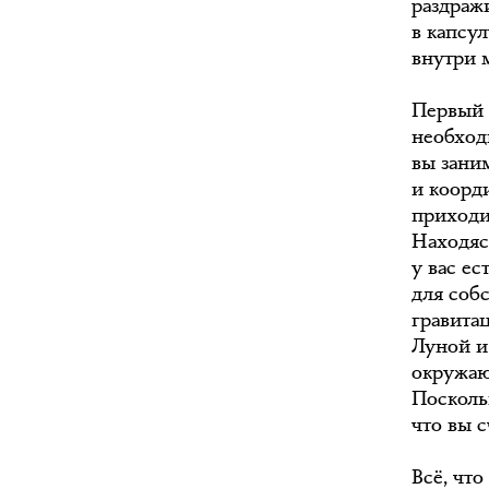
раздраж
в капсу
внутри м
Первый 
необход
вы зани
и коорд
приходи
Находяс
у вас е
для соб
гравитац
Луной и 
окружаю
Поскольк
что вы 
Всё, чт