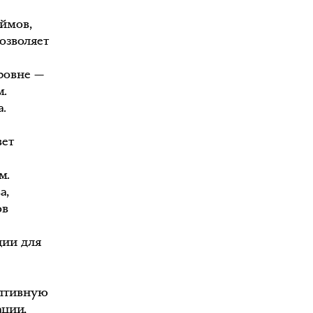
ймов,
озволяет
ровне —
м.
а.
вет
м.
а,
ов
ции для
ептивную
ации,