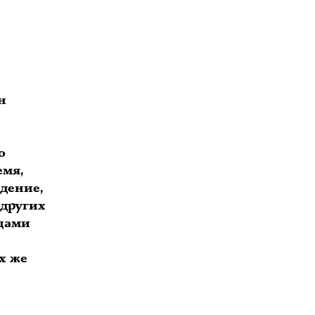
н
о
емя,
ждение,
 других
рцами
х же