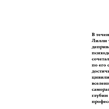
В тече
Лилли 
деприв
психод
сочетал
по его 
достич
цивили
вселен
самораз
глубин
професс