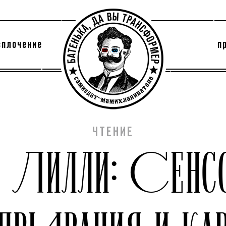
сплочение
п
утри секты
архив
ЧТЕНИЕ
 ЛИЛЛИ: СЕНС