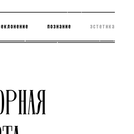
реклонение
познание
эстетика
178 бесполезных фактов
теодор глаголев
ОРНАЯ