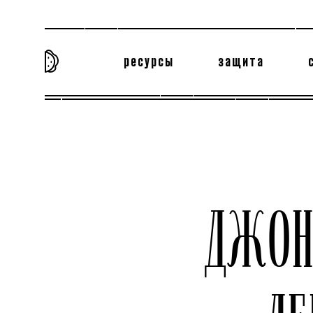
ресурсы
защита
та самая история
тёмная материя
вн
ДЖОН