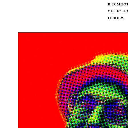
в темно
он не п
голове.