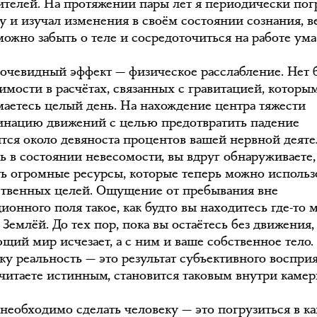
ителей. На протяжении пары лет я периодически по
лу и изучал изменения в своём состоянии сознания, в
ожно забыть о теле и сосредоточиться на работе ума
очевидный эффект — физическое расслабление. Нет 
имости в расчётах, связанных с гравитацией, которы
маетесь целый день. На нахождение центра тяжести
инацию движений с целью предотвратить падение
тся около девяноста процентов вашей нервной деяте
ь в состоянии невесомости, вы вдруг обнаруживаете,
сть огромные ресурсы, которые теперь можно использ
ственных целей. Ощущение от пребывания вне
ионного поля такое, как будто вы находитесь где-то
Землёй. До тех пор, пока вы остаётесь без движения,
щий мир исчезает, а с ним и ваше собственное тело.
у реальность — это результат субъективного восприят
считаете истинным, становится таковым внутри камер
о необходимо сделать человеку — это погрузиться в к