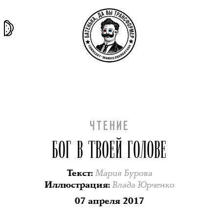
та самая
тёмная
внутри
архив
история
материя
секты
ЧТЕНИЕ
БОГ В ТВОЕЙ ГОЛОВЕ
Мария Бурова
Текст
:
Влада Юрченко
Иллюстрация
:
07 апреля 2017