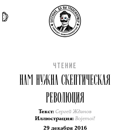
та самая
тёмная
внутри
архив
история
материя
секты
ЧТЕНИЕ
НАМ НУЖНА СКЕПТИЧЕСКАЯ
РЕВОЛЮЦИЯ
Сергей Жданов
Текст
:
Bojemoi!
Иллюстрация
:
29 декабря 2016