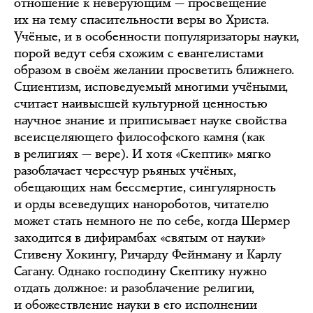
отношение к неверующим — просвещение
их на тему спасительности веры во Христа.
Учёные, и в особенности популяризаторы науки,
порой ведут себя схожим с евангелистами
образом в своём желании просветить ближнего.
Сциентизм, исповедуемый многими учёными,
считает наивысшей культурной ценностью
научное знание и приписывает науке свойства
всеисцеляющего философского камня (как
в религиях — вере). И хотя «Скептик» мягко
разоблачает чересчур рьяных учёных,
обещающих нам бессмертие, сингулярность
и орды всеведущих нанороботов, читателю
может стать немного не по себе, когда Шермер
заходится в дифирамбах «святым от науки»
Стивену Хокингу, Ричарду Фейнману и Карлу
Сагану. Однако господину Скептику нужно
отдать должное: и разоблачение религии,
и обожествление науки в его исполнении