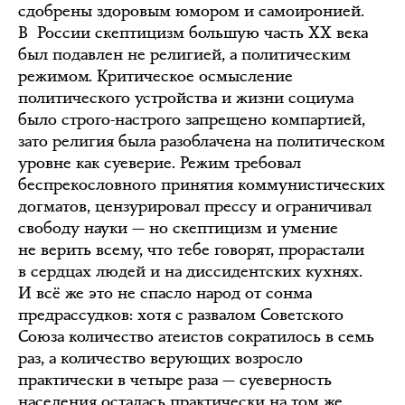
сдобрены здоровым юмором и самоиронией.
В России скептицизм большую часть ХХ века
был подавлен не религией, а политическим
режимом. Критическое осмысление
политического устройства и жизни социума
было строго-настрого запрещено компартией,
зато религия была разоблачена на политическом
уровне как суеверие. Режим требовал
беспрекословного принятия коммунистических
догматов, цензурировал прессу и ограничивал
свободу науки — но скептицизм и умение
не верить всему, что тебе говорят, прорастали
в сердцах людей и на диссидентских кухнях.
И всё же это не спасло народ от сонма
предрассудков: хотя с развалом Советского
Союза количество атеистов сократилось в семь
раз, а количество верующих возросло
практически в четыре раза — суеверность
населения осталась практически на том же