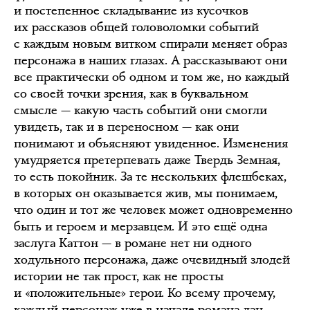
и постепенное складывание из кусочков
их рассказов общей головоломки событий
с каждым новым витком спирали меняет образ
персонажа в наших глазах. А рассказывают они
все практически об одном и том же, но каждый
со своей точки зрения, как в буквальном
смысле — какую часть событий они смогли
увидеть, так и в переносном — как они
понимают и объясняют увиденное. Изменения
умудряется претерпевать даже Твердь Земная,
то есть покойник. За те нескольких флешбеках,
в которых он оказывается жив, мы понимаем,
что один и тот же человек может одновременно
быть и героем и мерзавцем. И это ещё одна
заслуга Каттон — в романе нет ни одного
ходульного персонажа, даже очевидный злодей
истории не так прост, как не просты
и «положительные» герои. Ко всему прочему,
каждый персонаж уже в начале романа дан