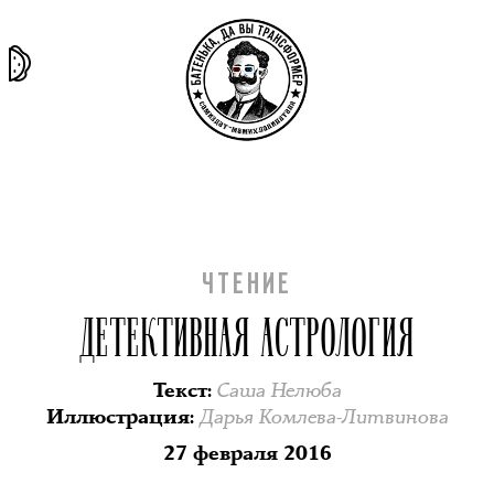
та самая
тёмная
внутри
архив
история
материя
секты
ЧТЕНИЕ
ДЕТЕКТИВНАЯ АСТРОЛОГИЯ
Саша Нелюба
Текст
:
Дарья Комлева-Литвинова
Иллюстрация
:
27 февраля 2016