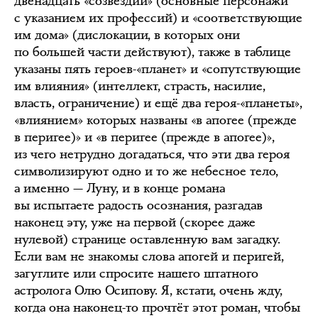
двенадцать «созвездий» (основные персонажи
с указанием их профессий) и «соответствующие
им дома» (дислокации, в которых они
по большей части действуют), также в таблице
указаны пять героев-«планет» и «сопутствующие
им влияния» (интеллект, страсть, насилие,
власть, ограничение) и ещё два героя-«планеты»,
«влиянием» которых названы «в апогее (прежде
в перигее)» и «в перигее (прежде в апогее)»,
из чего нетрудно догадаться, что эти два героя
символизируют одно и то же небесное тело,
а именно — Луну, и в конце романа
вы испытаете радость осознания, разгадав
наконец эту, уже на первой (скорее даже
нулевой) странице оставленную вам загадку.
Если вам не знакомы слова апогей и перигей,
загуглите или спросите нашего штатного
астролога Олю Осипову. Я, кстати, очень жду,
когда она наконец-то прочтёт этот роман, чтобы